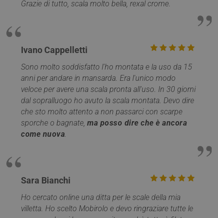
Grazie di tutto, scala molto bella, rexal crome.
Ivano Cappelletti
Sono molto soddisfatto l'ho montata e la uso da 15
anni per andare in mansarda. Era l'unico modo
veloce per avere una scala pronta all'uso. In 30 giorni
dal sopralluogo ho avuto la scala montata. Devo dire
che sto molto attento a non passarci con scarpe
Provider /
Nome
Scadenza
Descrizione
Dominio
sporche o bagnate,
ma posso dire che è ancora
Provider /
Nome
Scadenza
Descrizione
come nuova
.
__Secure-
.youtube.com
5 mesi 4
Dominio
Provider /
Nome
Scadenza
Descriz
ROLLOUT_TOKEN
settimane
Dominio
_ga_Z55GDM9951
.mobirolo.com
1 anno 1
Questo cookie
__Secure-YNID
.youtube.com
5 mesi 4
mese
viene utilizzato
_gcl_au
2 mesi 4
Questo
Google LLC
settimane
da Google
settimane
è impos
.mobirolo.com
Analytics per
Doublec
mantenere lo
Sara Bianchi
fornisc
stato della
informa
sessione.
su com
Ho cercato online una ditta per le scale della mia
l'utente
__utmc
Sessione
Questo è uno de
Google LLC
utilizza 
villetta. Ho scelto Mobirolo e devo ringraziare tutte le
quattro cookie
.mobirolo.com
Web e q