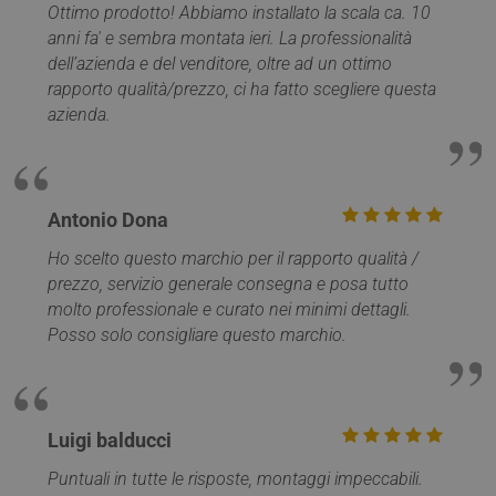
CookieScript
Ottimo prodotto! Abbiamo installato la scala ca. 10
settimane
www.mobirolo.com
anni fa' e sembra montata ieri. La professionalità
dell’azienda e del venditore, oltre ad un ottimo
rapporto qualità/prezzo, ci ha fatto scegliere questa
azienda.
Antonio Dona
Ho scelto questo marchio per il rapporto qualità /
prezzo, servizio generale consegna e posa tutto
VISITOR_PRIVACY_METADATA
5 mesi 4
YouTube
molto professionale e curato nei minimi dettagli.
settimane
.youtube.com
Posso solo consigliare questo marchio.
Luigi balducci
Puntuali in tutte le risposte, montaggi impeccabili.