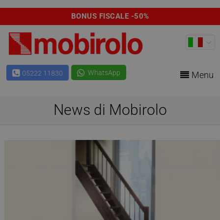
BONUS FISCALE -50%
WhatsApp
05222 11830
Menu
News di Mobirolo