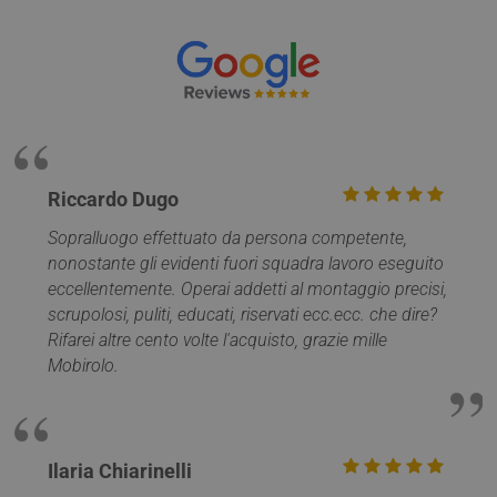
PHPSESSID
Sessione
PHP.net
www.mobirolo.com
Riccardo Dugo
Sopralluogo effettuato da persona competente,
nonostante gli evidenti fuori squadra lavoro eseguito
eccellentemente. Operai addetti al montaggio precisi,
scrupolosi, puliti, educati, riservati ecc.ecc. che dire?
Google
Rifarei altre cento volte l'acquisto, grazie mille
Privacy Policy
Mobirolo.
Ilaria Chiarinelli
CookieScriptConsent
5 mesi 4