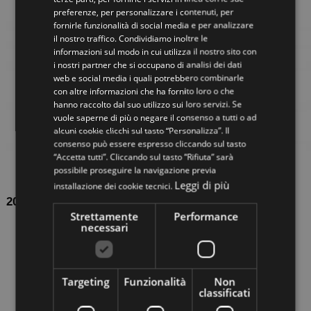
preferenze, per personalizzare i contenuti, per
ITALIAN
fornirle funzionalità di social media e per analizzare
il nostro traffico. Condividiamo inoltre le
ENGLISH
informazioni sul modo in cui utilizza il nostro sito con
i nostri partner che si occupano di analisi dei dati
web e social media i quali potrebbero combinarle
con altre informazioni che ha fornito loro o che
hanno raccolto dal suo utilizzo sui loro servizi. Se
vuole saperne di più o negare il consenso a tutti o ad
alcuni cookie clicchi sul tasto “Personalizza”. Il
consenso può essere espresso cliccando sul tasto
“Accetta tutti”. Cliccando sul tasto “Rifiuta” sarà
possibile proseguire la navigazione previa
Leggi di più
installazione dei cookie tecnici.
2016-06-13
Strettamente
Performance
Mobirolo sulla rivista Cose di Casa
necessari
La nostra scala JAZZ è stata scelta da Cose di Casa - la
nota rivista dedicata agli amanti dell’arredamento e del
fai da te - come esempio di scale interne prefabbricate
Targeting
Funzionalità
Non
classificati
che hanno la...