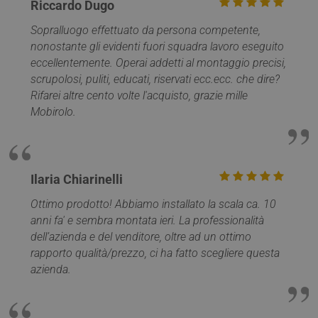
Riccardo Dugo
Sopralluogo effettuato da persona competente,
nonostante gli evidenti fuori squadra lavoro eseguito
eccellentemente. Operai addetti al montaggio precisi,
scrupolosi, puliti, educati, riservati ecc.ecc. che dire?
Rifarei altre cento volte l'acquisto, grazie mille
Mobirolo.
Ilaria Chiarinelli
Ottimo prodotto! Abbiamo installato la scala ca. 10
anni fa' e sembra montata ieri. La professionalità
dell’azienda e del venditore, oltre ad un ottimo
rapporto qualità/prezzo, ci ha fatto scegliere questa
Provider /
azienda.
Nome
Scadenza
Descrizione
Dominio
Provider /
Nome
Scadenza
Descrizione
__Secure-
.youtube.com
5 mesi 4
Dominio
Provider /
Nome
Scadenza
Descriz
ROLLOUT_TOKEN
settimane
Dominio
_ga_Z55GDM9951
.mobirolo.com
1 anno 1
Questo cookie