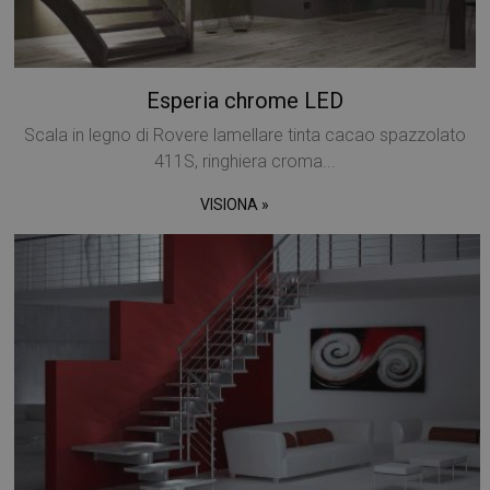
Esperia chrome LED
Scala in legno di Rovere lamellare tinta cacao spazzolato
411S, ringhiera croma...
VISIONA »