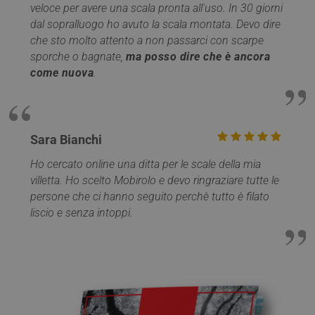
Analytics noto
fornire
.mobirolo.com
veloce per avere una scala pronta all'uso. In 30 giorni
come Urchin. In
serie di
queste versioni
prodott
dal sopralluogo ho avuto la scala montata. Devo dire
precedenti
pubblici
che sto molto attento a non passarci con scarpe
questo è stato
come of
utilizzato in
tempo r
sporche o bagnate,
ma posso dire che è ancora
combinazione
inserzio
con il cookie
come nuova
.
terze pa
__utmb per
identificare
YSC
Sessione
Questo
Google LLC
nuove sessioni /
è impos
.youtube.com
visite per i
YouTub
visitatori di
tenere t
ritorno. Quando
delle
Sara Bianchi
viene utilizzato
visualiz
da Google
dei vid
Analytics, quest
incorpo
Ho cercato online una ditta per le scale della mia
è sempre un
cookie di
villetta. Ho scelto Mobirolo e devo ringraziare tutte le
ANONCHK
9 minuti
Questo
Microsoft
sessione che
55
fornisc
Corporation
persone che ci hanno seguito perchè tutto è filato
viene distrutto
secondi
informa
.c.clarity.ms
quando l'utente
su com
liscio e senza intoppi.
chiude il
l'utente
browser.
utilizza 
Laddove è visto
Web e q
come un cookie
pubblic
persistente, è
l'utente
quindi probabile
potrebb
che sia una
visto p
tecnologia
visitare 
diversa che
Web.
imposta il