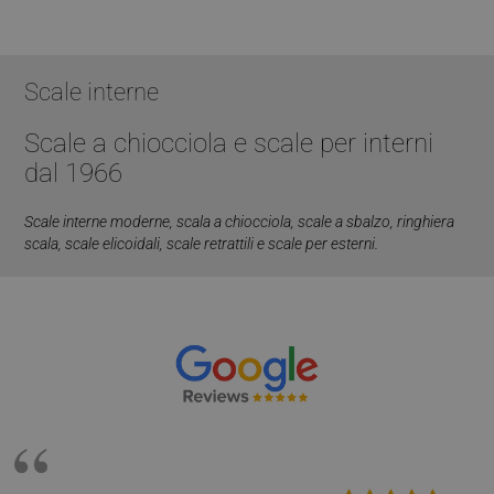
Scale interne
Scale a chiocciola e scale per interni
CookieScriptConsent
5 mesi 4
CookieScript
dal 1966
settimane
www.mobirolo.com
Scale interne moderne
,
scala a chiocciola
,
scale a sbalzo
,
ringhiera
scala
,
scale elicoidali
,
scale retrattili
e scale per esterni.
VISITOR_PRIVACY_METADATA
5 mesi 4
YouTube
settimane
.youtube.com