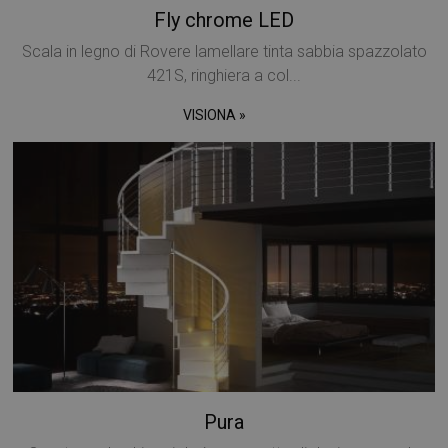
Fly chrome LED
Scala in legno di Rovere lamellare tinta sabbia spazzolato
421S, ringhiera a col...
VISIONA »
Pura