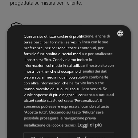
progettata su misura per i cliente.
Garanzie e Zero Pensieri
Questo sito utilizza cookie di profilazione, anche di
terze parti, per fornirle i servizi in linea con le sue
I nostri tecnici sul campo si occuperanno di prendere
preferenze, per personalizzare i contenuti, per
ITALIAN
tutte le informazioni e i dati necessari per installare la
fornirle funzionalità di social media e per analizzare
il nostro traffico. Condividiamo inoltre le
ENGLISH
scala. La scala accompagnerà la tua vita per sempre
informazioni sul modo in cui utilizza il nostro sito con
quindi scegliendo le nostre scale avrai un prodotto
i nostri partner che si occupano di analisi dei dati
garantito e certificato.
web e social media i quali potrebbero combinarle
con altre informazioni che ha fornito loro o che
hanno raccolto dal suo utilizzo sui loro servizi. Se
vuole saperne di più o negare il consenso a tutti o ad
Sostenibilità e Zero Sprechi
alcuni cookie clicchi sul tasto “Personalizza”. Il
consenso può essere espresso cliccando sul tasto
“Accetta tutti”. Cliccando sul tasto “Rifiuta” sarà
Attenzione all’ambiente ed alla salute: usiamo solo
possibile proseguire la navigazione previa
Leggi di più
legno certificato FSC® (FSC-C108913), che
installazione dei cookie tecnici.
garantiscono dal deforestamento del pianeta e