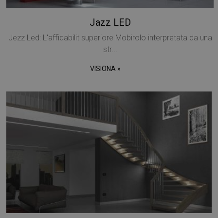
Jazz LED
Jezz Led: L'affidabilit superiore Mobirolo interpretata da una
str...
VISIONA »