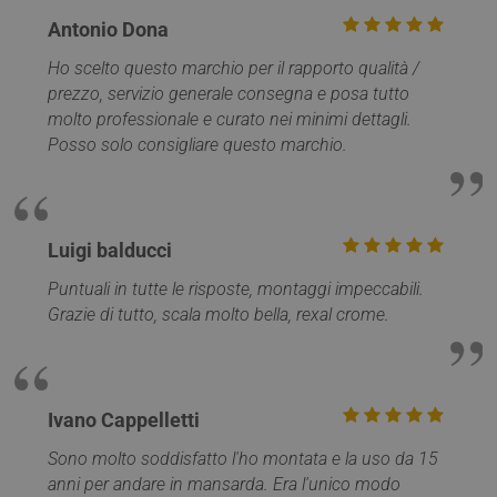
__Secure-YNID
.youtube.com
5 mesi 4
mese
viene utilizzato
_gcl_au
2 mesi 4
Questo
Google LLC
Antonio Dona
settimane
da Google
settimane
è impos
.mobirolo.com
Analytics per
Doublec
mantenere lo
fornisc
Ho scelto questo marchio per il rapporto qualità /
stato della
informa
prezzo, servizio generale consegna e posa tutto
sessione.
su com
l'utente
molto professionale e curato nei minimi dettagli.
__utmc
Sessione
Questo è uno de
Google LLC
utilizza 
quattro cookie
.mobirolo.com
Web e q
Posso solo consigliare questo marchio.
principali
pubblic
impostati dal
l'utente
servizio Google
potrebb
Analytics che
visto p
consente ai
visitare 
proprietari di siti
Web.
Luigi balducci
web di
monitorare il
test_cookie
15 minuti
Questo
Google LLC
comportamento
è impos
.doubleclick.net
Puntuali in tutte le risposte, montaggi impeccabili.
dei visitatori e
DoubleC
misurare le
Grazie di tutto, scala molto bella, rexal crome.
(che è d
prestazioni del
proprie
sito. Non è
Google)
utilizzato nella
determi
maggior parte
il brow
dei siti ma è
visitato
impostato per
sito we
Ivano Cappelletti
consentire
support
l'interoperabilità
cookie.
con la versione
Sono molto soddisfatto l'ho montata e la uso da 15
precedente del
_fbp
2 mesi 4
Utilizza
Meta Platform
anni per andare in mansarda. Era l'unico modo
codice di Google
settimane
Facebo
Inc.