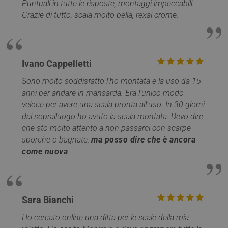
Puntuali in tutte le risposte, montaggi impeccabili.
Grazie di tutto, scala molto bella, rexal crome.
Google
Privacy Policy
Ivano Cappelletti
Sono molto soddisfatto l'ho montata e la uso da 15
anni per andare in mansarda. Era l'unico modo
veloce per avere una scala pronta all'uso. In 30 giorni
dal sopralluogo ho avuto la scala montata. Devo dire
CookieScriptConsent
5 mesi 4
CookieScript
settimane
che sto molto attento a non passarci con scarpe
www.mobirolo.com
sporche o bagnate,
ma posso dire che è ancora
come nuova
.
Sara Bianchi
Ho cercato online una ditta per le scale della mia