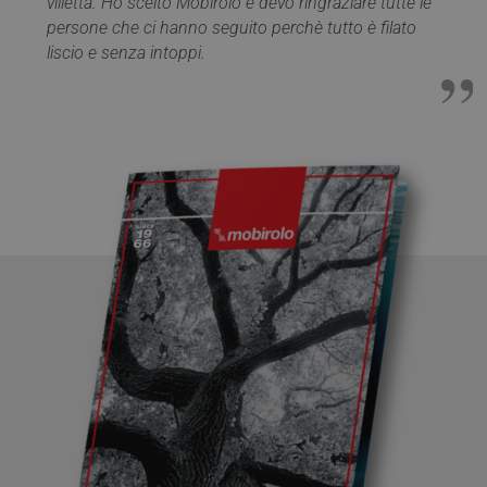
villetta. Ho scelto Mobirolo e devo ringraziare tutte le
persone che ci hanno seguito perchè tutto è filato
liscio e senza intoppi.
VISITOR_PRIVACY_METADATA
5 mesi 4
YouTube
settimane
.youtube.com