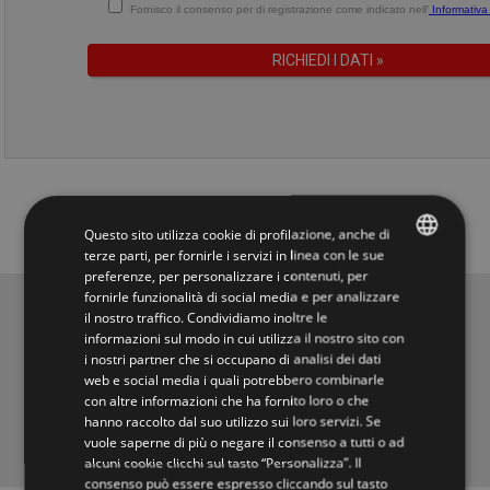
Fornisco il consenso per di registrazione come indicato nell’
Informativa 
Questo sito utilizza cookie di profilazione, anche di
terze parti, per fornirle i servizi in linea con le sue
preferenze, per personalizzare i contenuti, per
ITALIAN
fornirle funzionalità di social media e per analizzare
Scale interne
il nostro traffico. Condividiamo inoltre le
ENGLISH
informazioni sul modo in cui utilizza il nostro sito con
Scale a chiocciola e scale per interni
i nostri partner che si occupano di analisi dei dati
dal 1966
web e social media i quali potrebbero combinarle
con altre informazioni che ha fornito loro o che
hanno raccolto dal suo utilizzo sui loro servizi. Se
Scale interne moderne
,
scala a chiocciola
,
scale a sbalzo
,
ringhiera
vuole saperne di più o negare il consenso a tutti o ad
scala
,
scale elicoidali
,
scale retrattili
e scale per esterni.
alcuni cookie clicchi sul tasto “Personalizza”. Il
consenso può essere espresso cliccando sul tasto