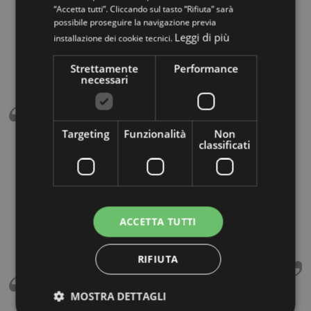
“Accetta tutti”. Cliccando sul tasto “Rifiuta” sarà
possibile proseguire la navigazione previa
Leggi di più
installazione dei cookie tecnici.
Strettamente
Performance
necessari
Targeting
Funzionalità
Non
Riccardo Dugo
classificati
Sopralluogo effettuato da persona competente,
nonostante gli evidenti fuori squadra lavoro eseguito
eccellentemente. Operai addetti al montaggio precisi,
scrupolosi, puliti, educati, riservati ecc.ecc. che dire?
ACCETTA TUTTI
Rifarei altre cento volte l'acquisto, grazie mille
Mobirolo.
RIFIUTA
MOSTRA DETTAGLI
Ilaria Chiarinelli