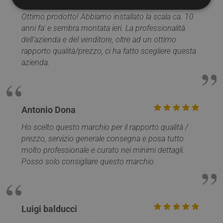
Ottimo prodotto! Abbiamo installato la scala ca. 10
anni fa' e sembra montata ieri. La professionalità
Strettamente necessari
Performance
dell’azienda e del venditore, oltre ad un ottimo
Targeting
Funzionalità
Non classificati
rapporto qualità/prezzo, ci ha fatto scegliere questa
azienda.
I cookie strettamente necessari consentono le
funzionalità principali del sito web come l'accesso
dell'utente e la gestione dell'account. Il sito web non
può essere utilizzato correttamente senza i cookie
strettamente necessari.
Antonio Dona
Nome
Provider / Dominio
Scadenza
PHPSESSID
Sessione
PHP.net
Ho scelto questo marchio per il rapporto qualità /
www.mobirolo.com
prezzo, servizio generale consegna e posa tutto
molto professionale e curato nei minimi dettagli.
Posso solo consigliare questo marchio.
Luigi balducci