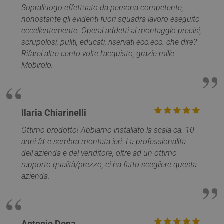
Sopralluogo effettuato da persona competente,
nonostante gli evidenti fuori squadra lavoro eseguito
eccellentemente. Operai addetti al montaggio precisi,
scrupolosi, puliti, educati, riservati ecc.ecc. che dire?
Rifarei altre cento volte l'acquisto, grazie mille
Mobirolo.
PHPSESSID
Sessione
PHP.net
Google
www.mobirolo.com
Privacy Policy
Ilaria Chiarinelli
Ottimo prodotto! Abbiamo installato la scala ca. 10
anni fa' e sembra montata ieri. La professionalità
dell’azienda e del venditore, oltre ad un ottimo
rapporto qualità/prezzo, ci ha fatto scegliere questa
azienda.
Antonio Dona