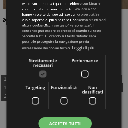
web e social media i quali potrebbero combinarle
con altre informazioni che ha fornito loro o che
hanno raccolto dal suo utilizzo sui loro servizi. Se
vuole saperne di più o negare il consenso a tutti o ad
2025-07-29
alcuni cookie clicchi sul tasto “Personalizza”. Il
Collegare tetto e terrazzo agli spazi interni della
consenso può essere espresso cliccando sul tasto
casa? Ecco come
“Accetta tutti”. Cliccando sul tasto “Rifiuta” sarà
possibile proseguire la navigazione previa
Quando si deve accedere al tetto o al terrazzo, la prima
Leggi di più
installazione dei cookie tecnici.
domanda è sempre la stessa: come salgo in sicurezza?
Questi spazi tecnici devono poter essere raggiunti con
Strettamente
Performance
facilità per ispezion...
necessari
1
2
3
4
5
6
7
8
9
10
11
12
13
Targeting
Funzionalità
Non
14
15
16
17
18
19
20
21
22
23
24
classificati
25
26
27
28
29
30
ACCETTA TUTTI