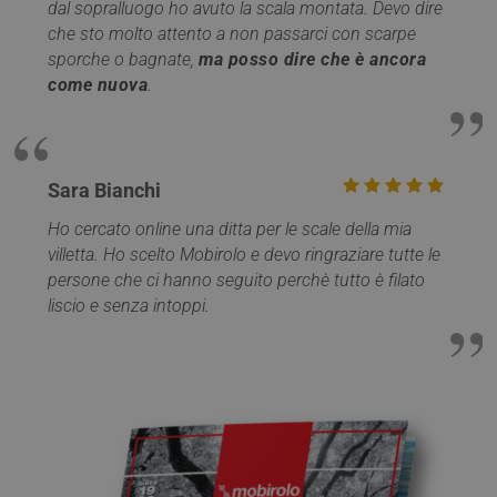
dal sopralluogo ho avuto la scala montata. Devo dire
che sto molto attento a non passarci con scarpe
sporche o bagnate,
ma posso dire che è ancora
come nuova
.
Provider /
Nome
Scadenza
Descrizione
Dominio
Provider /
Sara Bianchi
Nome
Scadenza
Descrizione
__Secure-YNID
.youtube.com
5 mesi 4
Dominio
Provider /
Nome
Scadenza
Descriz
settimane
Dominio
Ho cercato online una ditta per le scale della mia
__utmt
9 minuti
Questo cookie è
Google LLC
__Secure-
.youtube.com
5 mesi 4
59
impostato da
.mobirolo.com
_gat_gtag_UA_17372890_1
.mobirolo.com
58
Questo
villetta. Ho scelto Mobirolo e devo ringraziare tutte le
ROLLOUT_TOKEN
settimane
secondi
Google Analytics
secondi
cookie 
persone che ci hanno seguito perchè tutto è filato
Secondo la loro
parte d
documentazione
Google
liscio e senza intoppi.
viene utilizzato
Analyti
per limitare la
viene
frequenza delle
utilizza
richieste per il
limitare
servizio,
richiest
limitando la
(throttl
raccolta di dati
request 
su siti ad alto
traffico. Scade
_gcl_au
3 mesi 1
Questo
Google LLC
dopo 10 minuti
giorno
cookie 
.mobirolo.com
impost
_gid
1 giorno
Questo cookie è
Google LLC
Doublec