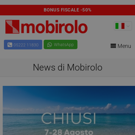
BONUS FISCALE -50%
WhatsApp
05222 11830
Menu
News di Mobirolo