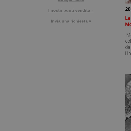
20
I nostri punti vendita »
Le
Invia una richiesta »
Mo
Mo
co
da
l'i