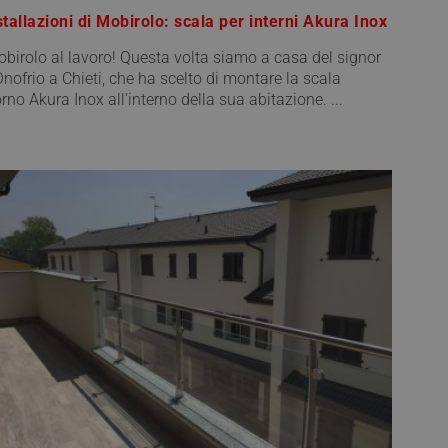
stallazioni di Mobirolo: scala per interni Akura Inox
birolo al lavoro! Questa volta siamo a casa del signor
Onofrio a Chieti, che ha scelto di montare la scala
rno Akura Inox all'interno della sua abitazione. ...