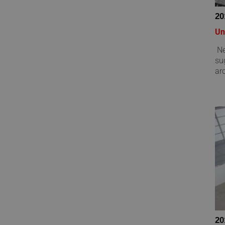
20
Un
Ne
su
arc
20