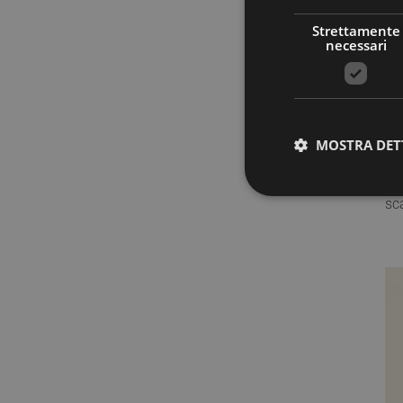
Strettamente
necessari
20
Nu
MOSTRA DET
E'
è t
sc
Stre
I cookie strettamente
dell'account. Il sito
Nome
PHPSESSID