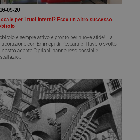
16-09-20
 scale per i tuoi interni? Ecco un altro successo
birolo
birolo è sempre attivo e pronto per nuove sfide! La
llaborazione con Emmepi di Pescara e il lavoro svolto
l nostro agente Cipriani, hanno reso possibile
nstallazio...