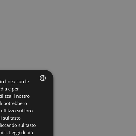
 in linea con le
edia e per
ITALIAN
lizza il nostro
ali potrebbero
ENGLISH
tilizzo sui loro
i sul tasto
liccando sul tasto
ici.
Leggi di più