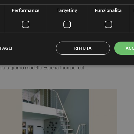
Performance
Targeting
Funzionalità
16-09-06
ova installazione a Piacenza: modello Esperia Inox
TAGLI
RIFIUTA
ACC
 sempre bello vedere un cliente soddisfatto.Questa volta
occato al signor Guglielmetti a cui è stata installata la
ala a giorno modello Esperia Inox per col...
ttamente necessari
Performance
Targeting
Funzionalità
Non classif
 necessari consentono le funzionalità principali del sito web come l'accesso dell'utente 
 web non può essere utilizzato correttamente senza i cookie strettamente necessari.
Provider / Dominio
Scadenza
Descrizione
Sessione
Cookie generato da applicazioni basat
PHP.net
PHP. Si tratta di un identificatore gene
www.mobirolo.com
mantenere le variabili di sessione ut
un numero generato in modo casuale, 
viene utilizzato può essere specifico p
buon esempio è mantenere uno stato 