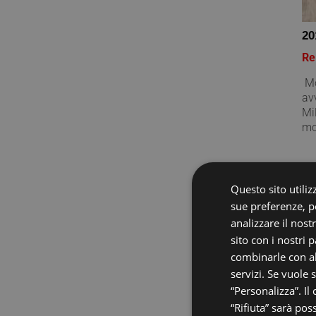
20
Re
Mo
av
Mi
mo
Questo sito utilizz
sue preferenze, pe
analizzare il nost
sito con i nostri 
combinarle con al
servizi. Se vuole 
“Personalizza”. Il
“Rifiuta” sarà pos