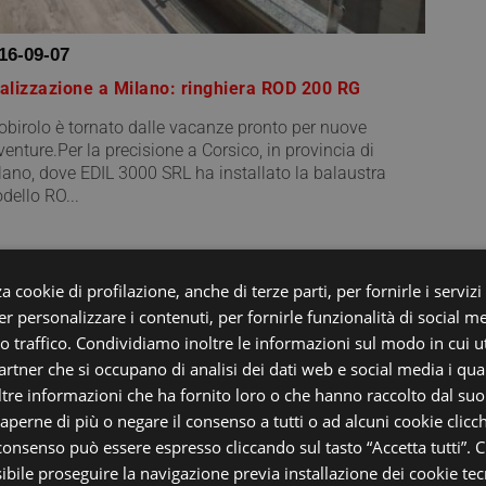
16-09-07
alizzazione a Milano: ringhiera ROD 200 RG
birolo è tornato dalle vacanze pronto per nuove
venture.Per la precisione a Corsico, in provincia di
lano, dove EDIL 3000 SRL ha installato la balaustra
dello RO...
a cookie di profilazione, anche di terze parti, per fornirle i servizi
r personalizzare i contenuti, per fornirle funzionalità di social m
ro traffico. Condividiamo inoltre le informazioni sul modo in cui uti
partner che si occupano di analisi dei dati web e social media i qu
tre informazioni che ha fornito loro o che hanno raccolto dal suo u
saperne di più o negare il consenso a tutti o ad alcuni cookie clicch
 consenso può essere espresso cliccando sul tasto “Accetta tutti”. C
sibile proseguire la navigazione previa installazione dei cookie tecn