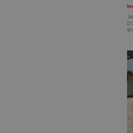
In
Mo
D'
gio