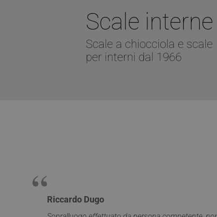
Scale interne
YSC
__utmt
Scale a chiocciola e scale
ANONCHK
per interni dal 1966
_gid
VISITOR_INFO1_LIV
_clck
SRM_B
_ga
SM
MUID
__utmz
Riccardo Dugo
MR
Sopralluogo effettuato da persona competente, nono