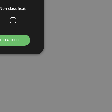
Non classificati
ETTA TUTTI
icati
e la gestione
e sul linguaggio
rico utilizzato per
ente. Normalmente è
il modo in cui
er il sito, ma un
di accesso per un