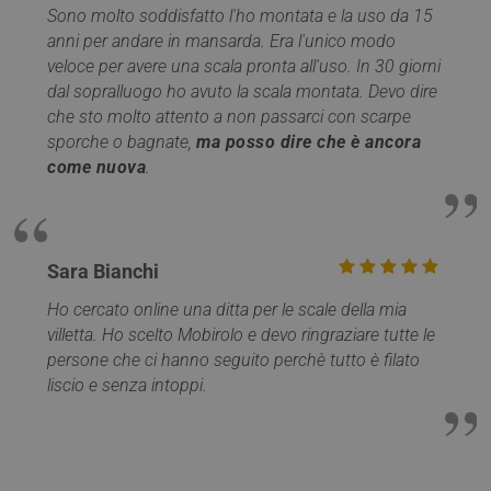
proprietari di siti
Web.
Sono molto soddisfatto l'ho montata e la uso da 15
web di
anni per andare in mansarda. Era l'unico modo
monitorare il
test_cookie
15 minuti
Questo
Google LLC
comportamento
è impos
.doubleclick.net
veloce per avere una scala pronta all'uso. In 30 giorni
dei visitatori e
DoubleC
misurare le
dal sopralluogo ho avuto la scala montata. Devo dire
(che è d
prestazioni del
proprie
che sto molto attento a non passarci con scarpe
sito. Non è
Google)
utilizzato nella
determi
sporche o bagnate,
ma posso dire che è ancora
maggior parte
il brow
come nuova
.
dei siti ma è
visitato
impostato per
sito we
consentire
support
l'interoperabilità
cookie.
con la versione
precedente del
_fbp
2 mesi 4
Utilizza
Meta Platform
codice di Google
settimane
Facebo
Inc.
Sara Bianchi
Analytics noto
fornire
.mobirolo.com
come Urchin. In
serie di
queste versioni
prodott
Ho cercato online una ditta per le scale della mia
precedenti
pubblici
villetta. Ho scelto Mobirolo e devo ringraziare tutte le
questo è stato
come of
utilizzato in
tempo r
persone che ci hanno seguito perchè tutto è filato
combinazione
inserzio
con il cookie
liscio e senza intoppi.
terze pa
__utmb per
identificare
YSC
Sessione
Questo
Google LLC
nuove sessioni /
è impos
.youtube.com
visite per i
YouTub
visitatori di
tenere t
ritorno. Quando
delle
viene utilizzato