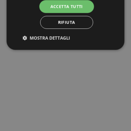
ACCETTA TUTTI
RIFIUTA
MOSTRA DETTAGLI
Strettamente necessari
Performance
Targeting
Funzionalità
Non classificati
I cookie strettamente necessari consentono le
funzionalità principali del sito web come l'accesso
dell'utente e la gestione dell'account. Il sito web non
può essere utilizzato correttamente senza i cookie
strettamente necessari.
Nome
Provider / Dominio
Scadenza
PHPSESSID
Sessione
PHP.net
www.mobirolo.com