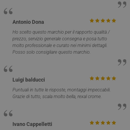
Antonio Dona
Ho scelto questo marchio per il rapporto qualità /
prezzo, servizio generale consegna e posa tutto
molto professionale e curato nei minimi dettagli.
Provider /
Posso solo consigliare questo marchio.
Nome
Scadenza
Descrizione
Dominio
Provider /
Nome
Scadenza
Descrizione
__Secure-
.youtube.com
5 mesi 4
Dominio
Provider /
Nome
Scadenza
Descriz
ROLLOUT_TOKEN
settimane
Dominio
_ga_Z55GDM9951
.mobirolo.com
1 anno 1
Questo cookie
__Secure-YNID
.youtube.com
5 mesi 4
mese
viene utilizzato
_gcl_au
2 mesi 4
Questo
Google LLC
Luigi balducci
settimane
da Google
settimane
è impos
.mobirolo.com
Analytics per
Doublec
mantenere lo
fornisc
Puntuali in tutte le risposte, montaggi impeccabili.
stato della
informa
Grazie di tutto, scala molto bella, rexal crome.
sessione.
su com
l'utente
__utmc
Sessione
Questo è uno de
Google LLC
utilizza 
quattro cookie
.mobirolo.com
Web e q
principali
pubblic
impostati dal
l'utente
servizio Google
potrebb
Ivano Cappelletti
Analytics che
visto p
consente ai
visitare 