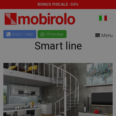
BONUS FISCALE -50%
WhatsApp
05222 11830
Menu
Smart line