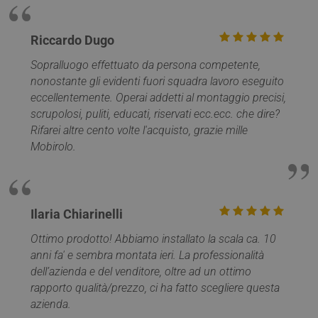
Riccardo Dugo
Sopralluogo effettuato da persona competente,
nonostante gli evidenti fuori squadra lavoro eseguito
eccellentemente. Operai addetti al montaggio precisi,
scrupolosi, puliti, educati, riservati ecc.ecc. che dire?
Rifarei altre cento volte l'acquisto, grazie mille
Mobirolo.
VISITOR_PRIVACY_METADATA
5 mesi 4
YouTube
settimane
.youtube.com
Ilaria Chiarinelli
Ottimo prodotto! Abbiamo installato la scala ca. 10
anni fa' e sembra montata ieri. La professionalità
dell’azienda e del venditore, oltre ad un ottimo
rapporto qualità/prezzo, ci ha fatto scegliere questa
azienda.