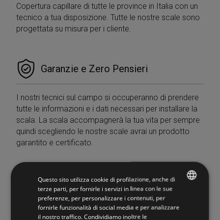
Copertura capillare di tutte le province in Italia con un
tecnico a tua disposizione. Tutte le nostre scale sono
progettata su misura per i cliente.
Garanzie e Zero Pensieri
I nostri tecnici sul campo si occuperanno di prendere
tutte le informazioni e i dati necessari per installare la
scala. La scala accompagnerà la tua vita per sempre
quindi scegliendo le nostre scale avrai un prodotto
garantito e certificato.
Questo sito utilizza cookie di profilazione, anche di
Sostenibilità e Zero Sprechi
terze parti, per fornirle i servizi in linea con le sue
preferenze, per personalizzare i contenuti, per
ITALIAN
fornirle funzionalità di social media e per analizzare
Attenzione all’ambiente ed alla salute: usiamo solo
il nostro traffico. Condividiamo inoltre le
ENGLISH