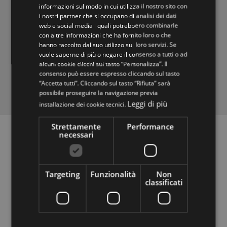
legno certificato FSC® (FSC-C108913), che
informazioni sul modo in cui utilizza il nostro sito con
garantiscono dal deforestamento del pianeta e
i nostri partner che si occupano di analisi dei dati
web e social media i quali potrebbero combinarle
vengono trattati con vernici all’acqua non tossiche. Il
con altre informazioni che ha fornito loro o che
nostro impianto funziona con il fotovoltaico e
hanno raccolto dal suo utilizzo sui loro servizi. Se
abbiamo adottato misure per il recupero degli scarti
vuole saperne di più o negare il consenso a tutti o ad
che ci consente di evitare gli sprechi di produzione.
alcuni cookie clicchi sul tasto “Personalizza”. Il
consenso può essere espresso cliccando sul tasto
“Accetta tutti”. Cliccando sul tasto “Rifiuta” sarà
possibile proseguire la navigazione previa
Leggi di più
installazione dei cookie tecnici.
Strettamente
Performance
necessari
L'opinione dei nostri
clienti
Targeting
Funzionalità
Non
classificati