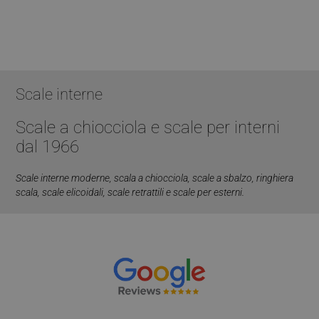
Scale interne
Scale a chiocciola e scale per interni
dal 1966
Google
Privacy Policy
Scale interne moderne
,
scala a chiocciola
,
scale a sbalzo
,
ringhiera
scala
,
scale elicoidali
,
scale retrattili
e scale per esterni.
CookieScriptConsent
5 mesi 4
CookieScript
settimane
www.mobirolo.com