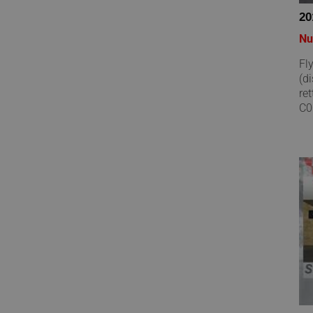
20
Nu
Fl
(d
re
C0