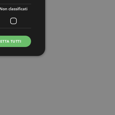
Non classificati
ETTA TUTTI
icati
e la gestione
e sul linguaggio
rico utilizzato per
ente. Normalmente è
il modo in cui
er il sito, ma un
di accesso per un