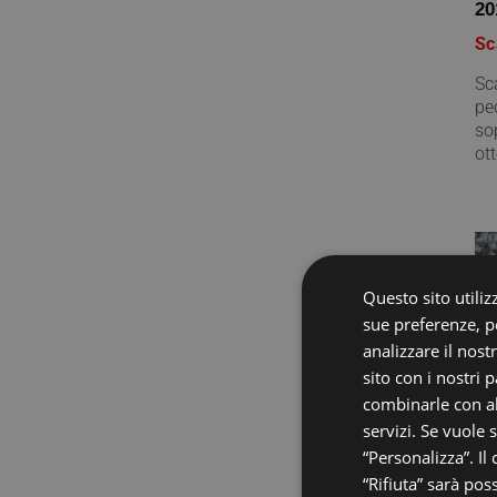
20
Sc
Sc
pe
so
ott
Questo sito utilizz
sue preferenze, pe
analizzare il nost
sito con i nostri 
combinarle con al
servizi. Se vuole 
“Personalizza”. Il
“Rifiuta” sarà pos
20