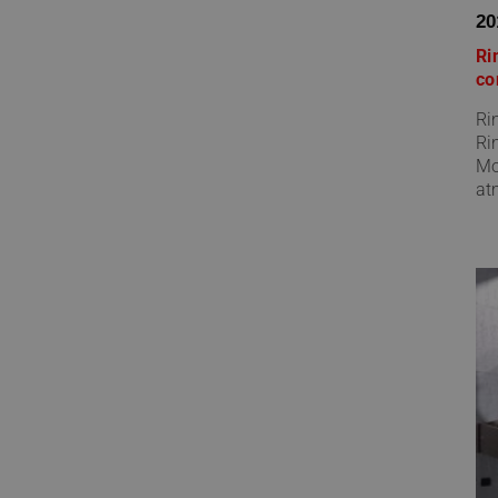
20
Ri
co
Ri
Ri
Mo
at