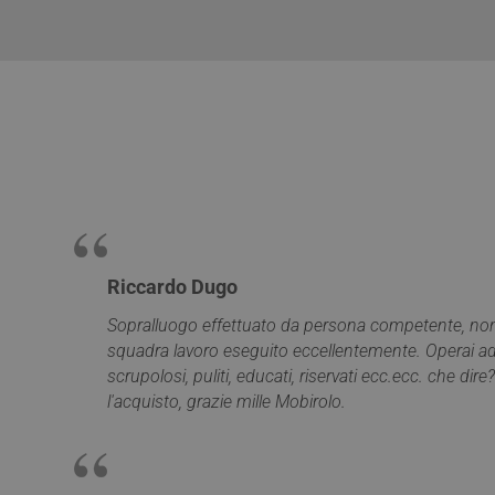
YSC
__utmt
ANONCHK
_gid
VISITOR_INFO1_LIV
_clck
SRM_B
_ga
Riccardo Dugo
SM
Sopralluogo effettuato da persona competente, nono
squadra lavoro eseguito eccellentemente. Operai add
MUID
scrupolosi, puliti, educati, riservati ecc.ecc. che dire?
__utmz
l'acquisto, grazie mille Mobirolo.
MR