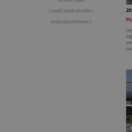
20
I nostri punti vendita »
Pu
Invia una richiesta »
Le
le
ver
nor