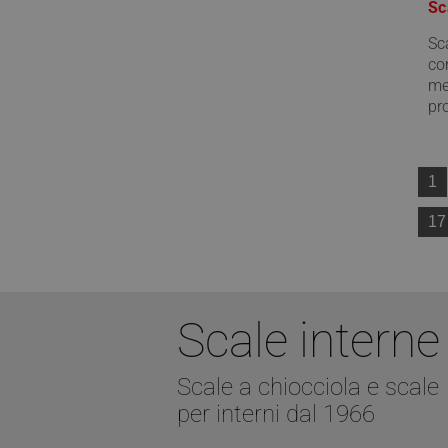
Sc
CookieScriptConse
Sc
con
me
pr
VISITOR_PRIVACY_
1
17
Nome
Nome
__Secure-ROLLOU
Nome
__Secure-YNID
_ga_Z55GDM9951
_gcl_au
Scale interne
__utmc
Scale a chiocciola e scale
test_cookie
per interni dal 1966
_fbp