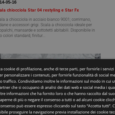
14-05-16
ala chiocciola Star 04 restyling e Star Fx
ala a chiocciola in acciaio bianco 9001; corrimano,
dane e accessori grigi. Scala a chiocciola ideale per
ppalchi, mansarde e sottotetti abitabili. Disponibile in
o colori standard, finitur...
a cookie di profilazione, anche di terze parti, per fornirle i servizi
r personalizzare i contenuti, per fornirle funzionalità di social m
ro traffico. Condividiamo inoltre le informazioni sul modo in cui uti
partner che si occupano di analisi dei dati web e social media i qu
tre informazioni che ha fornito loro o che hanno raccolto dal suo u
saperne di più o negare il consenso a tutti o ad alcuni cookie clicch
 consenso può essere espresso cliccando sul tasto “Accetta tutti”. C
sibile proseguire la navigazione previa installazione dei cookie tecn
14-04-24