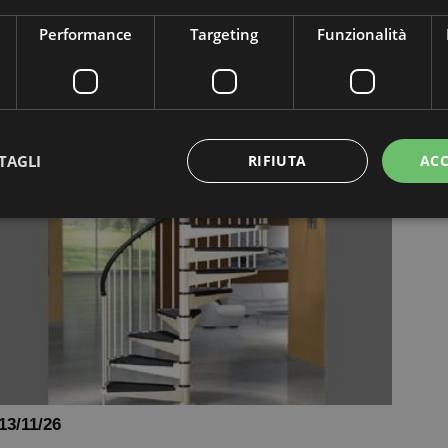
ale retrattili a scomparsa
Performance
Targeting
Funzionalità
ale retrattili per soffitte o mansarde a scomparsa per
ti i prezzi e per tutte le esigenze. Alta qualità costruttiva
rande funzionalità. Le scale retrattili a soffitto o scale
.
TAGLI
RIFIUTA
ACC
ttamente necessari
Performance
Targeting
Funzionalità
Non classif
 necessari consentono le funzionalità principali del sito web come l'accesso dell'utente 
 web non può essere utilizzato correttamente senza i cookie strettamente necessari.
Provider / Dominio
Scadenza
Descrizione
Sessione
Cookie generato da applicazioni basat
PHP.net
PHP. Si tratta di un identificatore gene
www.mobirolo.com
mantenere le variabili di sessione ut
un numero generato in modo casuale, 
13/11/26
viene utilizzato può essere specifico p
buon esempio è mantenere uno stato 