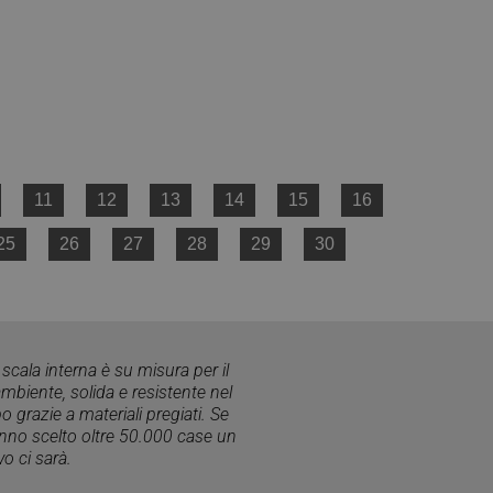
vizio Cookie-
 di consenso sui
 il banner dei cookie
amente.
morizzare le scelte
a loro interazione
 del visitatore
ni sulla privacy,
no onorate nelle
11
12
13
14
15
16
25
26
27
28
29
30
Descrizione
 mantenere lo stato
ornisce informazioni
alsiasi pubblicità
scala interna è su misura per il
l servizio Google
visitare il sito
mbiente, solida e resistente nel
torare il
del sito. Non è
 grazie a materiali pregiati. Se
er consentire
 è di proprietà di
anno scelto oltre 50.000 case un
 di Google Analytics
tatore del sito web
è stato utilizzato in
o ci sarà.
e sessioni / visite
oogle Analytics,
i prodotti