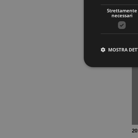
Sc
Strettamente
necessari
Sc
tut
e g
re..
MOSTRA DET
Stre
I cookie strettamente
dell'account. Il sito
Nome
PHPSESSID
20