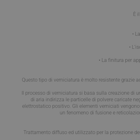
CookieScriptConse
È i
VISITOR_PRIVACY_
• L
• L’i
• La finitura per ap
Nome
Questo tipo di verniciatura è molto resistente grazie 
Nome
__Secure-ROLLOU
Nome
__Secure-YNID
Il processo di verniciatura si basa sulla creazione di 
_ga_Z55GDM9951
_gcl_au
di aria indirizza le particelle di polvere caricate 
elettrostatico positivo. Gli elementi verniciati vengo
__utmc
un fenomeno di fusione e reticolazio
test_cookie
Trattamento diffuso ed utilizzato per la protezione de
_fbp