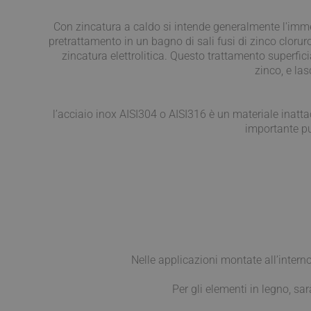
Con zincatura a caldo si intende generalmente l'immer
YSC
pretrattamento in un bagno di sali fusi di zinco clorur
__utmt
zincatura elettrolitica. Questo trattamento superfici
ANONCHK
zinco, e las
_gid
VISITOR_INFO1_LIV
l’acciaio inox AISI304 o AISI316 è un materiale inattac
importante pul
_clck
SRM_B
_ga
SM
MUID
__utmz
Nelle applicazioni montate all’intern
MR
Per gli elementi in legno, sa