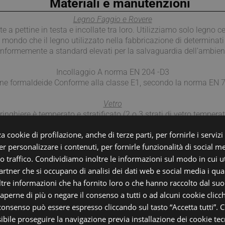
Materiali e manutenzioni
Legno Faggio e Rovere
e a pettine in testa e incollate tra loro. Utilizziamo solo legno
l mondo che il legno utilizzato nella fabbricazione di determinati
nformemente a standard elevati per la salvaguardia dell’ambien
Incollaggio A norma EN 204 -D3
ne formaldeide Conforme alla classe E1, secondo la norma EN 
Vetro
ringhiere è temperato e stratificato (2 o 3 strati di vetro temperato 
a cookie di profilazione, anche di terze parti, per fornirle i servizi
Acciaio
otetti mediante zincatura a caldo, idonea per gli ambienti ester
r personalizzare i contenuti, per fornirle funzionalità di social m
 od avere caratteristiche idonee anche per un uso esterno. in que
ro traffico. Condividiamo inoltre le informazioni sul modo in cui uti
lla zincatura a caldo, ed è assai meno idonea ad un uso in ambi
partner che si occupano di analisi dei dati web e social media i qu
tre informazioni che ha fornito loro o che hanno raccolto dal suo u
Acciaio INOX
saperne di più o negare il consenso a tutti o ad alcuni cookie clicch
n trattamento di Satinatura in grana 320, altamente resistente all
 consenso può essere espresso cliccando sul tasto “Accetta tutti”. C
sibile proseguire la navigazione previa installazione dei cookie tecn
ISI 316 sta nella composizione chimica, l’acciaio AISI 316 contie