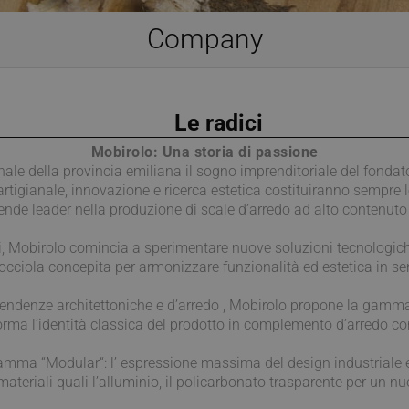
Company
Le radici
Mobirolo: Una storia di passione
nale della provincia emiliana il sogno imprenditoriale del fondato
tigianale, innovazione e ricerca estetica costituiranno sempre l
ende leader nella produzione di scale d’arredo ad alto contenuto 
ili, Mobirolo comincia a sperimentare nuove soluzioni tecnologich
iocciola concepita per armonizzare funzionalità ed estetica in sen
 tendenze architettoniche e d’arredo , Mobirolo propone la gam
sforma l’identità classica del prodotto in complemento d’arredo c
la gamma “Modular“: l’ espressione massima del design industriale 
materiali quali l’alluminio, il policarbonato trasparente per un n