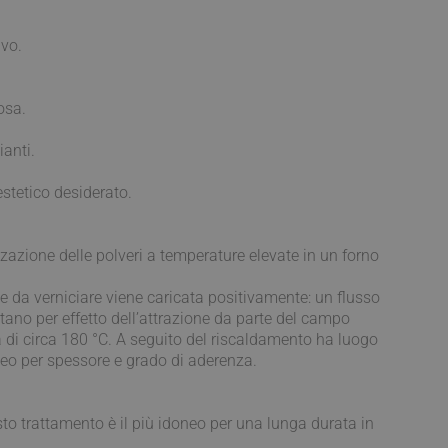
vizio Cookie-
ivo.
 di consenso sui
 il banner dei cookie
amente.
osa.
morizzare le scelte
a loro interazione
 del visitatore
ianti.
ni sulla privacy,
no onorate nelle
 estetico desiderato.
Descrizione
zazione delle polveri a temperature elevate in un forno
te da verniciare viene caricata positivamente: un flusso
 mantenere lo stato
ornisce informazioni
sitano per effetto dell’attrazione da parte del campo
alsiasi pubblicità
a di circa 180 °C. A seguito del riscaldamento ha luogo
l servizio Google
visitare il sito
torare il
neo per spessore e grado di aderenza.
del sito. Non è
er consentire
 è di proprietà di
 di Google Analytics
tatore del sito web
è stato utilizzato in
sto trattamento è il più idoneo per una lunga durata in
e sessioni / visite
oogle Analytics,
i prodotti