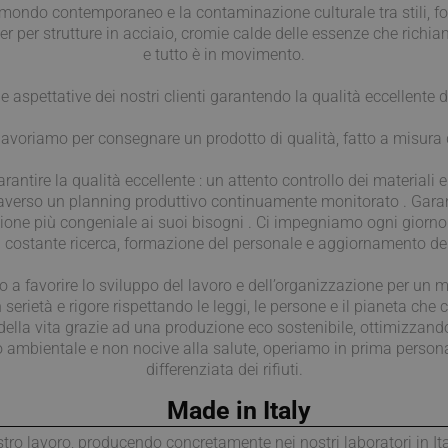
l mondo contemporaneo e la contaminazione culturale tra stili, fo
er per strutture in acciaio, cromie calde delle essenze che richiama
e tutto è in movimento.
le aspettative dei nostri clienti garantendo la qualità eccellente d
 lavoriamo per consegnare un prodotto di qualità, fatto a misura 
rantire la qualità eccellente : un attento controllo dei materiali e
traverso un planning produttivo continuamente monitorato . Gar
uzione più congeniale ai suoi bisogni . Ci impegniamo ogni giorno a
 costante ricerca, formazione del personale e aggiornamento dell
 a favorire lo sviluppo del lavoro e dell’organizzazione per un m
rietà e rigore rispettando le leggi, le persone e il pianeta che c
à della vita grazie ad una produzione eco sostenibile, ottimizzan
ambientale e non nocive alla salute, operiamo in prima persona p
differenziata dei rifiuti.
Made in Italy
tro lavoro, producendo concretamente nei nostri laboratori in Itali