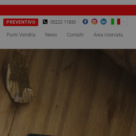
PREVENTIVO
05222 11830
Punti Vendita
News
Contatti
Area riservata