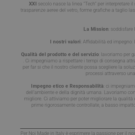
XXI
secolo nasce la linea “Tech” per interpretare i
trasparenze aeree del vetro, forme grafiche a taglio las
La Mission
: soddisfare 
I nostri valori
: Affidabilità ed impegno:
Qualità del prodotto e del servizio
: lavoriamo per ga
. Ci impegniamo a rispettare i tempi di consegna at
per far si che il nostro cliente possa scegliere la sol
processi attraverso una
Impegno etico e Responsabilità
: ci impegniamo
dell’ambiente e della dignità umana. Lavoriamo con se
migliore. Ci attiviamo per poter migliorare la qualit
prime rigorosamente controllate, a basso impatto 
Per Noi Made in Italy è esprimere la passione per il nos