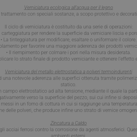
utente tra le pagine.
Verniciatura ecologica all’acqua per il legno
nt
5 mesi 4
Questo cookie viene utilizzato dal ser
CookieScript
l trattamento con speciali sostanze, a scopo protettivo e decorat
settimane
Script.com per ricordare le preferenze
www.mobirolo.com
cookie dei visitatori. È necessario che
di Cookie-Script.com funzioni corrett
Il ciclo di verniciatura è costituito da una serie di operazioni:
Google Privacy Policy
METADATA
a carteggiatura per rendere la superficie da verniciare liscia e por
5 mesi 4
Questo cookie viene utilizzato per me
YouTube
settimane
di consenso e privacy dell'utente per l
.youtube.com
• La tinteggiatura per modificare, esaltare o uniformare il colore.
con il sito. Registra i dati sul consenso
solamento per favorire una maggiore aderenza dei prodotti vernic
riguardo a varie politiche e impostazio
garantendo che le loro preferenze sia
• Il riempimento per colmare i pori nella misura desiderata.
sessioni future.
plicare lo strato finale di prodotto verniciante e ottenere l’effetto
Verniciatura del metallo elettrostatica a polveri termoindurenti
Provider / Dominio
Scadenza
Provider /
ad una notevole aderenza alle superfici ottenuta tramite polimeriz
Scadenza
Descrizione
T_TOKEN
.youtube.com
5 mesi 4 settimane
Dominio
Provider /
statico.
Scadenza
Descrizione
Dominio
.youtube.com
5 mesi 4 settimane
un campo elettrostatico ad alta tensione, mediante il quale la par
.mobirolo.com
1 anno 1
Questo cookie viene utilizzato da Google Analytics per
mese
della sessione.
2 mesi 4
Questo cookie è impostato da Doubleclick e f
Google LLC
negativamente verso la superficie del pezzo, sui cui infine si depo
settimane
su come l'utente finale utilizza il sito Web e qu
.mobirolo.com
no messi in un forno di cottura in cui si raggiunge una temperatur
Sessione
Questo è uno dei quattro cookie principali impostati da
Google LLC
che l'utente finale potrebbe aver visto prima di 
Analytics che consente ai proprietari di siti web di moni
.mobirolo.com
Web.
ne delle polveri, che produce infine uno strato di vernice omoge
comportamento dei visitatori e misurare le prestazioni 
utilizzato nella maggior parte dei siti ma è impostato p
15 minuti
Questo cookie è impostato da DoubleClick (che
Google LLC
l'interoperabilità con la versione precedente del codice
Google) per determinare se il browser del visi
.doubleclick.net
Zincatura a Caldo
noto come Urchin. In queste versioni precedenti questo 
supporta i cookie.
gli acciai ferrosi contro la corrosione da agenti atmosferici. Que
combinazione con il cookie __utmb per identificare nuov
per i visitatori di ritorno. Quando viene utilizzato da G
2 mesi 4
Utilizzato da Facebook per fornire una serie d
Meta Platform
ambienti esterni.