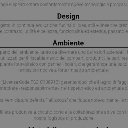
gli e sperimentare costantemente nuove tecnologie e processi ch
Design
ogetto in continua evoluzione: fucina di idee, stili e linee che
e contrasto, utilità e bellezza, funzionalità ed estetica, passato 
Ambiente
to dell’ambiente, tanto da diventare uno dei valori aziendali. Il
utilizzati per il riscaldamento dei comparti produttivi, le parti r
impianto fotovoltaico con pannelli solari, che garantisce una par
emissioni nocive a forte impatto ambientale.
License Code FSC-C108913) garantendoci che il legno di faggio e 
controllate «responsabilmente», nel rispetto etico ed ambientale di
una verniciatura definita “ all’acqua” che riduce notevolmente l’e
 filiera produttiva a circuito corto e la collaborazione attiva con i n
nostra logistica di produzione.