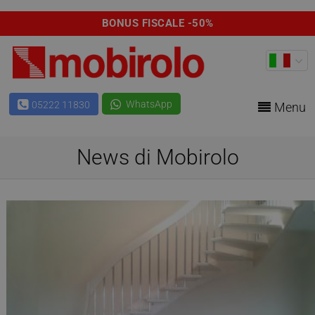
BONUS FISCALE -50%
WhatsApp
05222 11830
Menu
News di Mobirolo