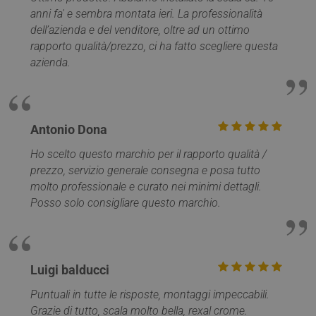
settimane
www.mobirolo.com
anni fa' e sembra montata ieri. La professionalità
dell’azienda e del venditore, oltre ad un ottimo
rapporto qualità/prezzo, ci ha fatto scegliere questa
azienda.
Antonio Dona
Ho scelto questo marchio per il rapporto qualità /
prezzo, servizio generale consegna e posa tutto
VISITOR_PRIVACY_METADATA
5 mesi 4
YouTube
molto professionale e curato nei minimi dettagli.
settimane
.youtube.com
Posso solo consigliare questo marchio.
Luigi balducci
Puntuali in tutte le risposte, montaggi impeccabili.
Grazie di tutto, scala molto bella, rexal crome.