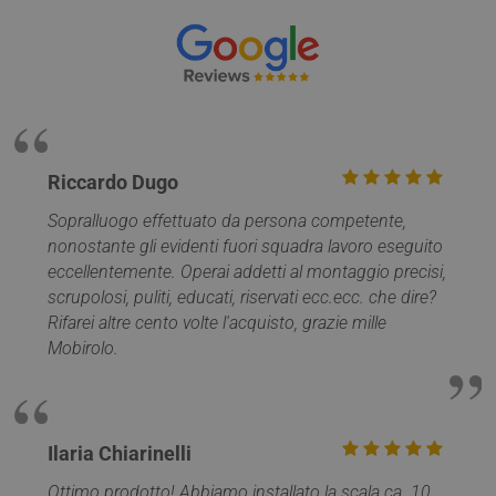
PHPSESSID
Sessione
PHP.net
www.mobirolo.com
Riccardo Dugo
Sopralluogo effettuato da persona competente,
nonostante gli evidenti fuori squadra lavoro eseguito
eccellentemente. Operai addetti al montaggio precisi,
scrupolosi, puliti, educati, riservati ecc.ecc. che dire?
Google
Rifarei altre cento volte l'acquisto, grazie mille
Privacy Policy
Mobirolo.
Ilaria Chiarinelli
CookieScriptConsent
5 mesi 4
CookieScript
Ottimo prodotto! Abbiamo installato la scala ca. 10