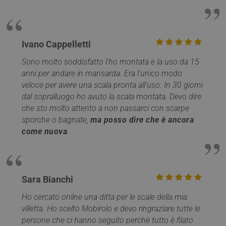
Ivano Cappelletti
Sono molto soddisfatto l'ho montata e la uso da 15
anni per andare in mansarda. Era l'unico modo
veloce per avere una scala pronta all'uso. In 30 giorni
dal sopralluogo ho avuto la scala montata. Devo dire
che sto molto attento a non passarci con scarpe
Provider /
Nome
Scadenza
Descrizione
sporche o bagnate,
ma posso dire che è ancora
Dominio
Provider /
come nuova
.
Nome
Scadenza
Descrizione
__Secure-
.youtube.com
5 mesi 4
Dominio
Provider /
Nome
Scadenza
Descriz
ROLLOUT_TOKEN
settimane
Dominio
_ga_Z55GDM9951
.mobirolo.com
1 anno 1
Questo cookie
__Secure-YNID
.youtube.com
5 mesi 4
mese
viene utilizzato
_gcl_au
2 mesi 4
Questo
Google LLC
settimane
da Google
settimane
è impos
.mobirolo.com
Analytics per
Doublec
Sara Bianchi
mantenere lo
fornisc
stato della
informa
sessione.
su com
Ho cercato online una ditta per le scale della mia
l'utente
villetta. Ho scelto Mobirolo e devo ringraziare tutte le
__utmc
Sessione
Questo è uno de
Google LLC
utilizza 
quattro cookie
.mobirolo.com
Web e q
persone che ci hanno seguito perchè tutto è filato
principali
pubblic