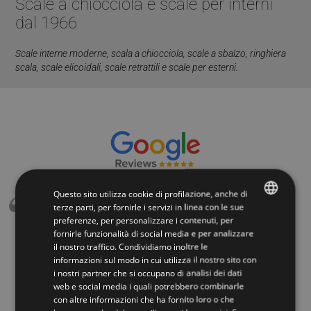
Scale a chiocciola e scale per interni
dal 1966
Scale interne moderne
,
scala a chiocciola
,
scale a sbalzo
,
ringhiera
scala
,
scale elicoidali
,
scale retrattili
e scale per esterni.
Questo sito utilizza cookie di profilazione, anche di
terze parti, per fornirle i servizi in linea con le sue
preferenze, per personalizzare i contenuti, per
ITALIAN
Riccardo Dugo
fornirle funzionalità di social media e per analizzare
il nostro traffico. Condividiamo inoltre le
ENGLISH
Sopralluogo effettuato da persona competente,
informazioni sul modo in cui utilizza il nostro sito con
nonostante gli evidenti fuori squadra lavoro eseguito
i nostri partner che si occupano di analisi dei dati
eccellentemente. Operai addetti al montaggio precisi,
web e social media i quali potrebbero combinarle
con altre informazioni che ha fornito loro o che
scrupolosi, puliti, educati, riservati ecc.ecc. che dire?