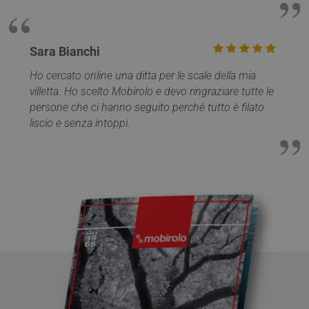
Sara Bianchi
Ho cercato online una ditta per le scale della mia
villetta. Ho scelto Mobirolo e devo ringraziare tutte le
Google
persone che ci hanno seguito perchè tutto è filato
Privacy Policy
liscio e senza intoppi.
CookieScriptConsent
5 mesi 4
CookieScript
settimane
www.mobirolo.com