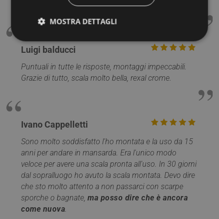
Posso solo consigliare questo marchio.
MOSTRA DETTAGLI
Luigi balducci
Strettamente necessari
Performance
Puntuali in tutte le risposte, montaggi impeccabili.
Targeting
Funzionalità
Non classificati
Grazie di tutto, scala molto bella, rexal crome.
I cookie strettamente necessari consentono le
funzionalità principali del sito web come l'accesso
dell'utente e la gestione dell'account. Il sito web non
può essere utilizzato correttamente senza i cookie
Ivano Cappelletti
strettamente necessari.
Nome
Provider / Dominio
Scadenza
Sono molto soddisfatto l'ho montata e la uso da 15
anni per andare in mansarda. Era l'unico modo
PHPSESSID
Sessione
PHP.net
www.mobirolo.com
veloce per avere una scala pronta all'uso. In 30 giorni
dal sopralluogo ho avuto la scala montata. Devo dire
che sto molto attento a non passarci con scarpe
sporche o bagnate,
ma posso dire che è ancora
come nuova
.