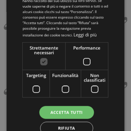
hanno raccolto dal suo utilizzo sui loro servizi. Se
Rifarei altre cento volte l'acquisto, grazie mille
vuole saperne di più o negare il consenso a tutti o ad
Mobirolo.
alcuni cookie clicchi sul tasto “Personalizza”. Il
consenso può essere espresso cliccando sul tasto
“Accetta tutti”. Cliccando sul tasto “Rifiuta” sarà
possibile proseguire la navigazione previa
Leggi di più
installazione dei cookie tecnici.
Ilaria Chiarinelli
Strettamente
Performance
Ottimo prodotto! Abbiamo installato la scala ca. 10
necessari
anni fa' e sembra montata ieri. La professionalità
dell’azienda e del venditore, oltre ad un ottimo
rapporto qualità/prezzo, ci ha fatto scegliere questa
azienda.
Targeting
Funzionalità
Non
classificati
Antonio Dona
ACCETTA TUTTI
Ho scelto questo marchio per il rapporto qualità /
prezzo, servizio generale consegna e posa tutto
molto professionale e curato nei minimi dettagli.
RIFIUTA