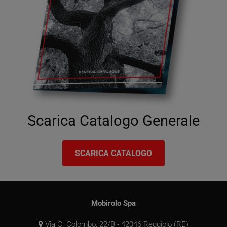
VISITOR_PRIVACY_METADATA
5 mesi 4
YouTube
settimane
.youtube.com
Scarica Catalogo Generale
SCARICA CATALOGO
Mobirolo Spa
Via C. Colombo, 22/B - 42046 Reggiolo (RE)