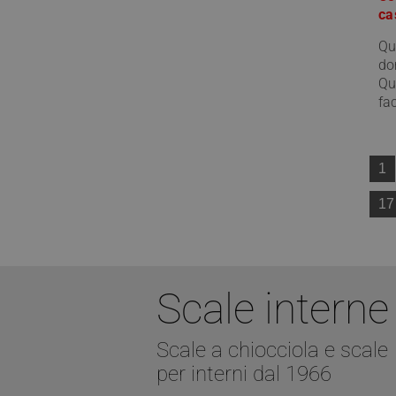
ca
CookieScriptConse
Qu
do
Qu
VISITOR_PRIVACY_
fac
1
17
Nome
Nome
__Secure-ROLLOU
Nome
__Secure-YNID
_ga_Z55GDM9951
_gcl_au
Scale interne
__utmc
test_cookie
Scale a chiocciola e scale
per interni dal 1966
_fbp