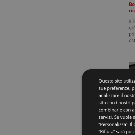
Bo
ri
Il
un
pr
est
Questo sito utilizz
sue preferenze, pe
analizzare il nost
sito con i nostri 
combinarle con al
servizi. Se vuole 
“Personalizza”. Il
20
“Rifiuta” sarà pos