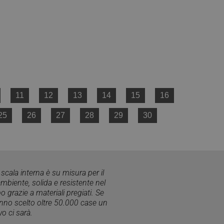
vizio Cookie-
 di consenso sui
 il banner dei cookie
amente.
morizzare le scelte
a loro interazione
 del visitatore
ni sulla privacy,
no onorate nelle
11
12
13
14
15
16
25
26
27
28
29
30
Descrizione
 mantenere lo stato
ornisce informazioni
alsiasi pubblicità
l servizio Google
visitare il sito
scala interna è su misura per il
torare il
mbiente, solida e resistente nel
del sito. Non è
er consentire
 grazie a materiali pregiati. Se
 è di proprietà di
 di Google Analytics
tatore del sito web
anno scelto oltre 50.000 case un
è stato utilizzato in
o ci sarà.
e sessioni / visite
oogle Analytics,
i prodotti