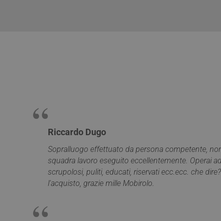
YSC
__utmt
ANONCHK
_gid
VISITOR_INFO1_LIV
_clck
SRM_B
_ga
Riccardo Dugo
SM
Sopralluogo effettuato da persona competente, nono
squadra lavoro eseguito eccellentemente. Operai add
MUID
scrupolosi, puliti, educati, riservati ecc.ecc. che dire?
__utmz
l'acquisto, grazie mille Mobirolo.
MR