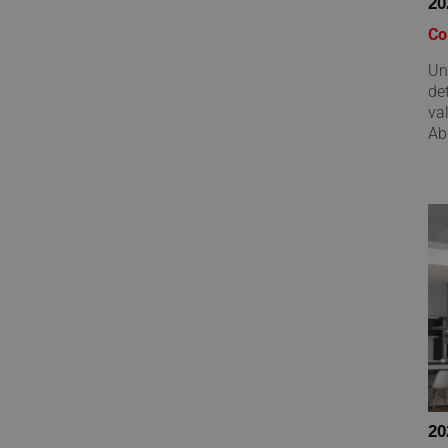
20
Co
Un
det
va
Ab
20