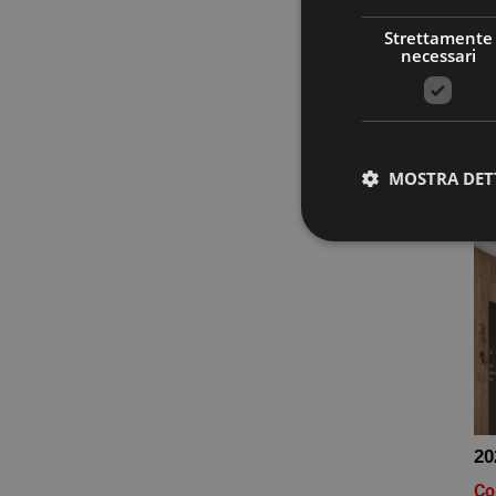
Co
Strettamente
necessari
In 
in
un
ma
MOSTRA DET
Stre
I cookie strettamente
dell'account. Il sito
Nome
PHPSESSID
20
Co