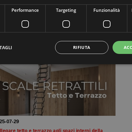
me accedere al tetto in modo sicuro?
Performance
Targeting
Funzionalità
ogni abitazione privata o edificio
dustriale/commerciale, accedere al tetto rappresenta
a condizione imprescindibile per garantire ispezioni e
nutenzioni periodiche. SPIRAL DI MOBIROLO ti off...
TAGLI
RIFIUTA
ACC
ttamente necessari
Performance
Targeting
Funzionalità
Non classif
 necessari consentono le funzionalità principali del sito web come l'accesso dell'utente 
 web non può essere utilizzato correttamente senza i cookie strettamente necessari.
Provider / Dominio
Scadenza
Descrizione
Sessione
Cookie generato da applicazioni basat
PHP.net
PHP. Si tratta di un identificatore gene
www.mobirolo.com
mantenere le variabili di sessione ut
25-07-29
un numero generato in modo casuale, 
viene utilizzato può essere specifico p
buon esempio è mantenere uno stato 
llegare tetto e terrazzo agli spazi interni della