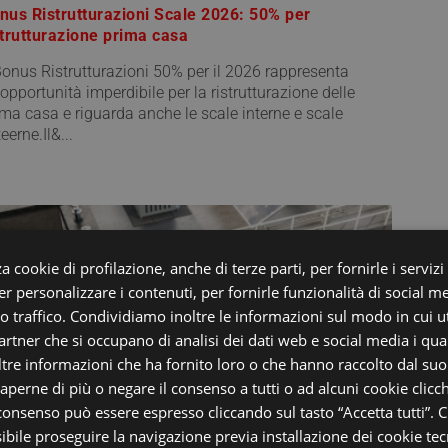
nus Ristrutturazioni Scale 2026: 50% per
strutturazione prima casa
 Bonus Ristrutturazioni 50% per il 2026 rappresenta
'opportunità imperdibile per la ristrutturazione delle
ima casa e riguarda anche le scale interne e scale
eerne.Il&...
a cookie di profilazione, anche di terze parti, per fornirle i servizi
r personalizzare i contenuti, per fornirle funzionalità di social m
ro traffico. Condividiamo inoltre le informazioni sul modo in cui uti
partner che si occupano di analisi dei dati web e social media i qu
tre informazioni che ha fornito loro o che hanno raccolto dal suo u
saperne di più o negare il consenso a tutti o ad alcuni cookie clicch
 consenso può essere espresso cliccando sul tasto “Accetta tutti”. C
25-09-02
sibile proseguire la navigazione previa installazione dei cookie tecn