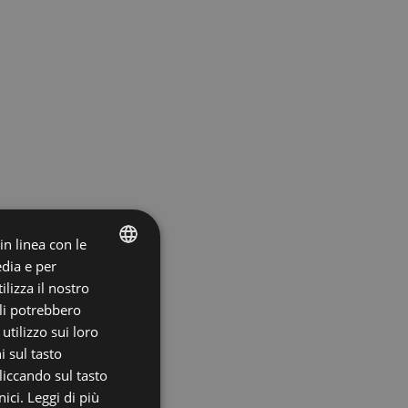
 in linea con le
edia e per
ITALIAN
lizza il nostro
ali potrebbero
ENGLISH
tilizzo sui loro
i sul tasto
liccando sul tasto
ici.
Leggi di più