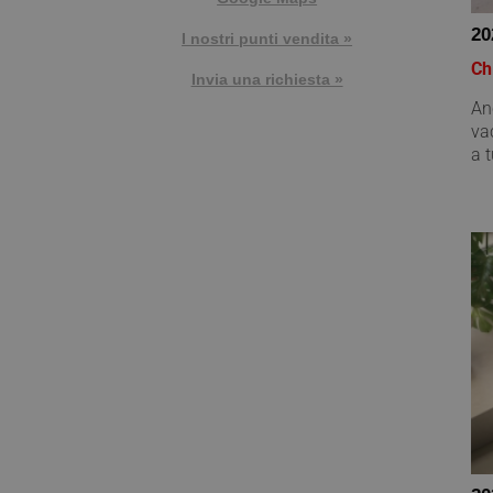
20
I nostri punti vendita »
Ch
Invia una richiesta »
An
va
a t