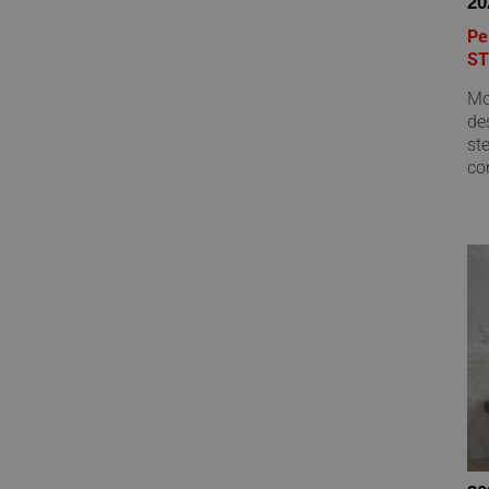
20
Pe
S
Mo
des
st
con