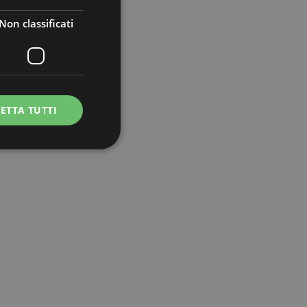
Non classificati
ETTA TUTTI
icati
e la gestione
e sul linguaggio
rico utilizzato per
ente. Normalmente è
il modo in cui
er il sito, ma un
di accesso per un