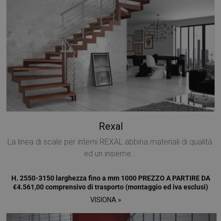
Rexal
La linea di scale per interni REXAL abbina materiali di qualità
ed un insieme...
H. 2550-3150 larghezza fino a mm 1000 PREZZO A PARTIRE DA
Provider /
Nome
Scadenza
Descrizione
€4.561,00 comprensivo di trasporto (montaggio ed iva esclusi)
Dominio
Provider /
VISIONA »
Nome
Scadenza
Descrizione
__Secure-
.youtube.com
5 mesi 4
Dominio
Provider /
Nome
Scadenza
Descriz
ROLLOUT_TOKEN
settimane
Dominio
_ga_Z55GDM9951
.mobirolo.com
1 anno 1
Questo cookie