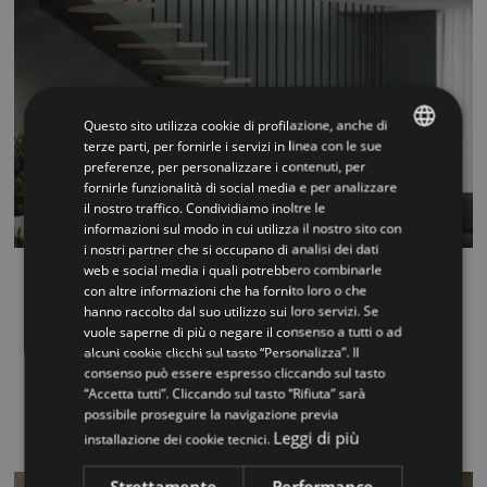
Questo sito utilizza cookie di profilazione, anche di
terze parti, per fornirle i servizi in linea con le sue
preferenze, per personalizzare i contenuti, per
ITALIAN
fornirle funzionalità di social media e per analizzare
il nostro traffico. Condividiamo inoltre le
ENGLISH
informazioni sul modo in cui utilizza il nostro sito con
i nostri partner che si occupano di analisi dei dati
web e social media i quali potrebbero combinarle
Rexal Mono UP
con altre informazioni che ha fornito loro o che
hanno raccolto dal suo utilizzo sui loro servizi. Se
REXAL MONO UP è un prodotto innovativo ed originale
vuole saperne di più o negare il consenso a tutti o ad
grazie soprattutto alla s...
alcuni cookie clicchi sul tasto “Personalizza”. Il
consenso può essere espresso cliccando sul tasto
“Accetta tutti”. Cliccando sul tasto “Rifiuta” sarà
H.2550-3150 larghezza fino a mm 900 PREZZO A PARTIRE DA
possibile proseguire la navigazione previa
€6.313,00 comprensivo di trasporto (montaggio ed iva esclusi)
Leggi di più
installazione dei cookie tecnici.
VISIONA »
Strettamente
Performance