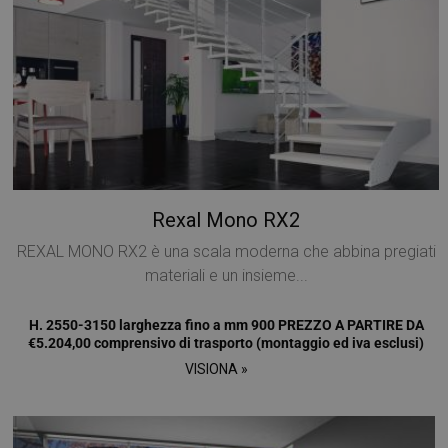
I cookie strettamente necessari consentono le
funzionalità principali del sito web come l'accesso
dell'utente e la gestione dell'account. Il sito web non
può essere utilizzato correttamente senza i cookie
strettamente necessari.
Nome
Provider / Dominio
Scadenza
PHPSESSID
Sessione
PHP.net
www.mobirolo.com
Rexal Mono RX2
REXAL MONO RX2 è una scala moderna che abbina pregiati
materiali e un insieme...
H. 2550-3150 larghezza fino a mm 900 PREZZO A PARTIRE DA
€5.204,00 comprensivo di trasporto (montaggio ed iva esclusi)
VISIONA »
Google
Privacy Policy