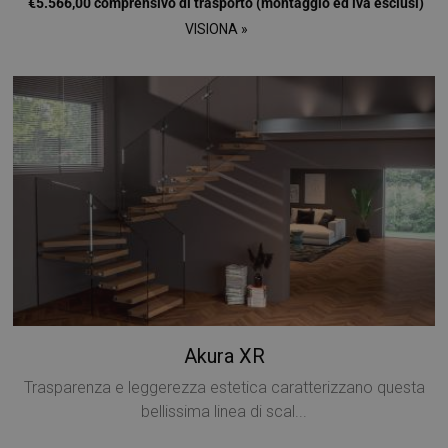
€5.566,00 comprensivo di trasporto (montaggio ed iva esclusi)
dei visitatori e
misurare le
VISIONA »
prestazioni del
sito. Questo
cookie determin
nuove sessioni e
visite e scade
dopo 30 minuti.
Il cookie viene
aggiornato ogni
volta che i dati
vengono inviati 
Google Analytics
Qualsiasi attività
di un utente
entro la durata d
30 minuti
conterà come
una singola
visita, anche se
l'utente
abbandona e po
torna sul sito. U
ritorno dopo 30
minuti conterà
Akura XR
come una nuova
visita, ma un
visitatore di
Trasparenza e leggerezza estetica caratterizzano questa
ritorno.
bellissima linea di scal...
_clsk
1 giorno
Questo cookie è
Microsoft
associato al
.mobirolo.com