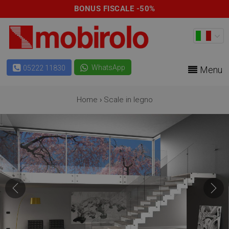
BONUS FISCALE -50%
WhatsApp
05222 11830
Menu
Home
›
Scale in legno