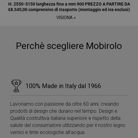
software di
H. 2550-3150 larghezza fino a mm 900 PREZZO A PARTIRE DA
analisi Microsoft
€8.545,00 comprensivo di trasporto (montaggio ed iva esclusi)
Clarity. Viene
utilizzato per
VISIONA »
memorizzare
informazioni
sulla sessione
dell'utente e per
combinare più
visualizzazioni di
Perchè scegliere Mobirolo
pagina in una
singola sessione
utente per scopi
di analisi.
100% Made in Italy dal 1966
Lavoriamo con passione da oltre 60 anni, creando
prodotti di design che durano nel tempo. Design e
Qualità costruttiva italiana superiore e rispetto della
salute del consumatore utilizzando per il nostro legno
vernici e tinte ecologiche all'acqua.