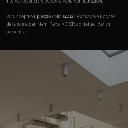
interna Rexal XR, e scopri le varie configurazioni.
Vuoi scoprire il
prezzo
della
scala
? Per sapere il costo
della scala per interni Rexal XC/XR contattaci per un
preventivo.