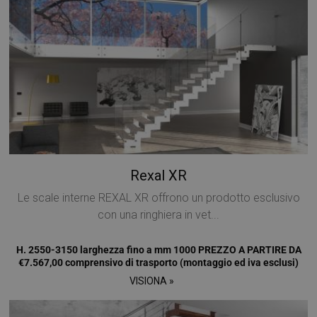
CookieScriptConsent
5 mesi 4
CookieScript
settimane
www.mobirolo.com
Rexal XR
Le scale interne REXAL XR offrono un prodotto esclusivo
con una ringhiera in vet...
H. 2550-3150 larghezza fino a mm 1000 PREZZO A PARTIRE DA
€7.567,00 comprensivo di trasporto (montaggio ed iva esclusi)
VISIONA »
VISITOR_PRIVACY_METADATA
5 mesi 4
YouTube
settimane
.youtube.com