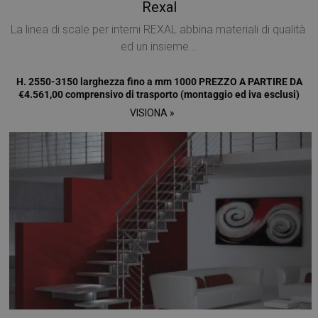
Rexal
La linea di scale per interni REXAL abbina materiali di qualità
ed un insieme...
H. 2550-3150 larghezza fino a mm 1000 PREZZO A PARTIRE DA
€4.561,00 comprensivo di trasporto (montaggio ed iva esclusi)
CookieScriptConsent
5 mesi 4
CookieScript
settimane
www.mobirolo.com
VISIONA »
VISITOR_PRIVACY_METADATA
5 mesi 4
YouTube
settimane
.youtube.com