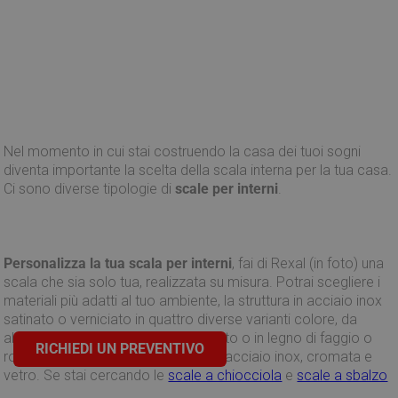
Nel momento in cui stai costruendo la casa dei tuoi sogni
diventa importante la scelta della scala interna per la tua casa.
Ci sono diverse tipologie di
scale per interni
.
Personalizza la tua scala per interni
, fai di Rexal (in foto) una
scala che sia solo tua, realizzata su misura. Potrai scegliere i
materiali più adatti al tuo ambiente, la struttura in acciaio inox
satinato o verniciato in quattro diverse varianti colore, da
abbinare ai gradini in vetro stratificato o in legno di faggio o
RICHIEDI UN PREVENTIVO
rovere con ringhiera nelle varianti in acciaio inox, cromata e
vetro. Se stai cercando le
scale a chiocciola
e
scale a sbalzo