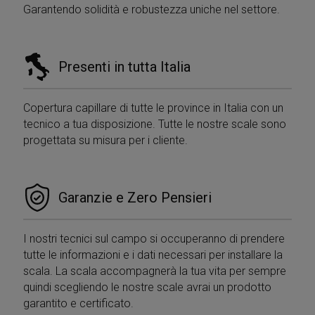
software di
Garantendo solidità e robustezza uniche nel settore.
analisi Microsoft
Clarity. Viene
utilizzato per
memorizzare
informazioni
Presenti in tutta Italia
sulla sessione
dell'utente e per
combinare più
visualizzazioni di
pagina in una
Copertura capillare di tutte le province in Italia con un
singola sessione
tecnico a tua disposizione. Tutte le nostre scale sono
utente per scopi
di analisi.
progettata su misura per i cliente.
Garanzie e Zero Pensieri
I nostri tecnici sul campo si occuperanno di prendere
tutte le informazioni e i dati necessari per installare la
scala. La scala accompagnerà la tua vita per sempre
quindi scegliendo le nostre scale avrai un prodotto
garantito e certificato.