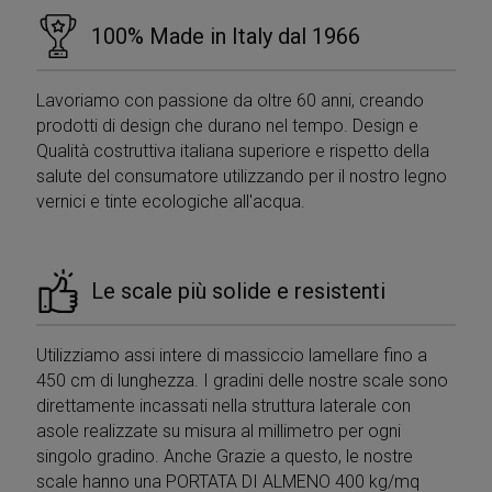
dei visitatori e
misurare le
100% Made in Italy dal 1966
prestazioni del
sito. Questo
cookie determin
nuove sessioni e
Lavoriamo con passione da oltre 60 anni, creando
visite e scade
dopo 30 minuti.
prodotti di design che durano nel tempo. Design e
Il cookie viene
aggiornato ogni
Qualità costruttiva italiana superiore e rispetto della
volta che i dati
salute del consumatore utilizzando per il nostro legno
vengono inviati 
Google Analytics
vernici e tinte ecologiche all'acqua.
Qualsiasi attività
di un utente
entro la durata d
30 minuti
conterà come
una singola
Le scale più solide e resistenti
visita, anche se
l'utente
abbandona e po
torna sul sito. U
Utilizziamo assi intere di massiccio lamellare fino a
ritorno dopo 30
minuti conterà
450 cm di lunghezza. I gradini delle nostre scale sono
come una nuova
direttamente incassati nella struttura laterale con
visita, ma un
visitatore di
asole realizzate su misura al millimetro per ogni
ritorno.
singolo gradino. Anche Grazie a questo, le nostre
_clsk
1 giorno
Questo cookie è
Microsoft
scale hanno una PORTATA DI ALMENO 400 kg/mq
associato al
.mobirolo.com