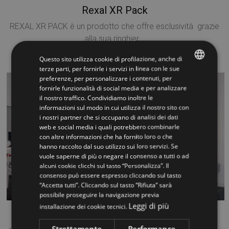
Rexal XR Pack
REXAL XR PACK è un prodotto che offre esclusività grazie
alla sua ringhier...
Questo sito utilizza cookie di profilazione, anche di
VISIONA »
terze parti, per fornirle i servizi in linea con le sue
preferenze, per personalizzare i contenuti, per
ITALIAN
fornirle funzionalità di social media e per analizzare
il nostro traffico. Condividiamo inoltre le
ENGLISH
informazioni sul modo in cui utilizza il nostro sito con
i nostri partner che si occupano di analisi dei dati
web e social media i quali potrebbero combinarle
con altre informazioni che ha fornito loro o che
hanno raccolto dal suo utilizzo sui loro servizi. Se
vuole saperne di più o negare il consenso a tutti o ad
alcuni cookie clicchi sul tasto “Personalizza”. Il
consenso può essere espresso cliccando sul tasto
“Accetta tutti”. Cliccando sul tasto “Rifiuta” sarà
possibile proseguire la navigazione previa
Leggi di più
installazione dei cookie tecnici.
Rexal Mono RX2
Strettamente
Performance