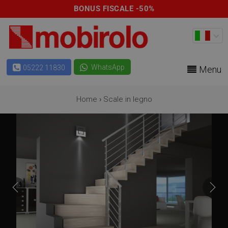
BONUS FISCALE -50%
WhatsApp
05222 11830
Menu
Home
›
Scale in legno