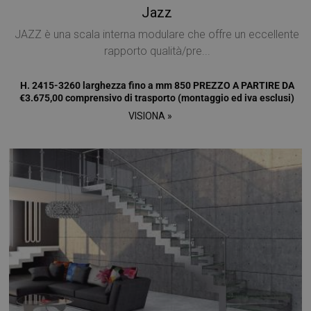
Jazz
JAZZ è una scala interna modulare che offre un eccellente
rapporto qualità/pre...
H. 2415-3260 larghezza fino a mm 850 PREZZO A PARTIRE DA
€3.675,00 comprensivo di trasporto (montaggio ed iva esclusi)
VISIONA »
Provider /
Nome
Scadenza
Descrizione
Dominio
Provider /
Nome
Scadenza
Descrizione
__Secure-
.youtube.com
5 mesi 4
Dominio
Provider /
Nome
Scadenza
Descriz
ROLLOUT_TOKEN
settimane
Dominio
_ga_Z55GDM9951
.mobirolo.com
1 anno 1
Questo cookie