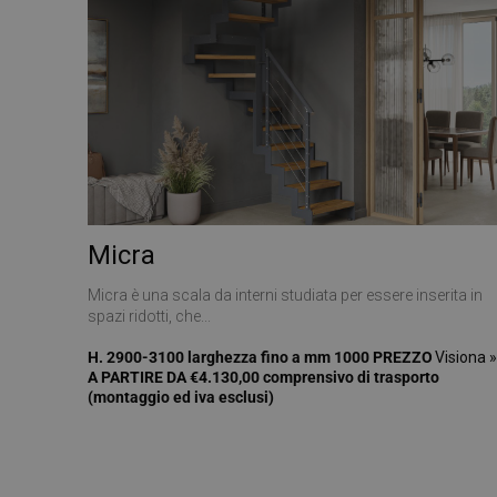
CookieScriptConse
VISITOR_PRIVACY_
Micra
Nome
Nome
Micra è una scala da interni studiata per essere inserita in
__Secure-ROLLOU
Nome
spazi ridotti, che...
__Secure-YNID
_ga_Z55GDM9951
_gcl_au
H. 2900-3100 larghezza fino a mm 1000 PREZZO
Visiona 
A PARTIRE DA €4.130,00 comprensivo di trasporto
__utmc
(montaggio ed iva esclusi)
test_cookie
_fbp