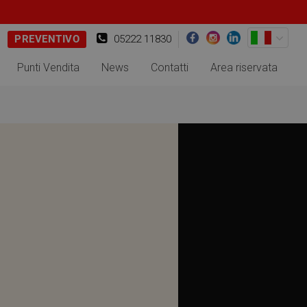
PREVENTIVO
05222 11830
Punti Vendita
News
Contatti
Area riservata