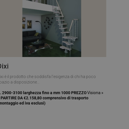
vizio Cookie-
 di consenso sui
 il banner dei cookie
amente.
morizzare le scelte
a loro interazione
 del visitatore
ni sulla privacy,
no onorate nelle
ixi
Descrizione
ixi è il prodotto che soddisfa l'esigenza di chi ha poco
pazio a disposizione...
 mantenere lo stato
ornisce informazioni
. 2900-3100 larghezza fino a mm 1000 PREZZO
Visiona »
alsiasi pubblicità
 PARTIRE DA €2.158,80 comprensivo di trasporto
l servizio Google
visitare il sito
torare il
montaggio ed iva esclusi)
del sito. Non è
er consentire
 è di proprietà di
 di Google Analytics
tatore del sito web
è stato utilizzato in
e sessioni / visite
oogle Analytics,
i prodotti