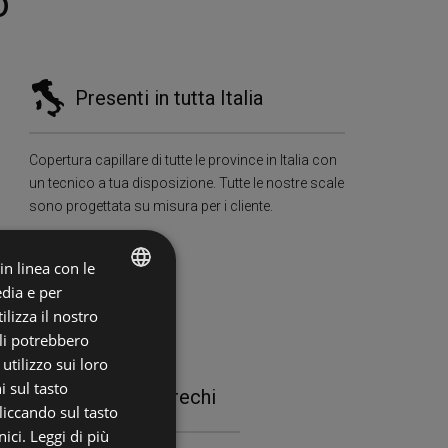
o
Presenti in tutta Italia
Copertura capillare di tutte le province in Italia con
un tecnico a tua disposizione. Tutte le nostre scale
sono progettata su misura per i cliente.
 in linea con le
edia e per
ITALIAN
lizza il nostro
ali potrebbero
ENGLISH
tilizzo sui loro
i sul tasto
tenibilità e Zero Sprechi
liccando sul tasto
ici.
Leggi di più