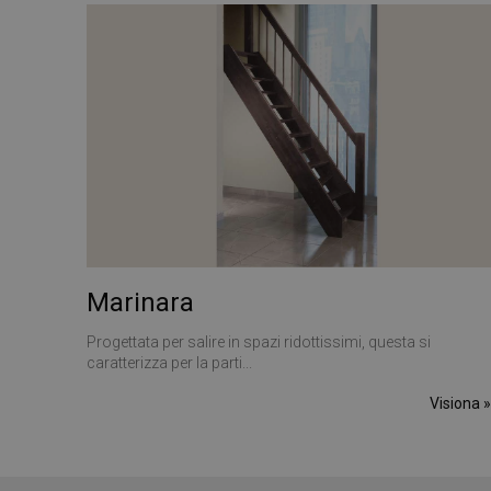
YSC
__utmt
ANONCHK
_gid
VISITOR_INFO1_LIV
_clck
SRM_B
_ga
Marinara
SM
Progettata per salire in spazi ridottissimi, questa si
MUID
caratterizza per la parti...
__utmz
Visiona 
MR