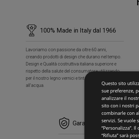
100% Made in Italy dal 1966
Lavoriamo con passione da oltre 60 anni,
creando prodotti di design che durano nel tempo.
Design e Qualità costruttiva italiana superiore e
rispetto della salute del consumatore utilizzando
per il nostro legno vernici e tinte ecologiche
Questo sito utilizz
all'acqua.
sue preferenze, pe
analizzare il nost
sito con i nostri 
combinarle con al
servizi. Se vuole 
Garanzie e Zero Pensier
“Personalizza”. Il
“Rifiuta” sarà pos