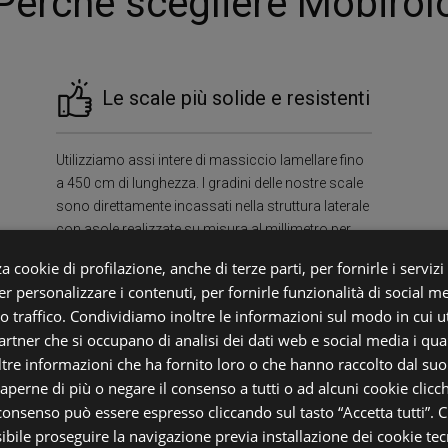
Perchè scegliere Mobirol
Le scale più solide e resistenti
Utilizziamo assi intere di massiccio lamellare fino
a 450 cm di lunghezza. I gradini delle nostre scale
sono direttamente incassati nella struttura laterale
con asole realizzate su misura al millimetro per
ogni singolo gradino. Anche Grazie a questo, le
a cookie di profilazione, anche di terze parti, per fornirle i servizi
nostre scale hanno una PORTATA DI ALMENO 400
r personalizzare i contenuti, per fornirle funzionalità di social m
kg/mq Garantendo solidità e robustezza uniche
ro traffico. Condividiamo inoltre le informazioni sul modo in cui uti
nel settore.
partner che si occupano di analisi dei dati web e social media i qu
tre informazioni che ha fornito loro o che hanno raccolto dal suo u
saperne di più o negare il consenso a tutti o ad alcuni cookie clicch
i
Sos
 consenso può essere espresso cliccando sul tasto “Accetta tutti”. C
sibile proseguire la navigazione previa installazione dei cookie tecn