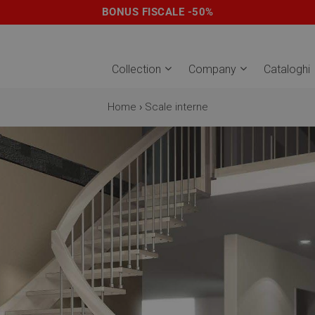
BONUS FISCALE -50%
Collection
Company
Cataloghi
Home
›
Scale interne