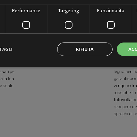
ogni singolo gradino. Anche Grazie a questo, le
nostre scale hanno una PORTATA DI ALMENO 400
Performance
Targeting
Funzionalità
kg/mq Garantendo solidità e robustezza uniche
nel settore.
i
Sos
TAGLI
RIFIUTA
ACC
 di
Attenzione a
ssari per
legno certi
à la tua
garantiscon
ttamente necessari
Performance
Targeting
Funzionalità
Non classif
e scale
vengono trat
 necessari consentono le funzionalità principali del sito web come l'accesso dell'utente 
tossiche. Il
 web non può essere utilizzato correttamente senza i cookie strettamente necessari.
fotovoltaico
Provider / Dominio
Scadenza
Descrizione
recupero deg
Sessione
Cookie generato da applicazioni basat
sprechi di p
PHP.net
PHP. Si tratta di un identificatore gene
www.mobirolo.com
mantenere le variabili di sessione ut
un numero generato in modo casuale, 
viene utilizzato può essere specifico p
buon esempio è mantenere uno stato 