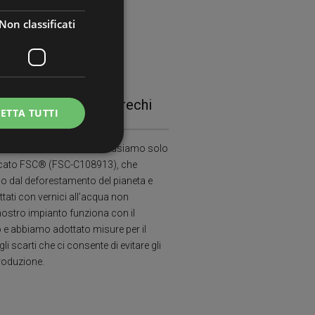
Non classificati
tenibilità e Zero Sprechi
ETTA TUTTI
ll’ambiente ed alla salute: usiamo solo
ficato FSC® (FSC-C108913), che
o dal deforestamento del pianeta e
icati
tati con vernici all’acqua non
e la gestione
 nostro impianto funziona con il
 e abbiamo adottato misure per il
li scarti che ci consente di evitare gli
e sul linguaggio
roduzione.
rico utilizzato per
ente. Normalmente è
il modo in cui
er il sito, ma un
di accesso per un