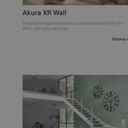
Akura XR Wall
YSC
__utmt
Eleganza e leggerezza estetica caratterizzano AKURA XR
ANONCHK
WALL che ha la particolar...
_gid
Visiona 
VISITOR_INFO1_LIV
_clck
SRM_B
_ga
SM
MUID
__utmz
MR