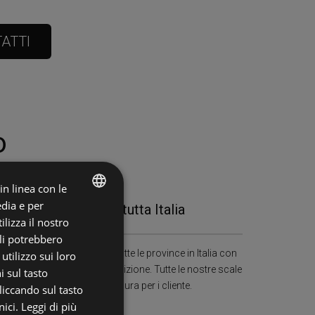
ATTI
o
 in linea con le
edia e per
Presenti in tutta Italia
ITALIAN
lizza il nostro
ali potrebbero
ENGLISH
Copertura capillare di tutte le province in Italia con
tilizzo sui loro
un tecnico a tua disposizione. Tutte le nostre scale
i sul tasto
sono progettata su misura per i cliente.
liccando sul tasto
ici.
Leggi di più