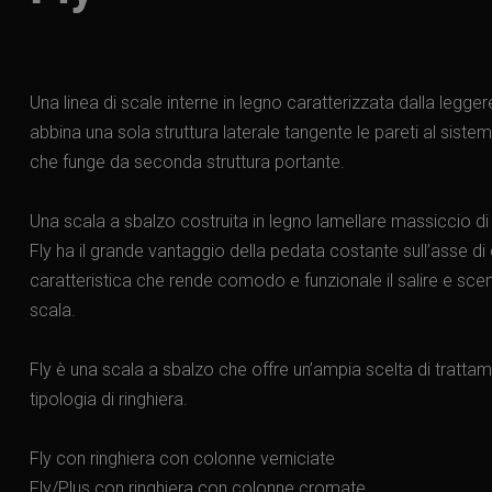
Una linea di scale interne in legno caratterizzata dalla legg
abbina una sola struttura laterale tangente le pareti al sistem
che funge da seconda struttura portante.
Una scala a sbalzo costruita in legno lamellare massiccio di
Fly ha il grande vantaggio della pedata costante sull’asse 
caratteristica che rende comodo e funzionale il salire e sce
scala.
Fly è una scala a sbalzo che offre un’ampia scelta di trattame
tipologia di ringhiera.
Fly con ringhiera con colonne verniciate
Fly/Plus con ringhiera con colonne cromate