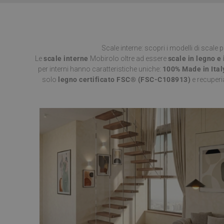
CookieScriptConse
Scale interne: scopri i modelli di scale p
VISITOR_PRIVACY_
Le
scale interne
Mobirolo oltre ad essere
scale in legno
e 
per interni hanno caratteristiche uniche:
100% Made in Ital
solo
legno certificato FSC® (FSC-C108913)
e recuperi
Nome
Nome
__Secure-ROLLOU
Nome
__Secure-YNID
_ga_Z55GDM9951
_gcl_au
__utmc
test_cookie
_fbp