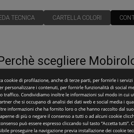
EDA TECNICA
CARTELLA COLORI
CONT
Perchè scegliere Mobirol
a cookie di profilazione, anche di terze parti, per fornirle i servizi
r personalizzare i contenuti, per fornirle funzionalità di social m
Le scale più solide e resistenti
ro traffico. Condividiamo inoltre le informazioni sul modo in cui uti
partner che si occupano di analisi dei dati web e social media i qu
Utilizziamo assi intere di massiccio lamellare fino
tre informazioni che ha fornito loro o che hanno raccolto dal suo u
a 450 cm di lunghezza. I gradini delle nostre scale
saperne di più o negare il consenso a tutti o ad alcuni cookie clicch
sono direttamente incassati nella struttura laterale
 consenso può essere espresso cliccando sul tasto “Accetta tutti”. C
con asole realizzate su misura al millimetro per
sibile proseguire la navigazione previa installazione dei cookie tecn