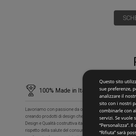
SCH
Questo sito utilizz
sue preferenze, pe
100% Made in Italy dal 1966
analizzare il nost
sito con i nostri 
Lavoriamo con passione da oltre 60 anni,
combinarle con al
creando prodotti di design che durano nel tempo.
servizi. Se vuole 
Design e Qualità costruttiva italiana superiore e
“Personalizza”. Il
rispetto della salute del consumatore utilizzando
“Rifiuta” sarà pos