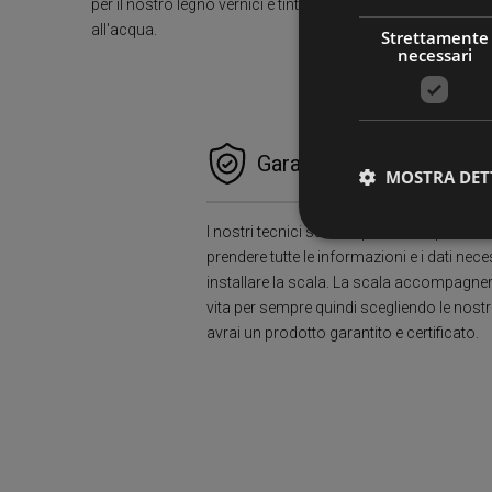
per il nostro legno vernici e tinte ecologiche
all'acqua.
Strettamente
necessari
Garanzie e Zero Pensier
MOSTRA DET
I nostri tecnici sul campo si occuperanno
prendere tutte le informazioni e i dati nece
installare la scala. La scala accompagner
Stre
vita per sempre quindi scegliendo le nostr
I cookie strettamente
avrai un prodotto garantito e certificato.
dell'account. Il sito
Nome
PHPSESSID