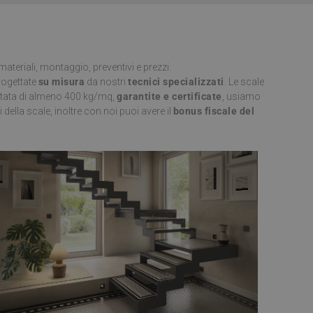
vizio Cookie-
 di consenso sui
 il banner dei cookie
amente.
 materiali, montaggio, preventivi e prezzi.
morizzare le scelte
ogettate
su misura
da nostri
tecnici specializzati
. Le scale
a loro interazione
 del visitatore
tata di almeno 400 kg/mq,
garantite e certificate
, usiamo
ni sulla privacy,
 della scale, inoltre con noi puoi avere il
bonus fiscale del
no onorate nelle
Descrizione
 mantenere lo stato
ornisce informazioni
alsiasi pubblicità
l servizio Google
visitare il sito
torare il
del sito. Non è
er consentire
 è di proprietà di
 di Google Analytics
tatore del sito web
è stato utilizzato in
e sessioni / visite
oogle Analytics,
i prodotti