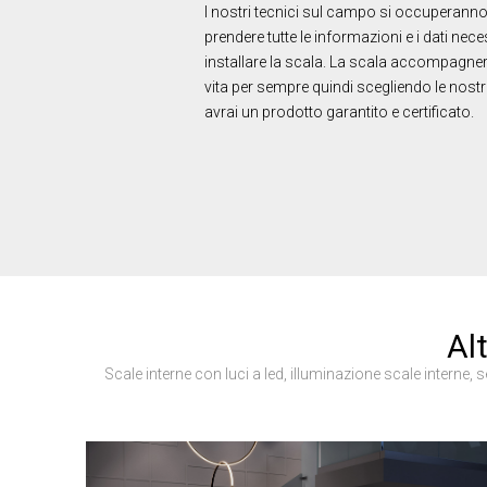
I nostri tecnici sul campo si occuperanno
Strettamente
prendere tutte le informazioni e i dati nece
necessari
installare la scala. La scala accompagner
vita per sempre quindi scegliendo le nostr
avrai un prodotto garantito e certificato.
MOSTRA DET
Stre
I cookie strettamente
Alt
dell'account. Il sito
Nome
Scale interne con luci a led, illuminazione scale interne,
PHPSESSID