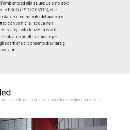
ll’ambiente ed alla salute: usiamo solo
Non classificati
ficato FSC® (FSC-C108913), che
o dal deforestamento del pianeta e
tati con vernici all’acqua non
 nostro impianto funziona con il
 e abbiamo adottato misure per il
li scarti che ci consente di evitare gli
roduzione.
icati
e la gestione
 led
na le scale per interni con luci a led scegliendo i modelli
e sul linguaggio
rico utilizzato per
ente. Normalmente è
il modo in cui
er il sito, ma un
di accesso per un