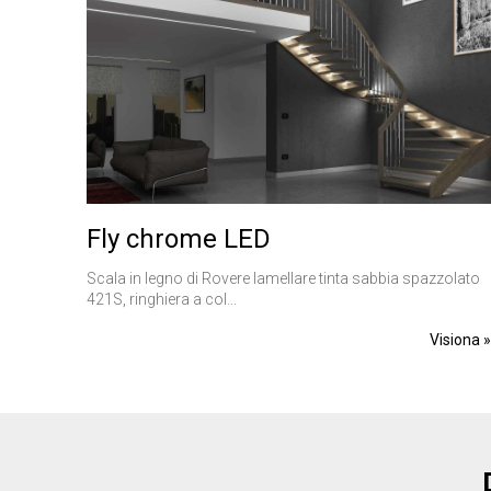
YSC
__utmt
ANONCHK
_gid
VISITOR_INFO1_LIV
_clck
Fly chrome LED
SRM_B
_ga
Scala in legno di Rovere lamellare tinta sabbia spazzolato
421S, ringhiera a col...
SM
Visiona 
MUID
__utmz
MR