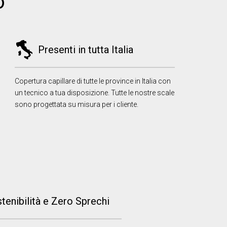
o
Presenti in tutta Italia
Copertura capillare di tutte le province in Italia con
un tecnico a tua disposizione. Tutte le nostre scale
sono progettata su misura per i cliente.
ITALIAN
ENGLISH
tenibilità e Zero Sprechi