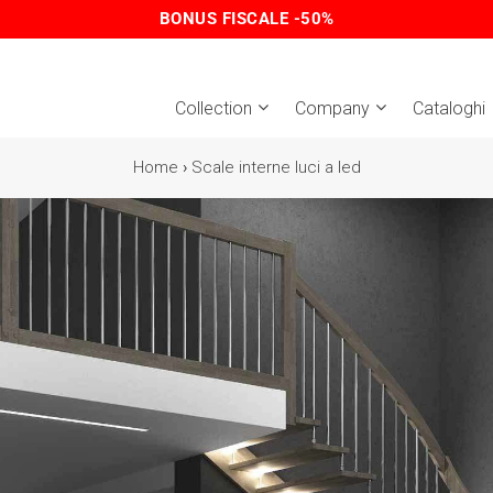
BONUS FISCALE -50%
Collection
Company
Cataloghi
Home
›
Scale interne luci a led