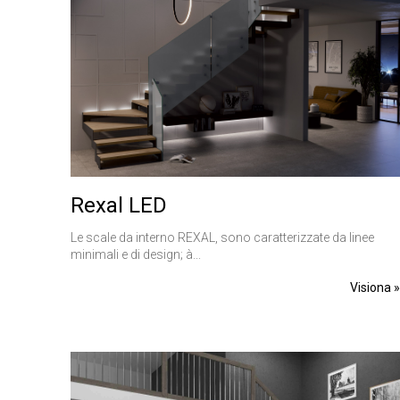
CookieScriptConse
VISITOR_PRIVACY_
Rexal LED
Nome
Nome
Le scale da interno REXAL, sono caratterizzate da linee
__Secure-ROLLOU
Nome
minimali e di design; à...
__Secure-YNID
_ga_Z55GDM9951
_gcl_au
Visiona 
__utmc
test_cookie
_fbp