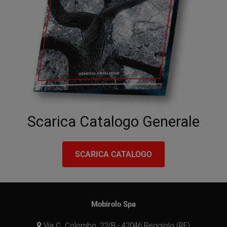
__utmb
29 minuti
Questo è uno de
Google LLC
59
quattro cookie
.mobirolo.com
secondi
principali
impostati dal
servizio Google
Analytics che
consente ai
proprietari di siti
web di
monitorare il
comportamento
dei visitatori e
misurare le
prestazioni del
sito. Questo
cookie determin
Scarica Catalogo Generale
nuove sessioni e
visite e scade
dopo 30 minuti.
Il cookie viene
aggiornato ogni
SCARICA CATALOGO
volta che i dati
vengono inviati 
Google Analytics
Qualsiasi attività
di un utente
entro la durata d
30 minuti
Mobirolo Spa
conterà come
una singola
visita, anche se
Via C. Colombo, 22/B - 42046 Reggiolo (RE)