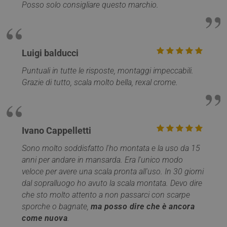
consente ai
Posso solo consigliare questo marchio.
è ampi
Corporation
proprietari di siti
utilizza
.clarity.ms
Web di
Micros
monitorare il
identifi
comportamento
utente
dei visitatori
univoc
misurando le
essere
prestazioni del
Luigi balducci
impost
sito. Questo
script 
cookie identifica
incorpor
Puntuali in tutte le risposte, montaggi impeccabili.
la sorgente di
ritiene
traffico verso il
Grazie di tutto, scala molto bella, rexal crome.
ampiam
sito, così Google
che si
Analytics può
sincroni
dire ai proprietar
molti d
del sito da dove
Microso
provengono i
diversi,
visitatori quand
consent
arrivano sul sito.
Ivano Cappelletti
monito
Il cookie ha una
degli ut
durata di 6 mesi
Sono molto soddisfatto l'ho montata e la uso da 15
e viene
MR
1
Si tratt
Microsoft
aggiornato ogni
anni per andare in mansarda. Era l'unico modo
settimana
cookie 
Corporation
volta che i dati
parte d
.c.clarity.ms
veloce per avere una scala pronta all'uso. In 30 giorni
vengono inviati 
Micros
Google Analytics
che uti
dal sopralluogo ho avuto la scala montata. Devo dire
per mis
__utma
1 anno 1
Questo è uno de
Google LLC
che sto molto attento a non passarci con scarpe
l'utilizz
mese
quattro cookie
.mobirolo.com
sito We
sporche o bagnate,
ma posso dire che è ancora
principali
analisi 
impostati dal
come nuova
.
servizio Google
IDE
1 anno
Questo
Google LLC