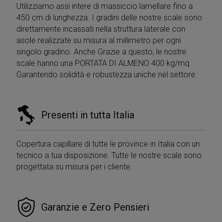
Utilizziamo assi intere di massiccio lamellare fino a
450 cm di lunghezza. I gradini delle nostre scale sono
direttamente incassati nella struttura laterale con
asole realizzate su misura al millimetro per ogni
singolo gradino. Anche Grazie a questo, le nostre
VISITOR_PRIVACY_METADATA
5 mesi 4
YouTube
scale hanno una PORTATA DI ALMENO 400 kg/mq
settimane
.youtube.com
Garantendo solidità e robustezza uniche nel settore.
Presenti in tutta Italia
Copertura capillare di tutte le province in Italia con un
tecnico a tua disposizione. Tutte le nostre scale sono
progettata su misura per i cliente.
Garanzie e Zero Pensieri