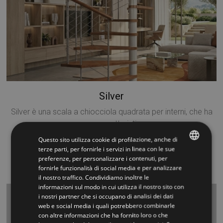
Silver
Silver è una scala a chiocciola quadrata per interni, che ha
come caratteristic...
Questo sito utilizza cookie di profilazione, anche di
H 2730-3030 PREZZO A PARTIRE DA €3.390,00 comprensivo di
terze parti, per fornirle i servizi in linea con le sue
trasporto (montaggio ed iva esclusi)
preferenze, per personalizzare i contenuti, per
ITALIAN
fornirle funzionalità di social media e per analizzare
VISIONA »
il nostro traffico. Condividiamo inoltre le
ENGLISH
informazioni sul modo in cui utilizza il nostro sito con
i nostri partner che si occupano di analisi dei dati
web e social media i quali potrebbero combinarle
con altre informazioni che ha fornito loro o che