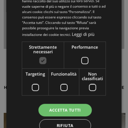
hanno raccolto dal suo utilizzo sui loro servizi. Se
vuole saperne di più o negare il consenso a tutti o ad
alcuni cookie clicchi sul tasto “Personalizza”. Il
consenso può essere espresso cliccando sul tasto
“Accetta tutti”. Cliccando sul tasto “Rifiuta” sarà
possibile proseguire la navigazione previa
Leggi di più
installazione dei cookie tecnici.
Strettamente
Performance
necessari
Diable Glass
La scala a chiocciola Diable Glass, con le sue forme
peculiari si pone come un p...
Targeting
Funzionalità
Non
classificati
H. 2900-3100 larghezza fino a mm 1000-1600 PREZZO A PARTIRE
DA €11.017,00 comprensivo di trasporto (montaggio ed iva
esclusi)
VISIONA »
ACCETTA TUTTI
RIFIUTA