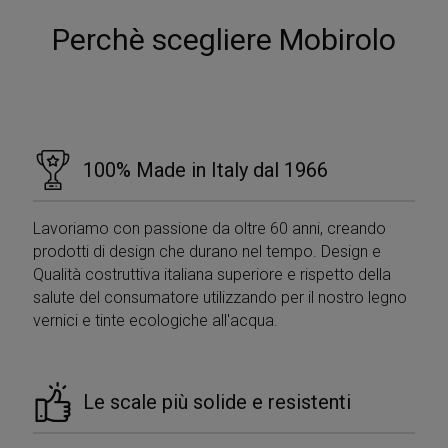
Perchè scegliere Mobirolo
Google
Privacy Policy
100% Made in Italy dal 1966
Lavoriamo con passione da oltre 60 anni, creando
prodotti di design che durano nel tempo. Design e
Qualità costruttiva italiana superiore e rispetto della
salute del consumatore utilizzando per il nostro legno
CookieScriptConsent
5 mesi 4
CookieScript
settimane
www.mobirolo.com
vernici e tinte ecologiche all'acqua.
Le scale più solide e resistenti