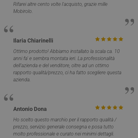
ritiene
Rifarei altre cento volte l'acquisto, grazie mille
servizio di analis
ampiam
più
che si
Mobirolo.
comunemente
sincroni
utilizzato da
molti d
Google. Questo
Microso
cookie viene
diversi,
utilizzato per
consent
distinguere
monito
utenti unici
Ilaria Chiarinelli
degli ut
assegnando un
numero generat
MR
1
Si tratt
Microsoft
Ottimo prodotto! Abbiamo installato la scala ca. 10
in modo casuale
settimana
cookie 
Corporation
come
anni fa' e sembra montata ieri. La professionalità
parte d
.c.bing.com
identificatore de
Micros
cliente. È incluso
dell’azienda e del venditore, oltre ad un ottimo
che uti
in ogni richiesta
per mis
rapporto qualità/prezzo, ci ha fatto scegliere questa
di pagina in un
l'utilizz
sito e utilizzato
azienda.
sito We
per calcolare i
analisi 
dati di visitatori,
sessioni e
_gat_gtag_UA_17372890_1
.mobirolo.com
59
Questo
campagne per i
secondi
fa parte
rapporti di
Google
analisi dei siti.
Analyti
Antonio Dona
viene ut
__utmz
5 mesi 4
Questo è uno de
Google LLC
per limi
settimane
quattro cookie
.mobirolo.com
richiest
Ho scelto questo marchio per il rapporto qualità /
principali
(throttl
impostati dal
prezzo, servizio generale consegna e posa tutto
request 
servizio Google
molto professionale e curato nei minimi dettagli.
Analytics che
MUID
1 anno
Questo
Microsoft