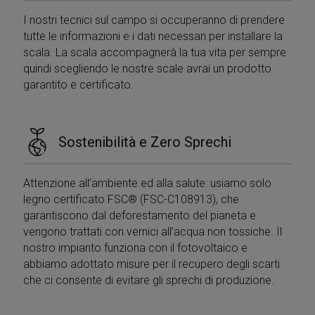
I nostri tecnici sul campo si occuperanno di prendere
tutte le informazioni e i dati necessari per installare la
scala. La scala accompagnerà la tua vita per sempre
Provider /
Nome
Scadenza
Descrizione
quindi scegliendo le nostre scale avrai un prodotto
Dominio
Provider /
garantito e certificato.
Nome
Scadenza
Descrizione
__Secure-
.youtube.com
5 mesi 4
Dominio
Provider /
Nome
Scadenza
Descriz
ROLLOUT_TOKEN
settimane
Dominio
_ga_Z55GDM9951
.mobirolo.com
1 anno 1
Questo cookie
__Secure-YNID
.youtube.com
5 mesi 4
mese
viene utilizzato
_gcl_au
2 mesi 4
Questo
Google LLC
settimane
da Google
settimane
è impos
.mobirolo.com
Sostenibilità e Zero Sprechi
Analytics per
Doublec
mantenere lo
fornisc
stato della
informa
sessione.
su com
Attenzione all’ambiente ed alla salute: usiamo solo
l'utente
__utmc
Sessione
Questo è uno de
Google LLC
utilizza 
legno certificato FSC® (FSC-C108913), che
quattro cookie
.mobirolo.com
Web e q
principali
garantiscono dal deforestamento del pianeta e
pubblic
impostati dal
l'utente
vengono trattati con vernici all’acqua non tossiche. Il
servizio Google
potrebb
Analytics che
visto p
nostro impianto funziona con il fotovoltaico e
consente ai
visitare 
abbiamo adottato misure per il recupero degli scarti
proprietari di siti
Web.
web di
che ci consente di evitare gli sprechi di produzione.
monitorare il
test_cookie
15 minuti
Questo
Google LLC
comportamento
è impos
.doubleclick.net
dei visitatori e
DoubleC
misurare le
(che è d