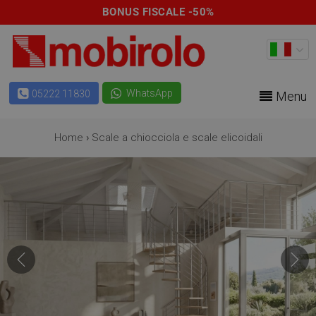
BONUS FISCALE -50%
WhatsApp
05222 11830
Menu
Home
›
Scale a chiocciola e scale elicoidali