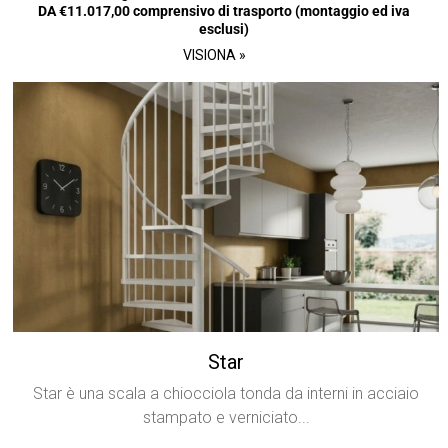
DA €11.017,00 comprensivo di trasporto (montaggio ed iva
esclusi)
VISIONA »
Star
Star è una scala a chiocciola tonda da interni in acciaio
stampato e verniciato...