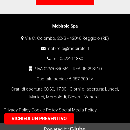
Mobirolo Spa
Via C. Colombo, 22/B - 42046 Reggiolo (RE)
mobirolo@mobirolo.it
Tel. 0522211830
P.IVA 02620340352 · REA RE-298410
Capitale sociale € 387.300 i.v.
Orari di apertura 08:30, 17:00 - Giorni di apertura: Lunedi,
Martedi, Mercoledi, Giovedi, Venerdi.
Privacy Policy
|
Cookie Policy
|
Social Media Policy
RICHIEDI UN PREVENTIVO
Globe
Powered by