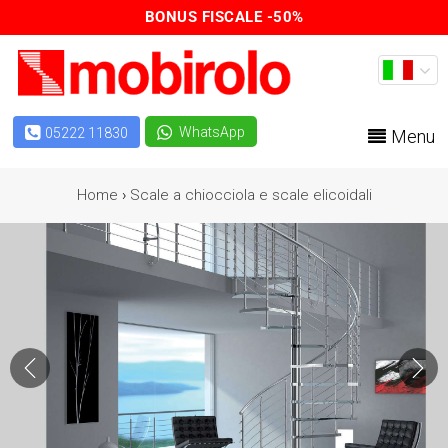
BONUS FISCALE -50%
WhatsApp
05222 11830
Menu
Home
›
Scale a chiocciola e scale elicoidali