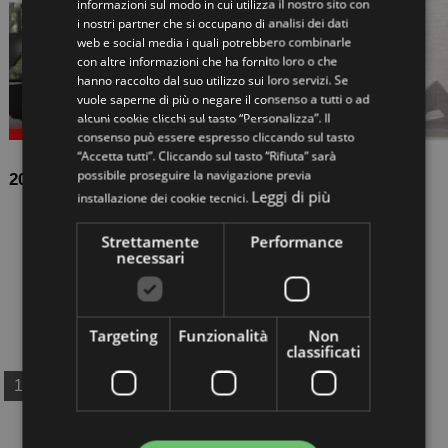
informazioni sul modo in cui utilizza il nostro sito con
i nostri partner che si occupano di analisi dei dati
web e social media i quali potrebbero combinarle
con altre informazioni che ha fornito loro o che
hanno raccolto dal suo utilizzo sui loro servizi. Se
vuole saperne di più o negare il consenso a tutti o ad
alcuni cookie clicchi sul tasto “Personalizza”. Il
consenso può essere espresso cliccando sul tasto
“Accetta tutti”. Cliccando sul tasto “Rifiuta” sarà
possibile proseguire la navigazione previa
2016-09-29
Leggi di più
installazione dei cookie tecnici.
Esperia Viscal: the right loft-stair for a furniture in
Scandinavian - Nordic Style
Strettamente
Performance
necessari
The right staircase for a furniture in Scandinavian -
Nordic Style Modern and innovative, sustainable, low-
cost, technological and of design, Scandinavian style
entered in our homes fro...
Targeting
Funzionalità
Non
classificati
1
2
3
4
5
6
7
8
9
10
11