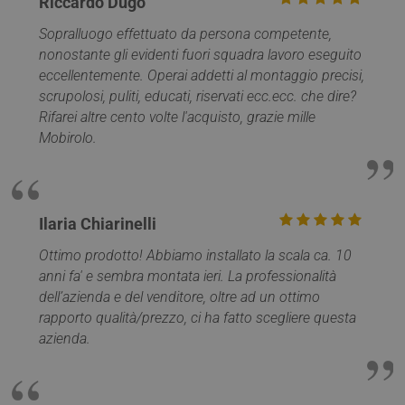
Riccardo Dugo
Sopralluogo effettuato da persona competente,
nonostante gli evidenti fuori squadra lavoro eseguito
eccellentemente. Operai addetti al montaggio precisi,
scrupolosi, puliti, educati, riservati ecc.ecc. che dire?
Rifarei altre cento volte l'acquisto, grazie mille
Mobirolo.
Google
Privacy Policy
Ilaria Chiarinelli
Ottimo prodotto! Abbiamo installato la scala ca. 10
anni fa' e sembra montata ieri. La professionalità
dell’azienda e del venditore, oltre ad un ottimo
rapporto qualità/prezzo, ci ha fatto scegliere questa
azienda.
CookieScriptConsent
5 mesi 4
CookieScript
settimane
www.mobirolo.com