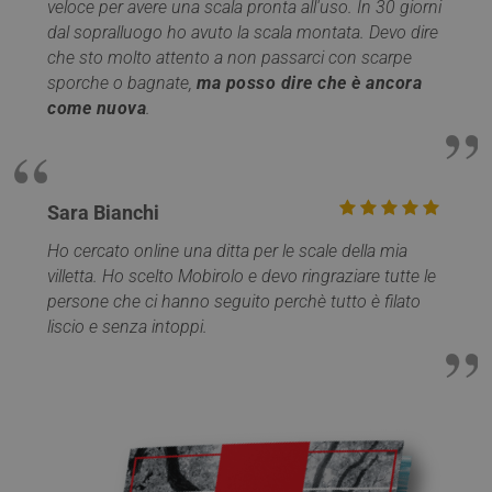
veloce per avere una scala pronta all'uso. In 30 giorni
dal sopralluogo ho avuto la scala montata. Devo dire
che sto molto attento a non passarci con scarpe
sporche o bagnate,
ma posso dire che è ancora
come nuova
.
Provider /
Nome
Scadenza
Descrizione
Dominio
Sara Bianchi
Provider /
Nome
Scadenza
Descrizione
__Secure-
.youtube.com
5 mesi 4
Dominio
Provider /
Nome
Scadenza
Descriz
ROLLOUT_TOKEN
settimane
Ho cercato online una ditta per le scale della mia
Dominio
_ga_Z55GDM9951
.mobirolo.com
1 anno 1
Questo cookie
villetta. Ho scelto Mobirolo e devo ringraziare tutte le
__Secure-YNID
.youtube.com
5 mesi 4
mese
viene utilizzato
_gcl_au
2 mesi 4
Questo
Google LLC
settimane
da Google
settimane
è impos
.mobirolo.com
persone che ci hanno seguito perchè tutto è filato
Analytics per
Doublec
liscio e senza intoppi.
mantenere lo
fornisc
stato della
informa
sessione.
su com
l'utente
__utmc
Sessione
Questo è uno de
Google LLC
utilizza 
quattro cookie
.mobirolo.com
Web e q
principali
pubblic
impostati dal
l'utente
servizio Google
potrebb
Analytics che
visto p
consente ai
visitare 