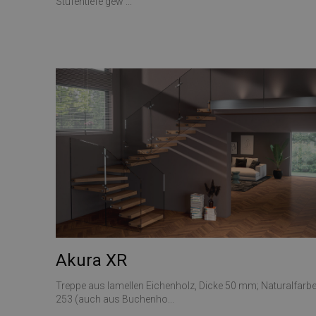
Stufentiefe gew ...
CookieScriptConse
VISITOR_PRIVACY_
Nome
Nome
__Secure-ROLLOU
Nome
__Secure-YNID
_ga_Z55GDM9951
_gcl_au
__utmc
Akura XR
test_cookie
Treppe aus lamellen Eichenholz, Dicke 50 mm; Naturalfarb
253 (auch aus Buchenho...
_fbp