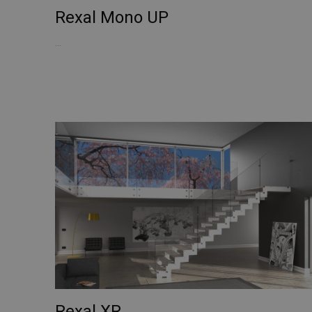
Rexal Mono UP
...
Rexal XR