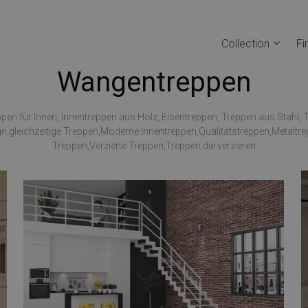
Collection
Fi
Wangentreppen
pen für Innen, Innentreppen aus Holz, Eisentreppen, Treppen aus Stahl, 
n,gleichzeitige Treppen,Moderne Innentreppen,Qualitätstreppen,Metaltr
Treppen,Verzierte Treppen,Treppen,die verzieren