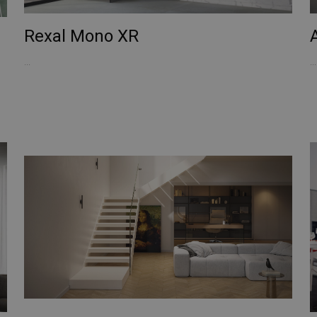
Rexal Mono XR
...
...