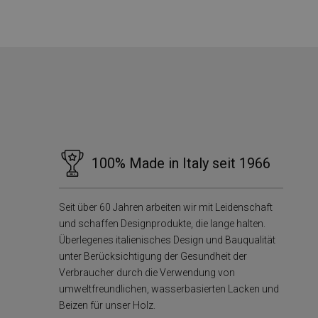
YSC
__utmt
ANONCHK
_gid
VISITOR_INFO1_LIV
_clck
100% Made in Italy seit 1966
SRM_B
_ga
SM
Seit über 60 Jahren arbeiten wir mit Leidenschaft
und schaffen Designprodukte, die lange halten.
MUID
Überlegenes italienisches Design und Bauqualität
__utmz
unter Berücksichtigung der Gesundheit der
Verbraucher durch die Verwendung von
umweltfreundlichen, wasserbasierten Lacken und
MR
Beizen für unser Holz.