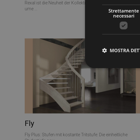
Rexal ist die Neuheit der Kollektion Mobirolo, eine Treppe f r
ume ...
Strettamente
necessari
MOSTRA DET
Stre
I cookie strettamente
dell'account. Il sito
Nome
PHPSESSID
Fly
Fly Plus: Stufen mit kostante Tritstufe: Die einheitliche