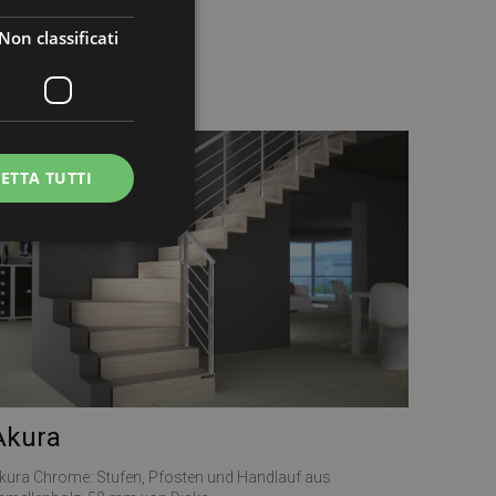
Non classificati
ETTA TUTTI
icati
e la gestione
e sul linguaggio
rico utilizzato per
Akura
ente. Normalmente è
il modo in cui
er il sito, ma un
kura Chrome: Stufen, Pfosten und Handlauf aus
di accesso per un