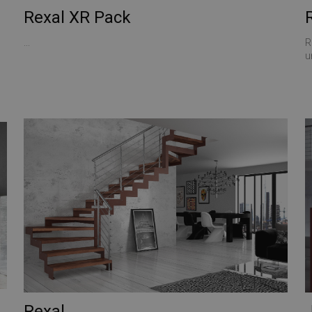
Rexal XR Pack
...
R
u
Rexal