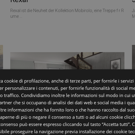
Rexal ist die Neuheit der Kollektion Mobirolo, eine Treppe f r R
J
ume ...
M
a cookie di profilazione, anche di terze parti, per fornirle i servizi
r personalizzare i contenuti, per fornirle funzionalità di social m
ro traffico. Condividiamo inoltre le informazioni sul modo in cui uti
partner che si occupano di analisi dei dati web e social media i qu
tre informazioni che ha fornito loro o che hanno raccolto dal suo u
saperne di più o negare il consenso a tutti o ad alcuni cookie clicch
 consenso può essere espresso cliccando sul tasto “Accetta tutti”. C
Mantis
sibile proseguire la navigazione previa installazione dei cookie tecn