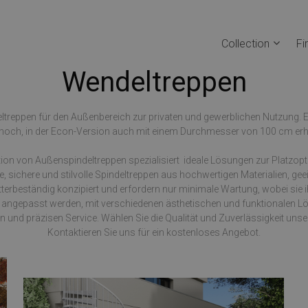
Collection
Fi
Wendeltreppen
ltreppen für den Außenbereich zur privaten und gewerblichen Nutzung. Ei
hoch, in der Econ-Version auch mit einem Durchmesser von 100 cm erhä
ation von Außenspindeltreppen spezialisiert  ideale Lösungen zur Platzo
ge, sichere und stilvolle Spindeltreppen aus hochwertigen Materialien, gee
erbeständig konzipiert und erfordern nur minimale Wartung, wobei sie 
en angepasst werden, mit verschiedenen ästhetischen und funktionalen L
len und präzisen Service. Wählen Sie die Qualität und Zuverlässigkeit un
Kontaktieren Sie uns für ein kostenloses Angebot.