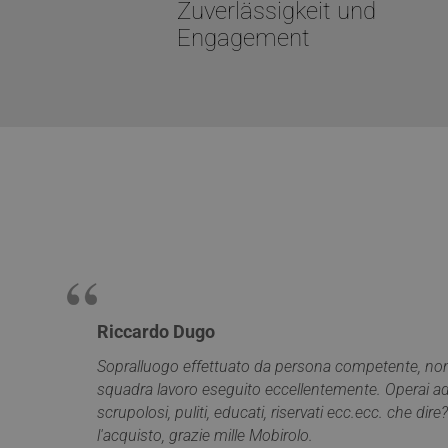
Zuverlässigkeit und
I cookie strettamente
dell'account. Il sito
Engagement
Nome
PHPSESSID
CookieScriptConse
VISITOR_PRIVACY_
Riccardo Dugo
Sopralluogo effettuato da persona competente, nono
squadra lavoro eseguito eccellentemente. Operai add
Nome
scrupolosi, puliti, educati, riservati ecc.ecc. che dire?
Nome
__Secure-ROLLOU
l'acquisto, grazie mille Mobirolo.
Nome