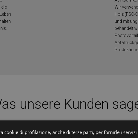
e
Achtsamkeit
 die
Wir verwend
 Leben
Holz (FSC-C
halten
und mit ung
bnis.
behandelt wi
Photovoltai
Abfallrück
Produktion
as unsere Kunden sag
a cookie di profilazione, anche di terze parti, per fornirle i servizi