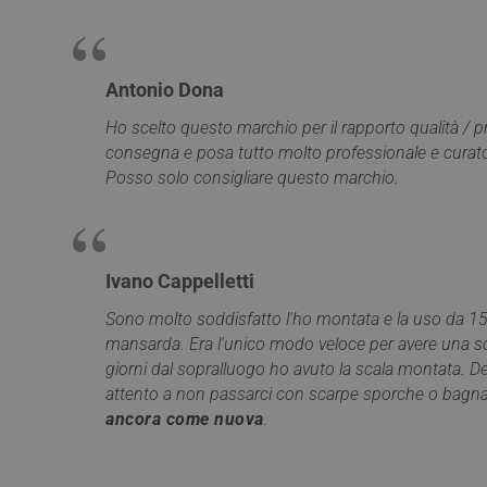
__Secure-YNID
_ga_Z55GDM9951
_gcl_au
__utmc
Antonio Dona
test_cookie
Ho scelto questo marchio per il rapporto qualità / p
consegna e posa tutto molto professionale e curato 
_fbp
Posso solo consigliare questo marchio.
YSC
__utmt
Ivano Cappelletti
ANONCHK
Sono molto soddisfatto l'ho montata e la uso da 15
_gid
mansarda. Era l'unico modo veloce per avere una sca
VISITOR_INFO1_LIV
giorni dal sopralluogo ho avuto la scala montata. D
_clck
attento a non passarci con scarpe sporche o bagn
ancora come nuova
.
SRM_B
_ga
SM