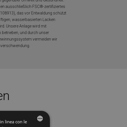
 gegenüber Umwelt und Gesundheit:
en ausschließlich FSC®-zertifiziertes
108913), das vor Entwaldung schützt
iftigen, wasserbasierten Lacken
rd. Unsere Anlage wird mit
k betrieben, und durch unser
gewinnungssystem vermeiden wir
sverschwendung.
en
 in linea con le