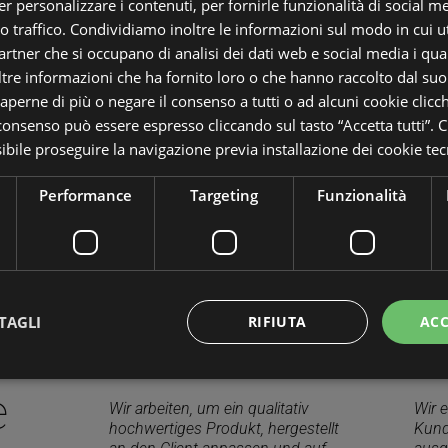
r personalizzare i contenuti, per fornirle funzionalità di social m
ro traffico. Condividiamo inoltre le informazioni sul modo in cui uti
partner che si occupano di analisi dei dati web e social media i qu
tre informazioni che ha fornito loro o che hanno raccolto dal suo u
saperne di più o negare il consenso a tutti o ad alcuni cookie clicch
 consenso può essere espresso cliccando sul tasto “Accetta tutti”. C
sibile proseguire la navigazione previa installazione dei cookie tecn
Performance
Targeting
Funzionalità
TAGLI
RIFIUTA
ACC
e
Wir arbeiten, um ein qualitativ
Wir 
ttamente necessari
Performance
Targeting
Funzionalità
Non classif
hochwertiges Produkt, hergestellt
Kund