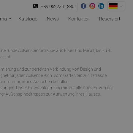
+39 05222 11830
rma
Kataloge
News
Kontakten
Reserviert
ne runde Außenspindeltreppe aus Eisen und Metall, bis zu 4
ltlich.
ptimierung und zur perfekten Verbindung von Design und
ignet für jeden Außenbereich  vom Garten bis zur Terrasse.
ihr ursprüngliches Aussehen behalten.
ösungen. Unser Expertenteam übernimmt alle Phasen  von der
serer Außenspindeltreppen zur Aufwertung Ihres Hauses.