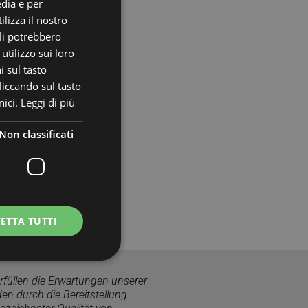
edia e per
ITALIAN
lizza il nostro
ali potrebbero
ENGLISH
tilizzo sui loro
i sul tasto
liccando sul tasto
ici.
Leggi di più
Non classificati
ETTA TUTTI
erfüllen die Erwartungen unserer
icati
en durch die Bereitstellung