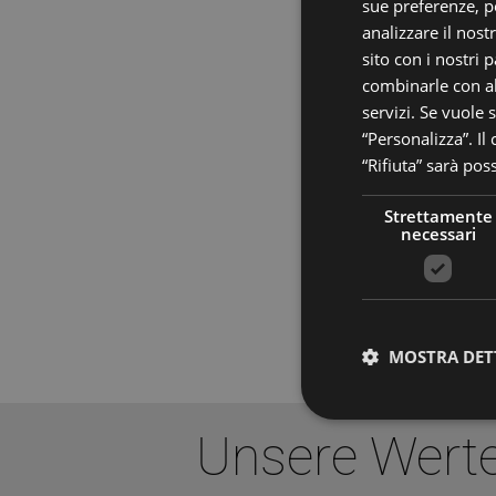
sue preferenze, pe
analizzare il nost
sito con i nostri 
combinarle con al
servizi. Se vuole 
“Personalizza”. Il
“Rifiuta” sarà pos
Strettamente
necessari
MOSTRA DET
Unsere Wert
Stre