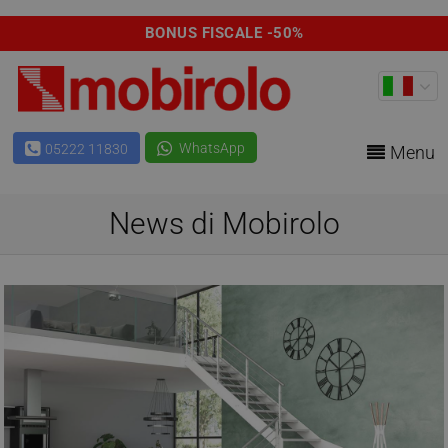
BONUS FISCALE -50%
WhatsApp
05222 11830
Menu
News di Mobirolo