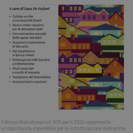
Il Bonus Ristrutturazioni 50% per il 2026 rappresenta
un'opportunità imperdibile per la ristrutturazione delle prima