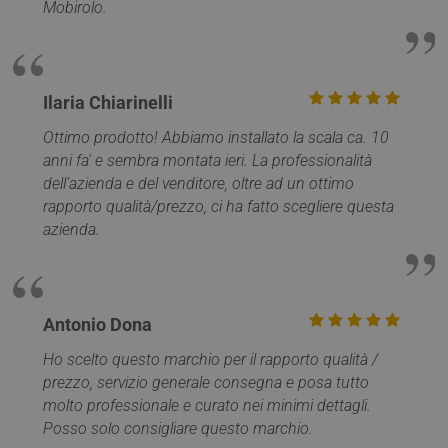
Mobirolo.
Ilaria Chiarinelli
Google
Ottimo prodotto! Abbiamo installato la scala ca. 10
Privacy Policy
anni fa' e sembra montata ieri. La professionalità
dell’azienda e del venditore, oltre ad un ottimo
rapporto qualità/prezzo, ci ha fatto scegliere questa
azienda.
CookieScriptConsent
5 mesi 4
CookieScript
settimane
www.mobirolo.com
Antonio Dona
Ho scelto questo marchio per il rapporto qualità /
prezzo, servizio generale consegna e posa tutto
molto professionale e curato nei minimi dettagli.
Posso solo consigliare questo marchio.