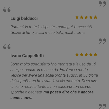
Luigi balducci
VISITOR_PRIVACY_METADATA
5 mesi 4
YouTube
Puntuali in tutte le risposte, montaggi impeccabili.
settimane
.youtube.com
Grazie di tutto, scala molto bella, rexal crome.
Ivano Cappelletti
Sono molto soddisfatto l'ho montata e la uso da 15
anni per andare in mansarda. Era l'unico modo
veloce per avere una scala pronta all'uso. In 30 giorni
dal sopralluogo ho avuto la scala montata. Devo dire
che sto molto attento a non passarci con scarpe
sporche o bagnate,
ma posso dire che è ancora
come nuova
.