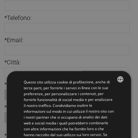
*Telefono:
*Email:
*Città:
Questo sito utilizza cookie di profilazione, anche di
*Provincia:
terze parti, per fornirle i servizi in linea con le sue
preferenze, per personalizzare i contenuti, per
ITALIAN
fornirle funzionalità di social media e per analizzare
il nostro traffico. Condividiamo inoltre le
ENGLISH
*Richiesta da parte di:
informazioni sul modo in cui utilizza il nostro sito con
i nostri partner che si occupano di analisi dei dati
web e social media i quali potrebbero combinarle
con altre informazioni che ha fornito loro o che
hanno raccolto dal suo utilizzo sui loro servizi. Se
*Richiesta: