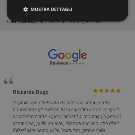
dal 1966
MOSTRA DETTAGLI
Scale interne moderne
,
scala a chiocciola
,
scale a sbalzo
,
ringhiera
scala
,
scale elicoidali
,
scale retrattili
e scale per esterni.
Strettamente necessari
Performance
Targeting
Funzionalità
Non classificati
I cookie strettamente necessari consentono le
funzionalità principali del sito web come l'accesso
dell'utente e la gestione dell'account. Il sito web non
può essere utilizzato correttamente senza i cookie
strettamente necessari.
Nome
Provider / Dominio
Scadenza
PHPSESSID
Sessione
PHP.net
Riccardo Dugo
www.mobirolo.com
Sopralluogo effettuato da persona competente,
nonostante gli evidenti fuori squadra lavoro eseguito
eccellentemente. Operai addetti al montaggio precisi,
scrupolosi, puliti, educati, riservati ecc.ecc. che dire?
Rifarei altre cento volte l'acquisto, grazie mille