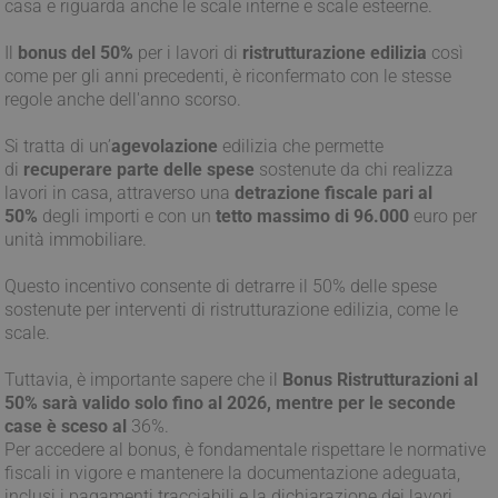
casa e riguarda anche le scale interne e scale esteerne.
Il
bonus del 50%
per i lavori di
ristrutturazione edilizia
così
come per gli anni precedenti, è riconfermato con le stesse
regole anche dell'anno scorso.
Si tratta di un’
agevolazione
edilizia che permette
di
recuperare parte delle spese
sostenute da chi realizza
lavori in casa, attraverso una
detrazione fiscale pari al
50%
degli importi e con un
tetto massimo di 96.000
euro per
unità immobiliare.
Questo incentivo consente di detrarre il 50% delle spese
sostenute per interventi di ristrutturazione edilizia, come le
scale.
Tuttavia, è importante sapere che il
Bonus Ristrutturazioni al
50% sarà valido solo fino al 2026, mentre per le seconde
case è sceso al
36%.
Per accedere al bonus, è fondamentale rispettare le normative
fiscali in vigore e mantenere la documentazione adeguata,
inclusi i pagamenti tracciabili e la dichiarazione dei lavori