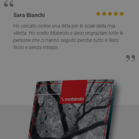
Sara Bianchi
Provider /
Nome
Scadenza
Descrizione
Ho cercato online una ditta per le scale della mia
Dominio
Provider /
villetta. Ho scelto Mobirolo e devo ringraziare tutte le
Nome
Scadenza
Descrizione
__Secure-
.youtube.com
5 mesi 4
Dominio
Provider /
Nome
Scadenza
Descriz
persone che ci hanno seguito perchè tutto è filato
ROLLOUT_TOKEN
settimane
Dominio
_ga_Z55GDM9951
.mobirolo.com
1 anno 1
Questo cookie
liscio e senza intoppi.
__Secure-YNID
.youtube.com
5 mesi 4
mese
viene utilizzato
_gcl_au
2 mesi 4
Questo
Google LLC
settimane
da Google
settimane
è impos
.mobirolo.com
Analytics per
Doublec
mantenere lo
fornisc
stato della
informa
sessione.
su com
l'utente
__utmc
Sessione
Questo è uno de
Google LLC
utilizza 
quattro cookie
.mobirolo.com
Web e q
principali
pubblic
impostati dal
l'utente
servizio Google
potrebb
Analytics che
visto p
consente ai
visitare 
proprietari di siti
Web.
web di
monitorare il
test_cookie
15 minuti
Questo
Google LLC
comportamento
è impos
.doubleclick.net
dei visitatori e
DoubleC
misurare le
(che è d
prestazioni del
proprie