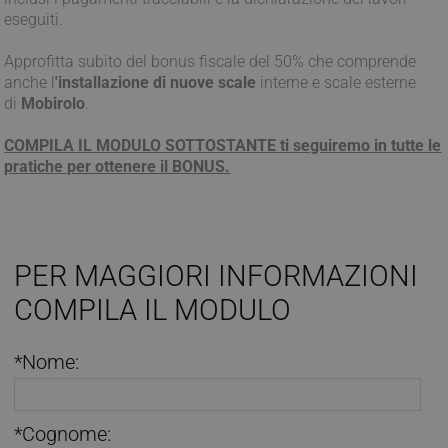
eseguiti.
Approfitta subito del bonus fiscale del 50% che comprende
anche l
'installazione di nuove scale
interne e scale esterne
di
Mobirolo
.
COMPILA IL MODULO SOTTOSTANTE ti seguiremo in tutte le
pratiche per ottenere il BONUS.
PER MAGGIORI INFORMAZIONI
COMPILA IL MODULO
*Nome:
*Cognome: