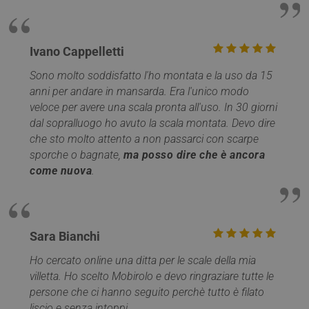
Google
Privacy Policy
Ivano Cappelletti
Sono molto soddisfatto l'ho montata e la uso da 15
anni per andare in mansarda. Era l'unico modo
veloce per avere una scala pronta all'uso. In 30 giorni
dal sopralluogo ho avuto la scala montata. Devo dire
che sto molto attento a non passarci con scarpe
CookieScriptConsent
5 mesi 4
CookieScript
sporche o bagnate,
ma posso dire che è ancora
settimane
www.mobirolo.com
come nuova
.
Sara Bianchi
Ho cercato online una ditta per le scale della mia
villetta. Ho scelto Mobirolo e devo ringraziare tutte le
persone che ci hanno seguito perchè tutto è filato
liscio e senza intoppi.