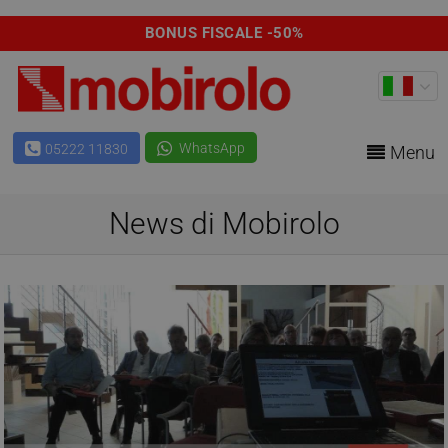
BONUS FISCALE -50%
WhatsApp
05222 11830
Menu
News di Mobirolo