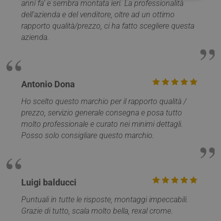
anni fa' e sembra montata ieri. La professionalità
dell’azienda e del venditore, oltre ad un ottimo
Strettamente necessari
Performance
rapporto qualità/prezzo, ci ha fatto scegliere questa
Targeting
Funzionalità
Non classificati
azienda.
I cookie strettamente necessari consentono le
funzionalità principali del sito web come l'accesso
dell'utente e la gestione dell'account. Il sito web non
può essere utilizzato correttamente senza i cookie
strettamente necessari.
Antonio Dona
Nome
Provider / Dominio
Scadenza
Ho scelto questo marchio per il rapporto qualità /
PHPSESSID
Sessione
PHP.net
prezzo, servizio generale consegna e posa tutto
www.mobirolo.com
molto professionale e curato nei minimi dettagli.
Posso solo consigliare questo marchio.
Luigi balducci
Puntuali in tutte le risposte, montaggi impeccabili.
Grazie di tutto, scala molto bella, rexal crome.