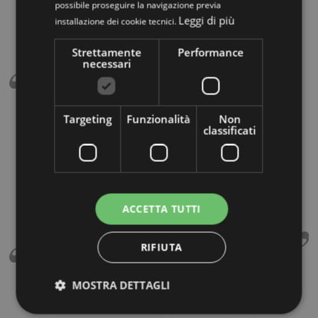
possibile proseguire la navigazione previa
Leggi di più
installazione dei cookie tecnici.
Strettamente
Performance
necessari
Riccardo Dugo
Targeting
Funzionalità
Non
classificati
Sopralluogo effettuato da persona competente,
nonostante gli evidenti fuori squadra lavoro eseguito
eccellentemente. Operai addetti al montaggio precisi,
scrupolosi, puliti, educati, riservati ecc.ecc. che dire?
Rifarei altre cento volte l'acquisto, grazie mille
ACCETTA TUTTI
Mobirolo.
RIFIUTA
Ilaria Chiarinelli
MOSTRA DETTAGLI
Ottimo prodotto! Abbiamo installato la scala ca. 10