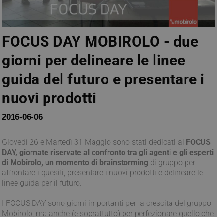
FOCUS DAY MOBIROLO - due
giorni per delineare le linee
guida del futuro e presentare i
nuovi prodotti
2016-06-06
Giovedì 26 e Martedì 31 Maggio sono stati dedicati al
FOCUS
DAY, giornate riservate al confronto tra gli agenti e gli esperti
di Mobirolo, un momento di brainstorming
di gruppo per
affrontare i quesiti, presentare i nuovi prodotti e delineare le
linee guida per il futuro.
I FOCUS DAY sono giorni importanti per la crescita del gruppo
Mobirolo, ma anche (e soprattutto) per perfezionare quello che