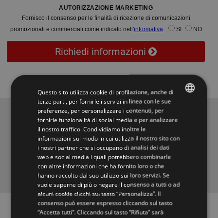
AUTORIZZAZIONE MARKETING
Fornisco il consenso per le finalità di ricezione di comunicazioni
promozionali e commerciali come indicato nell'
informativa
.
SI
NO
Richiedi informazioni
Questo sito utilizza cookie di profilazione, anche di
terze parti, per fornirle i servizi in linea con le sue
preferenze, per personalizzare i contenuti, per
Scale interne
ITALIAN
fornirle funzionalità di social media e per analizzare
il nostro traffico. Condividiamo inoltre le
ENGLISH
Scale a chiocciola e scale per interni
informazioni sul modo in cui utilizza il nostro sito con
dal 1966
i nostri partner che si occupano di analisi dei dati
web e social media i quali potrebbero combinarle
con altre informazioni che ha fornito loro o che
Scale interne moderne
,
scala a chiocciola
,
scale a sbalzo
,
ringhiera
hanno raccolto dal suo utilizzo sui loro servizi. Se
scala
,
scale elicoidali
,
scale retrattili
e scale per esterni.
vuole saperne di più o negare il consenso a tutti o ad
alcuni cookie clicchi sul tasto “Personalizza”. Il
consenso può essere espresso cliccando sul tasto
“Accetta tutti”. Cliccando sul tasto “Rifiuta” sarà