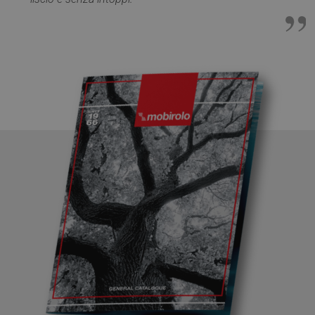
VISITOR_PRIVACY_METADATA
5 mesi 4
YouTube
settimane
.youtube.com
Provider /