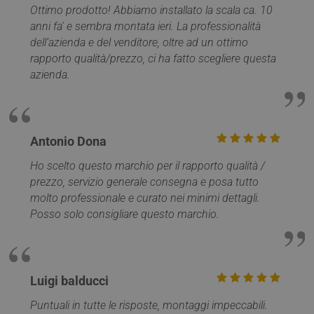
Ottimo prodotto! Abbiamo installato la scala ca. 10
PHPSESSID
Sessione
PHP.net
www.mobirolo.com
anni fa' e sembra montata ieri. La professionalità
dell’azienda e del venditore, oltre ad un ottimo
rapporto qualità/prezzo, ci ha fatto scegliere questa
azienda.
Antonio Dona
Ho scelto questo marchio per il rapporto qualità /
prezzo, servizio generale consegna e posa tutto
molto professionale e curato nei minimi dettagli.
Google
Posso solo consigliare questo marchio.
Privacy Policy
Luigi balducci
Puntuali in tutte le risposte, montaggi impeccabili.