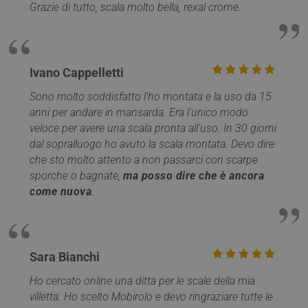
CookieScriptConsent
5 mesi 4
CookieScript
Grazie di tutto, scala molto bella, rexal crome.
settimane
www.mobirolo.com
Ivano Cappelletti
Sono molto soddisfatto l'ho montata e la uso da 15
anni per andare in mansarda. Era l'unico modo
veloce per avere una scala pronta all'uso. In 30 giorni
dal sopralluogo ho avuto la scala montata. Devo dire
che sto molto attento a non passarci con scarpe
sporche o bagnate,
ma posso dire che è ancora
VISITOR_PRIVACY_METADATA
5 mesi 4
YouTube
come nuova
.
settimane
.youtube.com
Sara Bianchi
Ho cercato online una ditta per le scale della mia
villetta. Ho scelto Mobirolo e devo ringraziare tutte le