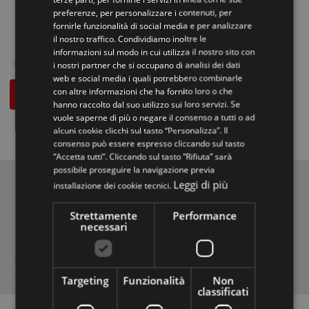
richieste come indicato nell'
informativa
.
preferenze, per personalizzare i contenuti, per
ITALIAN
fornirle funzionalità di social media e per analizzare
AUTORIZZAZIONE MARKETING
il nostro traffico. Condividiamo inoltre le
ENGLISH
Fornisco il consenso per le finalità di ricezione di comunicazioni
informazioni sul modo in cui utilizza il nostro sito con
promozionali e commerciali come indicato nell'
informativa
.
SI
NO
i nostri partner che si occupano di analisi dei dati
web e social media i quali potrebbero combinarle
con altre informazioni che ha fornito loro o che
Richiedi informazioni
hanno raccolto dal suo utilizzo sui loro servizi. Se
vuole saperne di più o negare il consenso a tutti o ad
alcuni cookie clicchi sul tasto “Personalizza”. Il
consenso può essere espresso cliccando sul tasto
“Accetta tutti”. Cliccando sul tasto “Rifiuta” sarà
possibile proseguire la navigazione previa
Scale interne
Leggi di più
installazione dei cookie tecnici.
Scale a chiocciola e scale per interni
Strettamente
Performance
necessari
dal 1966
Scale interne moderne
,
scala a chiocciola
,
scale a sbalzo
,
ringhiera
scala
,
scale elicoidali
,
scale retrattili
e scale per esterni.
Targeting
Funzionalità
Non
classificati