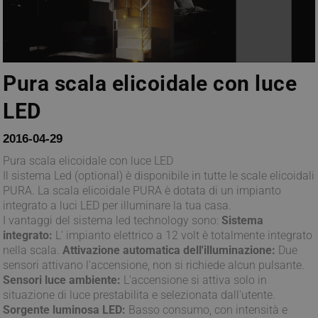
Pura scala elicoidale con luce
LED
2016-04-29
Pura scala elicoidale con luce LED
Il sistema Led (optional) è disponibile in tutte le scale elicoidali
PURA. La scala elicoidale PURA è dotata di un impianto
integrato a luci LED per illuminare la tua casa.
I vantaggi del sistema led technology sono:
Sistema
integrato:
L' impianto elettrico a 12 volt è totalmente integrato
nella scala.
Attivazione automatica dell'illuminazione:
Due
sensori attivano l'accensione, non si richiede alcun pulsante.
Sensori luce ambiente:
L'accensione si attiva solo in
situazione di luce prestabilita e selezionata dall'utente.
Sorgente luminosa LED:
Basso consumo, con intensità e