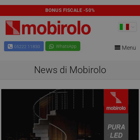
BONUS FISCALE -50%
WhatsApp
05222 11830
Menu
News di Mobirolo