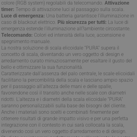
colore (RGB system) regolabili da telecomando.
Attivazione
timer:
Tempo di attivazione luci al passaggio sulla scala.
Luce di emergenza:
Una batteria garantisce l'illuminazione in
caso di blackout elettrico.
Più sicurezza per tutti:
La luce di
emergenza estende l'illuminazione all?ambiente circostante.
Telecomando:
Colori ed intensità della luce, accensione e
spegnimento manuale.
La nostra soluzione di scala elicoidale “PURA” supera il
concetto di scala, diventando un vero oggetto di design e
arredamento curato minuziosamente per esaltare il gusto del
bello e ottimizzare la sua funzionalità.
Caratterizzate dall'assenza del palo centrale, le scale elicoidali
facilitano la percorribilità della scala e lasciano ampio spazio
per il passaggio all'altezza delle mani e delle spalle,
favorendone così il transito anche nelle scale con diametri
ridotti. L'altezza e i diametri della scala elicoidale “PURA”
saranno personalizzabili sulla base dei bisogni del cliente.
Anche i materiali sono scelti e combinati finemente per
ottenere risultati di grande impatto visivo e per una perfetta
integrazione con il contesto in cui sarà collocata la scala,
divenendo così un vero oggetto d’arredamento e di design.