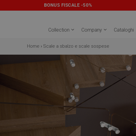
BONUS FISCALE -50%
Collection
Company
Cataloghi
Home
›
Scale a sbalzo e scale sospese