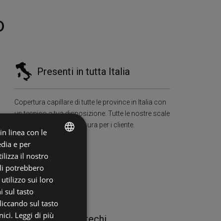
o
Presenti in tutta Italia
Copertura capillare di tutte le province in Italia con
un tecnico a tua disposizione. Tutte le nostre scale
sono progettata su misura per i cliente.
 in linea con le
edia e per
ITALIAN
lizza il nostro
ali potrebbero
ENGLISH
tilizzo sui loro
i sul tasto
liccando sul tasto
ici.
Leggi di più
tenibilità e Zero Sprechi