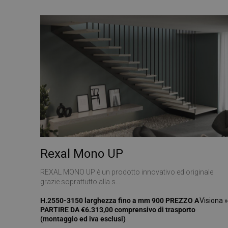
YSC
__utmt
ANONCHK
_gid
VISITOR_INFO1_LIV
_clck
SRM_B
_ga
SM
Rexal Mono UP
MUID
REXAL MONO UP è un prodotto innovativo ed originale
grazie soprattutto alla s...
__utmz
H.2550-3150 larghezza fino a mm 900 PREZZO A
Visiona 
PARTIRE DA €6.313,00 comprensivo di trasporto
MR
(montaggio ed iva esclusi)