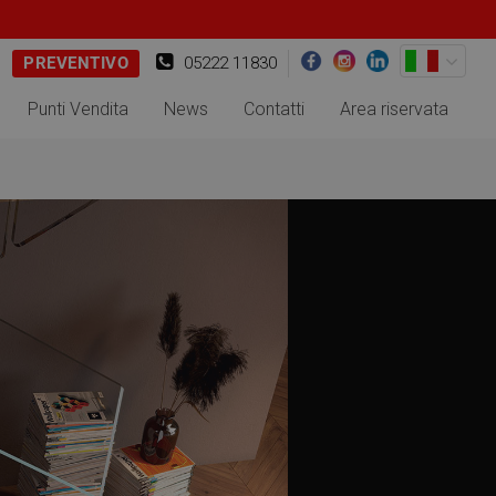
PREVENTIVO
05222 11830
Punti Vendita
News
Contatti
Area riservata