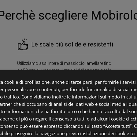
Perchè scegliere Mobirol
Le scale più solide e resistenti
Utilizziamo assi intere di massiccio lamellare fino
a 450 cm di lunghezza. I gradini delle nostre scale
sono direttamente incassati nella struttura laterale
a cookie di profilazione, anche di terze parti, per fornirle i servizi
con asole realizzate su misura al millimetro per
r personalizzare i contenuti, per fornirle funzionalità di social m
ogni singolo gradino. Anche Grazie a questo, le
ro traffico. Condividiamo inoltre le informazioni sul modo in cui uti
nostre scale hanno una PORTATA DI ALMENO 400
partner che si occupano di analisi dei dati web e social media i qu
kg/mq Garantendo solidità e robustezza uniche
tre informazioni che ha fornito loro o che hanno raccolto dal suo u
nel settore.
saperne di più o negare il consenso a tutti o ad alcuni cookie clicch
 consenso può essere espresso cliccando sul tasto “Accetta tutti”. C
sibile proseguire la navigazione previa installazione dei cookie tecn
i
Sos