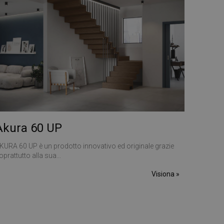
vizio Cookie-
 di consenso sui
 il banner dei cookie
amente.
morizzare le scelte
a loro interazione
 del visitatore
ni sulla privacy,
no onorate nelle
Descrizione
Akura 60 UP
KURA 60 UP è un prodotto innovativo ed originale grazie
 mantenere lo stato
oprattutto alla sua...
ornisce informazioni
alsiasi pubblicità
l servizio Google
visitare il sito
Visiona »
torare il
del sito. Non è
er consentire
 è di proprietà di
 di Google Analytics
tatore del sito web
è stato utilizzato in
e sessioni / visite
oogle Analytics,
i prodotti