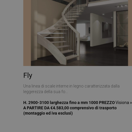
CookieScriptConse
VISITOR_PRIVACY_
Nome
Fly
Nome
__Secure-ROLLOU
Nome
Una linea di scale interne in legno caratterizzata dalla
__Secure-YNID
_ga_Z55GDM9951
leggerezza della sua fo...
_gcl_au
__utmc
H. 2900-3100 larghezza fino a mm 1000 PREZZO
Visiona 
A PARTIRE DA €4.583,00 comprensivo di trasporto
(montaggio ed iva esclusi)
test_cookie
_fbp