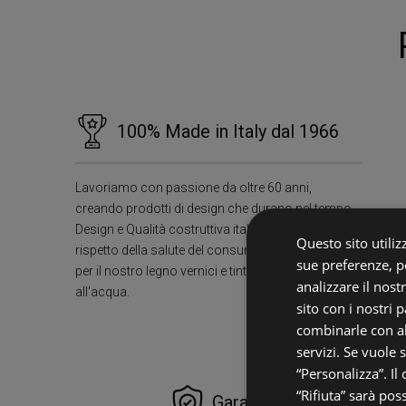
100% Made in Italy dal 1966
Lavoriamo con passione da oltre 60 anni,
creando prodotti di design che durano nel tempo.
Design e Qualità costruttiva italiana superiore e
Questo sito utilizz
rispetto della salute del consumatore utilizzando
sue preferenze, pe
per il nostro legno vernici e tinte ecologiche
analizzare il nost
all'acqua.
sito con i nostri 
combinarle con al
servizi. Se vuole 
“Personalizza”. Il
“Rifiuta” sarà pos
Garanzie e Zero Pensier