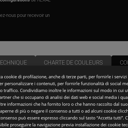
.
ez-nous pour recevoir un
TECHNIQUE
CHARTE DE COULEURS
CO
a cookie di profilazione, anche di terze parti, per fornirle i servizi
r personalizzare i contenuti, per fornirle funzionalità di social m
ro traffico. Condividiamo inoltre le informazioni sul modo in cui uti
partner che si occupano di analisi dei dati web e social media i qu
Pourquoi choisir Mobirol
tre informazioni che ha fornito loro o che hanno raccolto dal suo u
saperne di più o negare il consenso a tutti o ad alcuni cookie clicch
 consenso può essere espresso cliccando sul tasto “Accetta tutti”. C
sibile proseguire la navigazione previa installazione dei cookie tecn
Les escaliers les plus solides