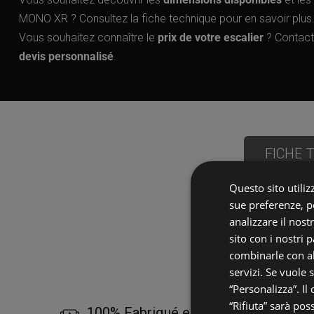
MONO XR ? Consultez la fiche technique pour en savoir plus
Vous souhaitez connaître le
prix de votre escalier
? Contact
devis personnalisé
.
FICHE 
Questo sito utilizz
sue preferenze, pe
analizzare il nost
sito con i nostri 
combinarle con al
servizi. Se vuole 
“Personalizza”. Il
“Rifiuta” sarà pos
100% Fabriqué en Italie depuis