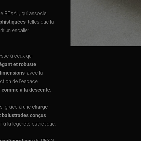
ne REXAL, qui associe
phistiquées
, telles que la
ir un escalier
sse à ceux qui
égant et robuste
.
 dimensions
, avec la
ction de l’espace
e comme à la descente
.
s, grâce à une
charge
t balustrades conçus
r à la légèreté esthétique.
configurations
de REXAL