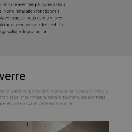
n et traité avec des peintures à l’eau
vizio Cookie-
. Notre installation fonctionne à
 di consenso sui
hotovoltaïque et nous avons mis en
 il banner dei cookie
amente.
stème de récupération des déchets
le gaspillage de production.
morizzare le scelte
a loro interazione
 del visitatore
ni sulla privacy,
no onorate nelle
Descrizione
verre
 mantenere lo stato
calier, garde corps escalier, main courante escalier, escalier
ornisce informazioni
alsiasi pubblicità
roit, escalier sur mesure, escalier tournant, escalier metal,
l servizio Google
visitare il sito
er en verre, escalier verre,escalier acier
torare il
del sito. Non è
er consentire
 è di proprietà di
 di Google Analytics
tatore del sito web
è stato utilizzato in
e sessioni / visite
oogle Analytics,
i prodotti