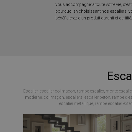
vous accompagnera toute votre vie, c’est
CookieScriptConse
pourquoi en choisissant nos escaliers, 
bénéficierez d’un produit garanti et certifié
VISITOR_PRIVACY_
Nome
Esca
Nome
__Secure-ROLLOU
Nome
__Secure-YNID
_ga_Z55GDM9951
Escalier, escalier colimaçon, rampe escalier, monte escalier,
_gcl_au
moderne, colimaçon, escaliers, escalier beton, rampe d escal
__utmc
escalier metallique, rampe escalier exter
test_cookie
_fbp