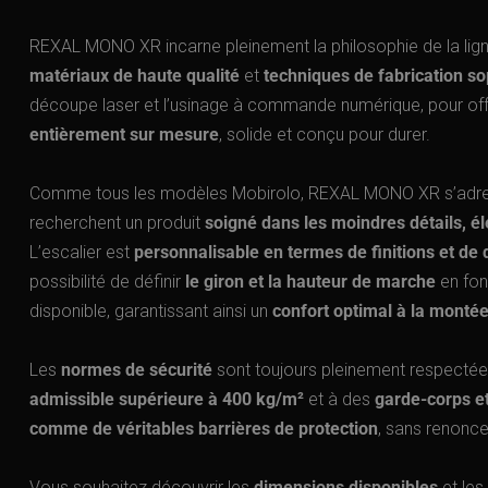
REXAL MONO XR incarne pleinement la philosophie de la lig
matériaux de haute qualité
et
techniques de fabrication so
découpe laser et l’usinage à commande numérique, pour offr
entièrement sur mesure
, solide et conçu pour durer.
Comme tous les modèles Mobirolo, REXAL MONO XR s’adre
recherchent un produit
soigné dans les moindres détails, él
L’escalier est
personnalisable en termes de finitions et de
possibilité de définir
le giron et la hauteur de marche
en fon
disponible, garantissant ainsi un
confort optimal à la monté
Les
normes de sécurité
sont toujours pleinement respectée
admissible supérieure à 400 kg/m²
et à des
garde-corps e
comme de véritables barrières de protection
, sans renonce
Vous souhaitez découvrir les
dimensions disponibles
et les