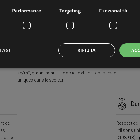
et résistants
Performance
Targeting
Funzionalità
Nous utilisons des planches entières de bois
lamellé massif allant jusqu’à 450 cm de longueur.
Les marches de nos escaliers sont directement
encastrées dans la structure latérale avec des
TAGLI
RIFIUTA
ACC
fentes réalisées sur mesure au millimètre près
pour chaque marche. Grâce à cela, nos escaliers
ont une CAPACITÉ DE CHARGE D’AU MOINS 400
kg/m², garantissant une solidité et une robustesse
uniques dans le secteur.
ttamente necessari
Performance
Targeting
Funzionalità
Non classif
 necessari consentono le funzionalità principali del sito web come l'accesso dell'utente 
 web non può essere utilizzato correttamente senza i cookie strettamente necessari.
Dur
Provider / Dominio
Scadenza
Descrizione
Sessione
Cookie generato da applicazioni basat
PHP.net
PHP. Si tratta di un identificatore gene
www.mobirolo.com
ont de
Respect de l
mantenere le variabili di sessione ut
un numero generato in modo casuale, 
ées
utilisons un
viene utilizzato può essere specifico p
’escalier
C108913), ga
buon esempio è mantenere uno stato 