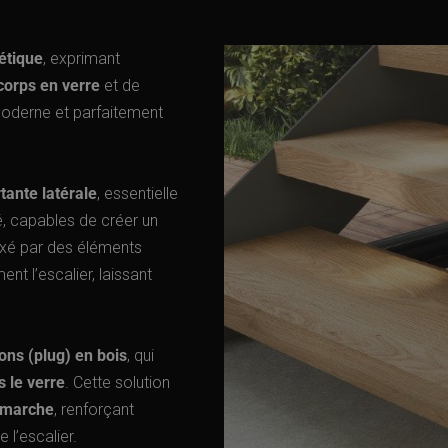
étique
, exprimant
corps en verre
et de
, moderne et parfaitement
tante latérale
, essentielle
é, capables de créer un
fixé par des éléments
ent l’escalier, laissant
ons (plug) en bois
, qui
 le verre
. Cette solution
a marche
, renforçant
 l’escalier.