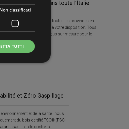
Présents dans toute l’Italie
Non classificati
Couverture complète de toutes les provinces en
Italie avec un technicien à votre disposition. Tous
nos escaliers sont conçus sur mesure pour le
client.
ETTA TUTTI
icati
e la gestione
abilité et Zéro Gaspillage
e sul linguaggio
rico utilizzato per
’environnement et de la santé : nous
ente. Normalmente è
il modo in cui
iquement du bois certifié FSC® (FSC-
er il sito, ma un
rantissant la lutte contre la
di accesso per un