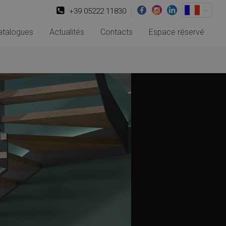
+39 05222 11830
atalogues
Actualités
Contacts
Espace réservé