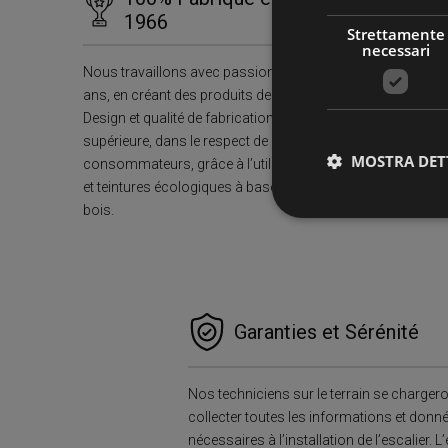
1966
Strettamente
necessari
Nous travaillons avec passion depuis plus de 60
ans, en créant des produits de design durables.
Design et qualité de fabrication italienne
supérieure, dans le respect de la santé des
MOSTRA DET
consommateurs, grâce à l’utilisation de peintures
et teintures écologiques à base d’eau pour notre
bois.
Stre
I cookie strettamente
dell'account. Il sito
Garanties et Sérénité
Nome
PHPSESSID
Nos techniciens sur le terrain se charger
collecter toutes les informations et donn
nécessaires à l’installation de l’escalier. L