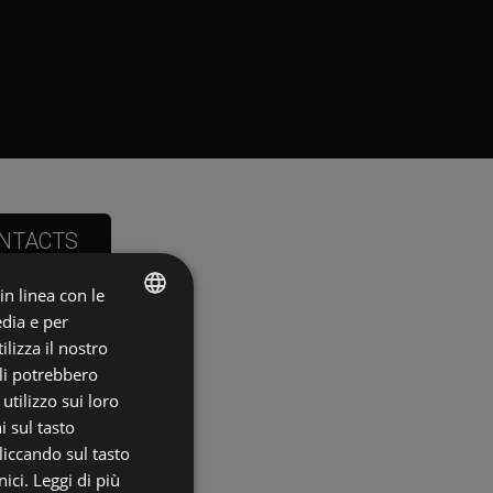
NTACTS
 in linea con le
edia e per
ITALIAN
lizza il nostro
ali potrebbero
ENGLISH
o
tilizzo sui loro
i sul tasto
liccando sul tasto
ici.
Leggi di più