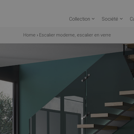
Collection
Société
C
Home
›
Escalier moderne, escalier en verre