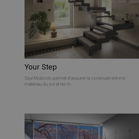
YSC
__utmt
ANONCHK
_gid
VISITOR_INFO1_LIV
_clck
Your Step
SRM_B
_ga
Seul Mobirolo permet d'assurer la continuité entre le
matériau du sol et les m...
SM
MUID
__utmz
MR