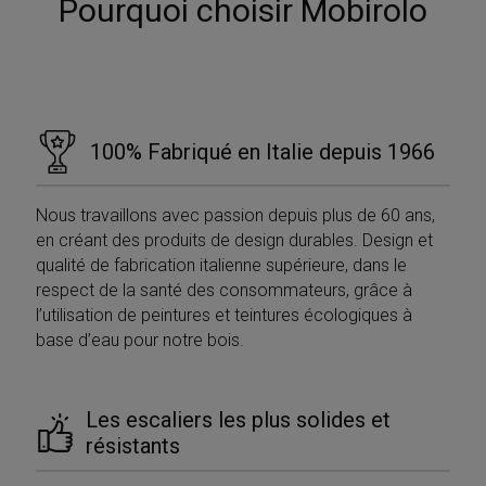
Pourquoi choisir Mobirolo
CookieScriptConsent
5 mesi 4
CookieScript
settimane
www.mobirolo.com
100% Fabriqué en Italie depuis 1966
Nous travaillons avec passion depuis plus de 60 ans,
en créant des produits de design durables. Design et
qualité de fabrication italienne supérieure, dans le
respect de la santé des consommateurs, grâce à
l’utilisation de peintures et teintures écologiques à
base d’eau pour notre bois.
VISITOR_PRIVACY_METADATA
5 mesi 4
YouTube
settimane
.youtube.com
Les escaliers les plus solides et
résistants