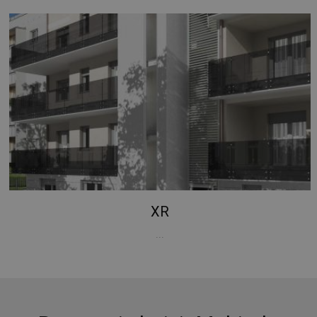
dell'utente e la gestione dell'account. Il sito web non
può essere utilizzato correttamente senza i cookie
strettamente necessari.
Nome
Provider / Dominio
Scadenza
PHPSESSID
Sessione
PHP.net
www.mobirolo.com
XR
...
Google
Privacy Policy