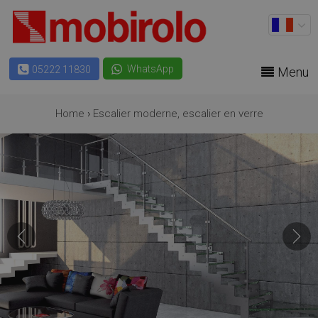
WhatsApp
05222 11830
Menu
Home
›
Escalier moderne, escalier en verre