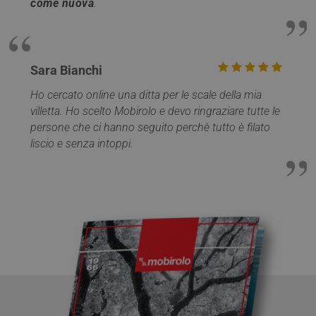
come nuova
.
Viene utilizzato
per calcolare le
statistiche dei
visitatori nuovi e
di ritorno. Il
cookie viene
Sara Bianchi
aggiornato ogni
volta che i dati
vengono inviati 
Ho cercato online una ditta per le scale della mia
Google Analytics
La durata del
villetta. Ho scelto Mobirolo e devo ringraziare tutte le
cookie può
persone che ci hanno seguito perchè tutto è filato
essere
personalizzata
liscio e senza intoppi.
dai proprietari
del sito web.
__utmb
29 minuti
Questo è uno de
Google LLC
59
quattro cookie
.mobirolo.com
secondi
principali
impostati dal
servizio Google
Analytics che
consente ai
proprietari di siti
web di
monitorare il
comportamento
dei visitatori e
misurare le
prestazioni del
sito. Questo