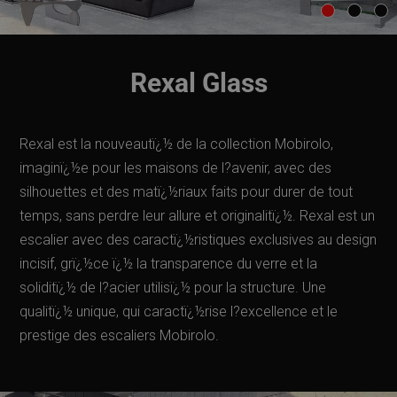
Rexal Glass
Rexal est la nouveautï¿½ de la collection Mobirolo,
imaginï¿½e pour les maisons de l?avenir, avec des
silhouettes et des matï¿½riaux faits pour durer de tout
temps, sans perdre leur allure et originalitï¿½. Rexal est un
escalier avec des caractï¿½ristiques exclusives au design
incisif, grï¿½ce ï¿½ la transparence du verre et la
soliditï¿½ de l?acier utilisï¿½ pour la structure. Une
qualitï¿½ unique, qui caractï¿½rise l?excellence et le
prestige des escaliers Mobirolo.