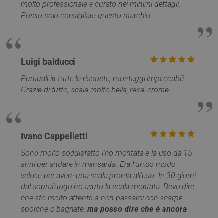
Microso
molto professionale e curato nei minimi dettagli.
provengono i
diversi,
visitatori quand
Posso solo consigliare questo marchio.
consent
arrivano sul sito.
monito
Il cookie ha una
degli ut
durata di 6 mesi
e viene
MR
1
Si tratt
Microsoft
aggiornato ogni
settimana
cookie 
Corporation
volta che i dati
parte d
.c.clarity.ms
Luigi balducci
vengono inviati 
Micros
Google Analytics
che uti
Puntuali in tutte le risposte, montaggi impeccabili.
per mis
__utma
1 anno 1
Questo è uno de
Google LLC
l'utilizz
mese
quattro cookie
.mobirolo.com
Grazie di tutto, scala molto bella, rexal crome.
sito We
principali
analisi 
impostati dal
servizio Google
IDE
1 anno
Questo
Google LLC
Analytics che
è impos
.doubleclick.net
consente ai
Doublec
proprietari di siti
fornisc
Ivano Cappelletti
Web di
informa
monitorare il
su com
comportamento
Sono molto soddisfatto l'ho montata e la uso da 15
l'utente
dei visitatori e
utilizza 
misurare le
anni per andare in mansarda. Era l'unico modo
Web e q
prestazioni del
pubblic
veloce per avere una scala pronta all'uso. In 30 giorni
sito. Questo
l'utente
cookie dura 2
dal sopralluogo ho avuto la scala montata. Devo dire
potrebb
anni per
visto p
che sto molto attento a non passarci con scarpe
impostazione
visitare 
predefinita e
Web.
sporche o bagnate,
ma posso dire che è ancora
distingue tra
utenti e sessioni.