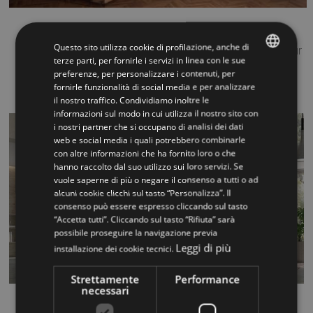
Akura XR
Questo sito utilizza cookie di profilazione, anche di
Escalier en bois de ch?ne lamell?, ?paisseur 50mm couleur
terze parti, per fornirle i servizi in linea con le sue
naturelle 253, (dispon...
preferenze, per personalizzare i contenuti, per
ITALIAN
fornirle funzionalità di social media e per analizzare
il nostro traffico. Condividiamo inoltre le
ENGLISH
informazioni sul modo in cui utilizza il nostro sito con
i nostri partner che si occupano di analisi dei dati
web e social media i quali potrebbero combinarle
con altre informazioni che ha fornito loro o che
hanno raccolto dal suo utilizzo sui loro servizi. Se
vuole saperne di più o negare il consenso a tutti o ad
alcuni cookie clicchi sul tasto “Personalizza”. Il
consenso può essere espresso cliccando sul tasto
“Accetta tutti”. Cliccando sul tasto “Rifiuta” sarà
possibile proseguire la navigazione previa
Leggi di più
installazione dei cookie tecnici.
Strettamente
Performance
necessari
Fly XR