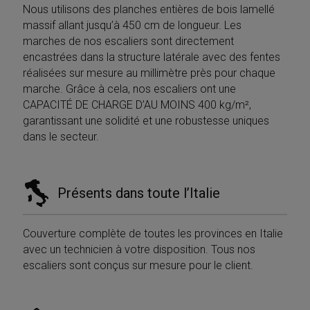
Nous utilisons des planches entières de bois lamellé
massif allant jusqu’à 450 cm de longueur. Les
marches de nos escaliers sont directement
encastrées dans la structure latérale avec des fentes
réalisées sur mesure au millimètre près pour chaque
marche. Grâce à cela, nos escaliers ont une
CAPACITÉ DE CHARGE D’AU MOINS 400 kg/m²,
garantissant une solidité et une robustesse uniques
dans le secteur.
Présents dans toute l’Italie
Provider /
Nome
Scadenza
Descrizione
Couverture complète de toutes les provinces en Italie
Dominio
Provider /
avec un technicien à votre disposition. Tous nos
Nome
Scadenza
Descrizione
__Secure-
.youtube.com
5 mesi 4
Dominio
Provider /
Nome
Scadenza
Descriz
ROLLOUT_TOKEN
settimane
escaliers sont conçus sur mesure pour le client.
Dominio
_ga_Z55GDM9951
.mobirolo.com
1 anno 1
Questo cookie
__Secure-YNID
.youtube.com
5 mesi 4
mese
viene utilizzato
_gcl_au
2 mesi 4
Questo
Google LLC
settimane
da Google
settimane
è impos
.mobirolo.com
Analytics per
Doublec