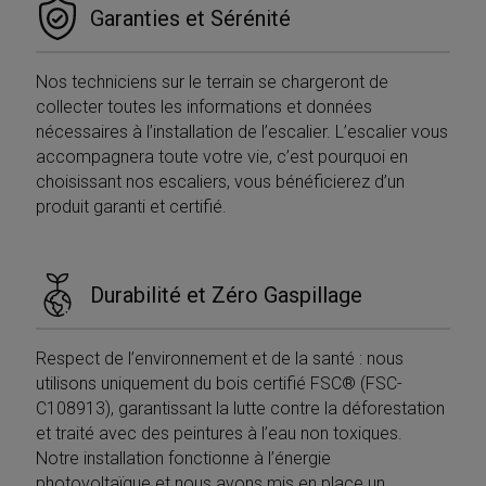
mantenere lo
fornisc
Garanties et Sérénité
stato della
informa
sessione.
su com
l'utente
__utmc
Sessione
Questo è uno de
Google LLC
utilizza 
Nos techniciens sur le terrain se chargeront de
quattro cookie
.mobirolo.com
Web e q
principali
pubblic
collecter toutes les informations et données
impostati dal
l'utente
servizio Google
nécessaires à l’installation de l’escalier. L’escalier vous
potrebb
Analytics che
visto p
accompagnera toute votre vie, c’est pourquoi en
consente ai
visitare 
proprietari di siti
Web.
choisissant nos escaliers, vous bénéficierez d’un
web di
produit garanti et certifié.
monitorare il
test_cookie
15 minuti
Questo
Google LLC
comportamento
è impos
.doubleclick.net
dei visitatori e
DoubleC
misurare le
(che è d
prestazioni del
proprie
sito. Non è
Google)
Durabilité et Zéro Gaspillage
utilizzato nella
determi
maggior parte
il brow
dei siti ma è
visitato
impostato per
sito we
Respect de l’environnement et de la santé : nous
consentire
support
l'interoperabilità
cookie.
utilisons uniquement du bois certifié FSC® (FSC-
con la versione
precedente del
_fbp
2 mesi 4
Utilizza
C108913), garantissant la lutte contre la déforestation
Meta Platform
codice di Google
settimane
Facebo
Inc.
et traité avec des peintures à l’eau non toxiques.
Analytics noto
fornire
.mobirolo.com
come Urchin. In
serie di
Notre installation fonctionne à l’énergie
queste versioni
prodott
precedenti
photovoltaïque et nous avons mis en place un
pubblici