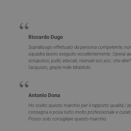
YSC
__utmt
ANONCHK
Riccardo Dugo
_gid
VISITOR_INFO1_LIV
Sopralluogo effettuato da persona competente, nono
squadra lavoro eseguito eccellentemente. Operai add
_clck
scrupolosi, puliti, educati, riservati ecc.ecc. che dire?
SRM_B
l'acquisto, grazie mille Mobirolo.
_ga
SM
Antonio Dona
MUID
Ho scelto questo marchio per il rapporto qualità / p
__utmz
consegna e posa tutto molto professionale e curato 
Posso solo consigliare questo marchio.
MR