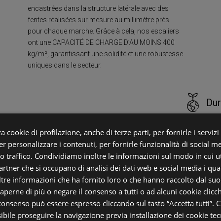
encastrées dans la structure latérale avec des
fentes réalisées sur mesure au millimètre près
pour chaque marche. Grâce à cela, nos escaliers
ont une CAPACITÉ DE CHARGE D’AU MOINS 400
kg/m², garantissant une solidité et une robustesse
uniques dans le secteur.
Dur
a cookie di profilazione, anche di terze parti, per fornirle i servizi
ont de
Respect de l
r personalizzare i contenuti, per fornirle funzionalità di social m
ées
utilisons un
ro traffico. Condividiamo inoltre le informazioni sul modo in cui uti
’escalier
C108913), ga
partner che si occupano di analisi dei dati web e social media i qu
déforestatio
vous
tre informazioni che ha fornito loro o che hanno raccolto dal suo u
non toxiques
.
l’énergie p
saperne di più o negare il consenso a tutti o ad alcuni cookie clicch
place un sy
 consenso può essere espresso cliccando sul tasto “Accetta tutti”. C
pour éviter 
sibile proseguire la navigazione previa installazione dei cookie tecn