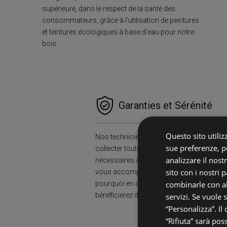
supérieure, dans le respect de la santé des
consommateurs, grâce à l’utilisation de peintures
et teintures écologiques à base d’eau pour notre
bois.
Garanties et Sérénité
Questo sito utilizz
Nos techniciens sur le terrain se charger
sue preferenze, pe
collecter toutes les informations et donn
analizzare il nost
nécessaires à l’installation de l’escalier. L
sito con i nostri 
vous accompagnera toute votre vie, c’est
pourquoi en choisissant nos escaliers, 
combinarle con al
bénéficierez d’un produit garanti et certifié
servizi. Se vuole 
“Personalizza”. Il
“Rifiuta” sarà pos