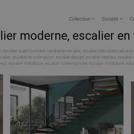
Collection
Société
C
lier moderne, escalier en 
 escalier quart tournant, rambarde escalier, escalier helicoidal,calcul es
ier, escalier en colimaçon, escalier design, escalier interieur, escalier d
ieur, escalier métallique, escalier contemporain, escalier modulaire, escali