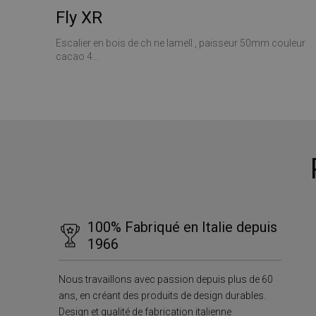
Fly XR
Escalier en bois de ch ne lamell , paisseur 50mm couleur
cacao 4...
100% Fabriqué en Italie depuis
1966
Nous travaillons avec passion depuis plus de 60
ans, en créant des produits de design durables.
Design et qualité de fabrication italienne