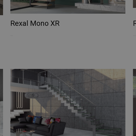
Rexal Mono XR
...
...