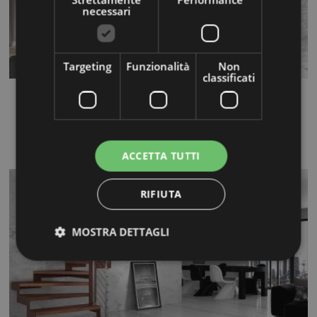
necessari
Targeting
Funzionalità
Non
classificati
Rexal XR
Jedes Modell wird auf Ihre Massen und Raum angefertigt.
Diese Treppen haben eine...
ACCETTA TUTTI
RIFIUTA
MOSTRA DETTAGLI
Strettamente necessari
Performance
Targeting
Funzionalità
Non classificati