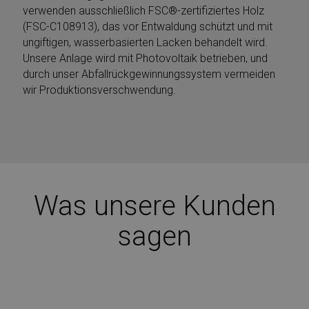
dei visitatori e
verwenden ausschließlich FSC®-zertifiziertes Holz
misurare le
prestazioni del
(FSC-C108913), das vor Entwaldung schützt und mit
sito. Questo
ungiftigen, wasserbasierten Lacken behandelt wird.
cookie determin
nuove sessioni e
Unsere Anlage wird mit Photovoltaik betrieben, und
visite e scade
dopo 30 minuti.
durch unser Abfallrückgewinnungssystem vermeiden
Il cookie viene
wir Produktionsverschwendung.
aggiornato ogni
volta che i dati
vengono inviati 
Google Analytics
Qualsiasi attività
di un utente
entro la durata d
30 minuti
conterà come
una singola
visita, anche se
Was unsere Kunden
l'utente
abbandona e po
torna sul sito. U
sagen
ritorno dopo 30
minuti conterà
come una nuova
visita, ma un
visitatore di
ritorno.
_clsk
1 giorno
Questo cookie è
Microsoft
associato al
.mobirolo.com