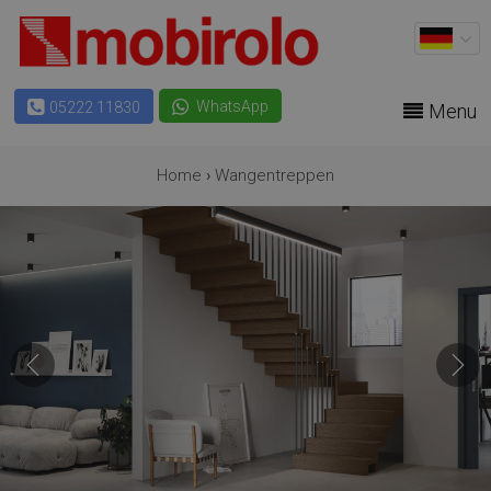
WhatsApp
05222 11830
Menu
Home
›
Wangentreppen