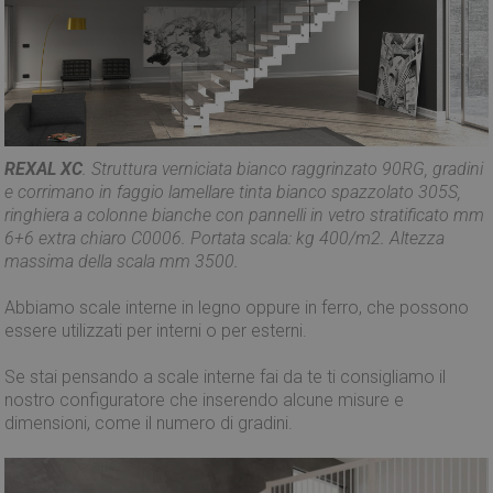
REXAL XC
. Struttura verniciata bianco raggrinzato 90RG, gradini
e corrimano in faggio lamellare tinta bianco spazzolato 305S,
ringhiera a colonne bianche con pannelli in vetro stratificato mm
6+6 extra chiaro C0006. Portata scala: kg 400/m2. Altezza
massima della scala mm 3500.
Abbiamo scale interne in legno oppure in ferro, che possono
essere utilizzati per interni o per esterni.
Se stai pensando a scale interne fai da te ti consigliamo il
nostro configuratore che inserendo alcune misure e
dimensioni, come il numero di gradini.