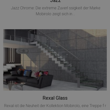
Jazz
Jazz Chrome: Die extreme Zuverl ssigkeit der Marke
Mobirolo zeigt sich in...
CookieScriptConsent
5 mesi 4
CookieScript
settimane
www.mobirolo.com
Rexal Glass
VISITOR_PRIVACY_METADATA
5 mesi 4
YouTube
settimane
.youtube.com
Rexal ist die Neuheit der Kollektion Mobirolo, eine Treppe f r