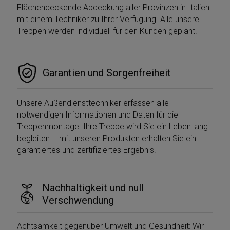
impostazione
Flächendeckende Abdeckung aller Provinzen in Italien
visitare 
predefinita e
Web.
distingue tra
mit einem Techniker zu Ihrer Verfügung. Alle unsere
utenti e sessioni.
Treppen werden individuell für den Kunden geplant.
Viene utilizzato
per calcolare le
statistiche dei
visitatori nuovi e
di ritorno. Il
cookie viene
Garantien und Sorgenfreiheit
aggiornato ogni
volta che i dati
vengono inviati 
Google Analytics
Unsere Außendiensttechniker erfassen alle
La durata del
cookie può
notwendigen Informationen und Daten für die
essere
personalizzata
Treppenmontage. Ihre Treppe wird Sie ein Leben lang
dai proprietari
begleiten – mit unseren Produkten erhalten Sie ein
del sito web.
garantiertes und zertifiziertes Ergebnis.
__utmb
29 minuti
Questo è uno de
Google LLC
59
quattro cookie
.mobirolo.com
secondi
principali
impostati dal
servizio Google
Nachhaltigkeit und null
Analytics che
consente ai
Verschwendung
proprietari di siti
web di
monitorare il
Achtsamkeit gegenüber Umwelt und Gesundheit: Wir
comportamento