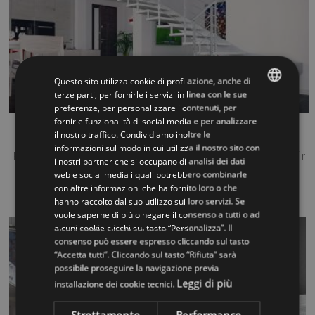
Questo sito utilizza cookie di profilazione, anche di
terze parti, per fornirle i servizi in linea con le sue
preferenze, per personalizzare i contenuti, per
ITALIAN
fornirle funzionalità di social media e per analizzare
Rexal Mono RX2
il nostro traffico. Condividiamo inoltre le
ENGLISH
informazioni sul modo in cui utilizza il nostro sito con
Rexal ist die Neuheit der Kollektion Mobirolo, eine Treppe f r
i nostri partner che si occupano di analisi dei dati
R ume ...
web e social media i quali potrebbero combinarle
con altre informazioni che ha fornito loro o che
hanno raccolto dal suo utilizzo sui loro servizi. Se
vuole saperne di più o negare il consenso a tutti o ad
alcuni cookie clicchi sul tasto “Personalizza”. Il
consenso può essere espresso cliccando sul tasto
“Accetta tutti”. Cliccando sul tasto “Rifiuta” sarà
possibile proseguire la navigazione previa
Leggi di più
installazione dei cookie tecnici.
Strettamente
Performance