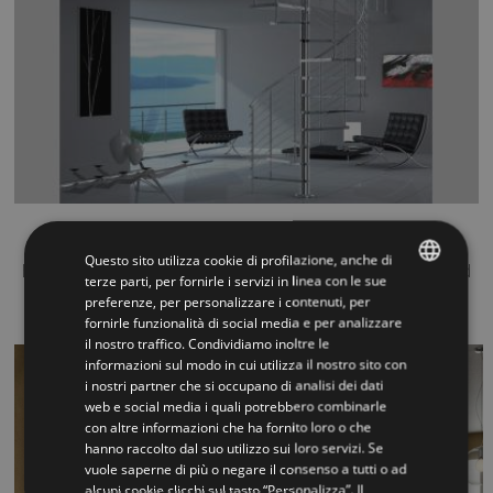
Diable Glass
Questo sito utilizza cookie di profilazione, anche di
Eine neue Weise der Raum zu durchqueren. Kreativit?t wird
terze parti, per fornirle i servizi in linea con le sue
in einem perfekten Gl...
preferenze, per personalizzare i contenuti, per
ITALIAN
fornirle funzionalità di social media e per analizzare
il nostro traffico. Condividiamo inoltre le
ENGLISH
informazioni sul modo in cui utilizza il nostro sito con
i nostri partner che si occupano di analisi dei dati
web e social media i quali potrebbero combinarle
con altre informazioni che ha fornito loro o che
hanno raccolto dal suo utilizzo sui loro servizi. Se
vuole saperne di più o negare il consenso a tutti o ad
alcuni cookie clicchi sul tasto “Personalizza”. Il