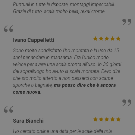
sincroni
utilizzato da
Puntuali in tutte le risposte, montaggi impeccabili.
molti d
Google. Questo
Microso
Grazie di tutto, scala molto bella, rexal crome.
cookie viene
diversi,
utilizzato per
consent
distinguere
monito
utenti unici
degli ut
assegnando un
numero generat
MR
1
Si tratt
Microsoft
in modo casuale
Ivano Cappelletti
settimana
cookie 
Corporation
come
parte d
.c.bing.com
identificatore de
Micros
Sono molto soddisfatto l'ho montata e la uso da 15
cliente. È incluso
che uti
in ogni richiesta
per mis
anni per andare in mansarda. Era l'unico modo
di pagina in un
l'utilizz
sito e utilizzato
veloce per avere una scala pronta all'uso. In 30 giorni
sito We
per calcolare i
analisi 
dal sopralluogo ho avuto la scala montata. Devo dire
dati di visitatori,
sessioni e
_gat_gtag_UA_17372890_1
.mobirolo.com
59
Questo
che sto molto attento a non passarci con scarpe
campagne per i
secondi
fa parte
rapporti di
sporche o bagnate,
ma posso dire che è ancora
Google
analisi dei siti.
Analyti
come nuova
.
viene ut
__utmz
5 mesi 4
Questo è uno de
Google LLC
per limi
settimane
quattro cookie
.mobirolo.com
richiest
principali
(throttl
impostati dal
request 
servizio Google
Analytics che
Sara Bianchi
MUID
1 anno
Questo
Microsoft
consente ai
è ampi
Corporation
proprietari di siti
utilizza
.clarity.ms
Web di
Ho cercato online una ditta per le scale della mia
Micros
monitorare il