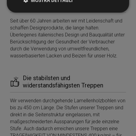
MOSTRA DETTAGLI
100% Made in Italy seit 1966
Seit über 60 Jahren arbeiten wir mit Leidenschaft und
Strettamente necessari
Performance
schaffen Designprodukte, die lange halten.
Targeting
Funzionalità
Non classificati
Überlegenes italienisches Design und Bauqualität unter
Berücksichtigung der Gesundheit der Verbraucher
I cookie strettamente necessari consentono le
durch die Verwendung von umweltfreundlichen,
funzionalità principali del sito web come l'accesso
dell'utente e la gestione dell'account. Il sito web non
wasserbasierten Lacken und Beizen für unser Holz.
può essere utilizzato correttamente senza i cookie
strettamente necessari.
Nome
Provider / Dominio
Scadenza
Die stabilsten und
PHPSESSID
Sessione
PHP.net
widerstandsfähigsten Treppen
www.mobirolo.com
Wir verwenden durchgehende Lamellenholzbohlen von
bis zu 450 cm Länge. Die Stufen unserer Treppen sind
direkt in die Seitenstruktur eingelassen, mit
maßgeschneiderten Aussparungen für jede einzelne
Stufe. Auch dadurch erreichen unsere Treppen eine
TRAGFÄHIGKEIT VON MINDESTENS 400 kg/m² – für