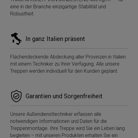
eine in der Branche einzigartige Stabilität und
Robustheit.
Google
Privacy Policy
In ganz Italien präsent
Flächendeckende Abdeckung aller Provinzen in Italien
mit einem Techniker zu Ihrer Verfügung. Alle unsere
Treppen werden individuell für den Kunden geplant.
CookieScriptConsent
5 mesi 4
CookieScript
settimane
www.mobirolo.com
Garantien und Sorgenfreiheit
Unsere Außendiensttechniker erfassen alle
notwendigen Informationen und Daten für die
Treppenmontage. Ihre Treppe wird Sie ein Leben lang
begleiten – mit unseren Produkten erhalten Sie ein