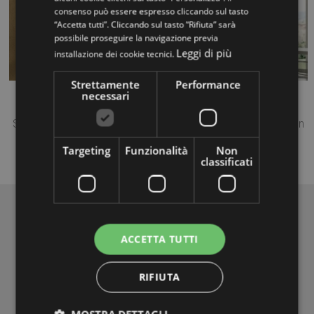
consenso può essere espresso cliccando sul tasto
“Accetta tutti”. Cliccando sul tasto “Rifiuta” sarà
possibile proseguire la navigazione previa
Leggi di più
installazione dei cookie tecnici.
Strettamente
Performance
necessari
Star
Star 04: Treppe aus Stahl, Handlauf und Stufenabdeckungen
grau. ...
Targeting
Funzionalità
Non
classificati
Warum Mobirolo wählen
ACCETTA TUTTI
RIFIUTA