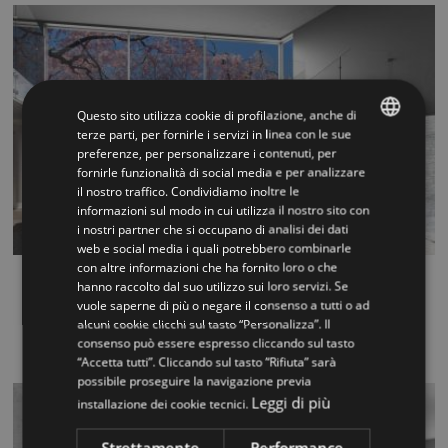
Questo sito utilizza cookie di profilazione, anche di
terze parti, per fornirle i servizi in linea con le sue
preferenze, per personalizzare i contenuti, per
ITALIAN
fornirle funzionalità di social media e per analizzare
il nostro traffico. Condividiamo inoltre le
ENGLISH
informazioni sul modo in cui utilizza il nostro sito con
i nostri partner che si occupano di analisi dei dati
web e social media i quali potrebbero combinarle
con altre informazioni che ha fornito loro o che
Rexal XR
hanno raccolto dal suo utilizzo sui loro servizi. Se
vuole saperne di più o negare il consenso a tutti o ad
La transparence du verre et la solidité de l'acier font de
alcuni cookie clicchi sul tasto “Personalizza”. Il
Rexal un escalier mo...
consenso può essere espresso cliccando sul tasto
“Accetta tutti”. Cliccando sul tasto “Rifiuta” sarà
possibile proseguire la navigazione previa
Leggi di più
installazione dei cookie tecnici.
Strettamente
Performance