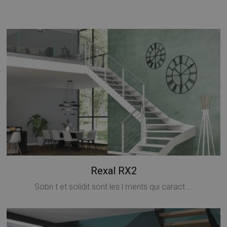
Rexal RX2
Sobri t et solidit sont les l ments qui caract ...