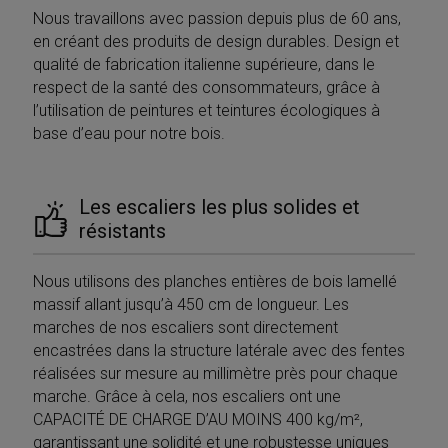
in modo casuale
settimana
cookie 
Corporation
Nous travaillons avec passion depuis plus de 60 ans,
come
parte d
.c.bing.com
identificatore de
Micros
en créant des produits de design durables. Design et
cliente. È incluso
che uti
in ogni richiesta
qualité de fabrication italienne supérieure, dans le
per mis
di pagina in un
l'utilizz
respect de la santé des consommateurs, grâce à
sito e utilizzato
sito We
per calcolare i
analisi 
l’utilisation de peintures et teintures écologiques à
dati di visitatori,
sessioni e
base d’eau pour notre bois.
_gat_gtag_UA_17372890_1
.mobirolo.com
59
Questo
campagne per i
secondi
fa parte
rapporti di
Google
analisi dei siti.
Analyti
viene ut
__utmz
5 mesi 4
Questo è uno de
Google LLC
Les escaliers les plus solides et
per limi
settimane
quattro cookie
.mobirolo.com
richiest
résistants
principali
(throttl
impostati dal
request 
servizio Google
Analytics che
MUID
1 anno
Questo
Microsoft
Nous utilisons des planches entières de bois lamellé
consente ai
è ampi
Corporation
proprietari di siti
massif allant jusqu’à 450 cm de longueur. Les
utilizza
.clarity.ms
Web di
Micros
marches de nos escaliers sont directement
monitorare il
identifi
comportamento
utente
encastrées dans la structure latérale avec des fentes
dei visitatori
univoc
misurando le
réalisées sur mesure au millimètre près pour chaque
essere
prestazioni del
impost
marche. Grâce à cela, nos escaliers ont une
sito. Questo
script 
cookie identifica
incorpor
CAPACITÉ DE CHARGE D’AU MOINS 400 kg/m²,
la sorgente di
ritiene
traffico verso il
garantissant une solidité et une robustesse uniques
ampiam