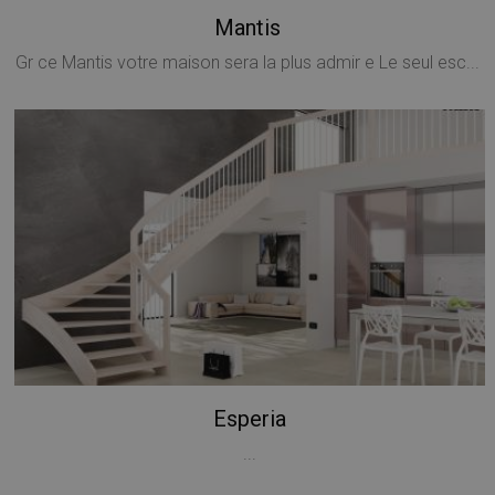
Mantis
Gr ce Mantis votre maison sera la plus admir e Le seul esc...
Provider /
Esperia
Nome
Scadenza
Descrizione
Dominio
Provider /
...
Nome
Scadenza
Descrizione
__Secure-
.youtube.com
5 mesi 4
Dominio
Provider /
Nome
Scadenza
Descriz
ROLLOUT_TOKEN
settimane
Dominio
_ga_Z55GDM9951
.mobirolo.com
1 anno 1
Questo cookie