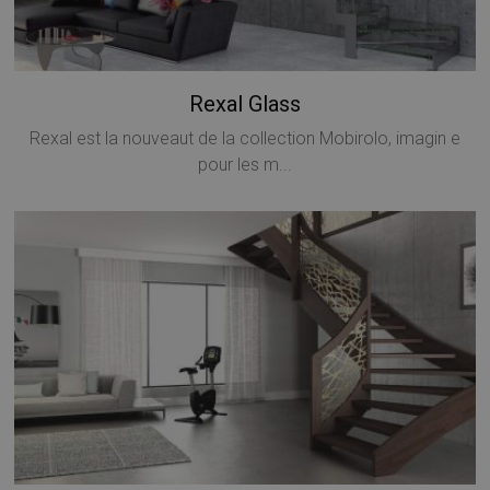
Rexal Glass
Rexal est la nouveaut de la collection Mobirolo, imagin e
CookieScriptConsent
5 mesi 4
CookieScript
pour les m...
settimane
www.mobirolo.com
VISITOR_PRIVACY_METADATA
5 mesi 4
YouTube
settimane
.youtube.com