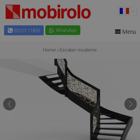
WhatsApp
05222 11830
Menu
Home
›
Escalier moderne