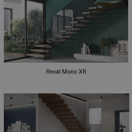
Rexal Mono XR
...