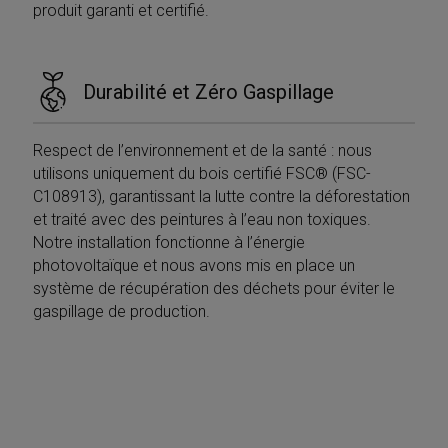
impostazione
produit garanti et certifié.
visitare 
predefinita e
Web.
distingue tra
utenti e sessioni.
Viene utilizzato
per calcolare le
Durabilité et Zéro Gaspillage
statistiche dei
visitatori nuovi e
di ritorno. Il
cookie viene
aggiornato ogni
Respect de l’environnement et de la santé : nous
volta che i dati
utilisons uniquement du bois certifié FSC® (FSC-
vengono inviati 
Google Analytics
C108913), garantissant la lutte contre la déforestation
La durata del
cookie può
et traité avec des peintures à l’eau non toxiques.
essere
Notre installation fonctionne à l’énergie
personalizzata
dai proprietari
photovoltaïque et nous avons mis en place un
del sito web.
système de récupération des déchets pour éviter le
__utmb
29 minuti
Questo è uno de
Google LLC
gaspillage de production.
59
quattro cookie
.mobirolo.com
secondi
principali
impostati dal
servizio Google
Analytics che
consente ai
proprietari di siti
web di
monitorare il
comportamento