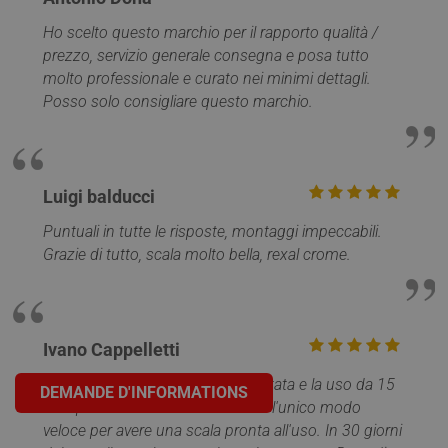
Ho scelto questo marchio per il rapporto qualità /
prezzo, servizio generale consegna e posa tutto
molto professionale e curato nei minimi dettagli.
Posso solo consigliare questo marchio.
Luigi balducci
Puntuali in tutte le risposte, montaggi impeccabili.
Grazie di tutto, scala molto bella, rexal crome.
Ivano Cappelletti
Sono molto soddisfatto l'ho montata e la uso da 15
DEMANDE D'INFORMATIONS
anni per andare in mansarda. Era l'unico modo
veloce per avere una scala pronta all'uso. In 30 giorni