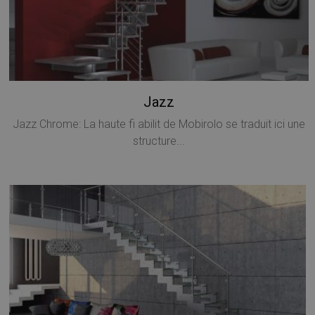
I cookie strettamente necessari consentono le
funzionalità principali del sito web come l'accesso
dell'utente e la gestione dell'account. Il sito web non
può essere utilizzato correttamente senza i cookie
strettamente necessari.
Nome
Provider / Dominio
Scadenza
Jazz
PHPSESSID
Sessione
PHP.net
www.mobirolo.com
Jazz Chrome: La haute fi abilit de Mobirolo se traduit ici une
structure...
Google
Privacy Policy