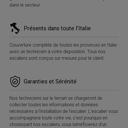
sito, così Google
che si
dans le secteur.
Analytics può
sincroni
dire ai proprietar
molti d
del sito da dove
Microso
provengono i
diversi,
visitatori quand
consent
arrivano sul sito.
Présents dans toute l’Italie
monito
Il cookie ha una
degli ut
durata di 6 mesi
e viene
MR
1
Si tratt
Microsoft
aggiornato ogni
settimana
cookie 
Corporation
Couverture complète de toutes les provinces en Italie
volta che i dati
parte d
.c.clarity.ms
vengono inviati 
avec un technicien à votre disposition. Tous nos
Micros
Google Analytics
che uti
escaliers sont conçus sur mesure pour le client.
per mis
__utma
1 anno 1
Questo è uno de
Google LLC
l'utilizz
mese
quattro cookie
.mobirolo.com
sito We
principali
analisi 
impostati dal
servizio Google
IDE
1 anno
Questo
Google LLC
Garanties et Sérénité
Analytics che
è impos
.doubleclick.net
consente ai
Doublec
proprietari di siti
fornisc
Web di
informa
monitorare il
Nos techniciens sur le terrain se chargeront de
su com
comportamento
l'utente
collecter toutes les informations et données
dei visitatori e
utilizza 
misurare le
nécessaires à l’installation de l’escalier. L’escalier vous
Web e q
prestazioni del
pubblic
accompagnera toute votre vie, c’est pourquoi en
sito. Questo
l'utente
cookie dura 2
potrebb
choisissant nos escaliers, vous bénéficierez d’un
anni per
visto p