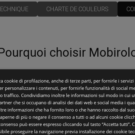
TECHNIQUE
CHARTE DE COULEURS
CO
Pourquoi choisir Mobirol
Les escaliers les plus solides
a cookie di profilazione, anche di terze parti, per fornirle i servizi
et résistants
r personalizzare i contenuti, per fornirle funzionalità di social m
ro traffico. Condividiamo inoltre le informazioni sul modo in cui uti
Nous utilisons des planches entières de bois
partner che si occupano di analisi dei dati web e social media i qu
lamellé massif allant jusqu’à 450 cm de longueur.
tre informazioni che ha fornito loro o che hanno raccolto dal suo u
Les marches de nos escaliers sont directement
saperne di più o negare il consenso a tutti o ad alcuni cookie clicch
encastrées dans la structure latérale avec des
 consenso può essere espresso cliccando sul tasto “Accetta tutti”. C
fentes réalisées sur mesure au millimètre près
sibile proseguire la navigazione previa installazione dei cookie tecn
pour chaque marche. Grâce à cela, nos escaliers