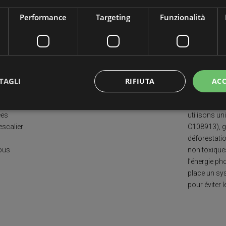
ont une CAPACITÉ DE CHARGE D’AU MOINS 400
Performance
Targeting
Funzionalità
kg/m², garantissant une solidité et une robustesse
uniques dans le secteur.
Dur
TAGLI
RIFIUTA
ACC
ont de
Respect de l
ées
utilisons un
’escalier
C108913), ga
ttamente necessari
Performance
Targeting
Funzionalità
Non classif
déforestatio
 necessari consentono le funzionalità principali del sito web come l'accesso dell'utente 
vous
non toxiques
 web non può essere utilizzato correttamente senza i cookie strettamente necessari.
.
l’énergie p
Provider / Dominio
Scadenza
Descrizione
place un sy
pour éviter 
nt
5 mesi 3
Questo cookie viene utilizzato dal ser
CookieScript
settimane
Script.com per ricordare le preferenze
mobirolo.com
cookie dei visitatori. È necessario che
di Cookie-Script.com funzioni corrett
Sessione
Cookie generato da applicazioni basat
PHP.net