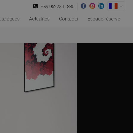
+39 05222 11830
atalogues
Actualités
Contacts
Espace réservé