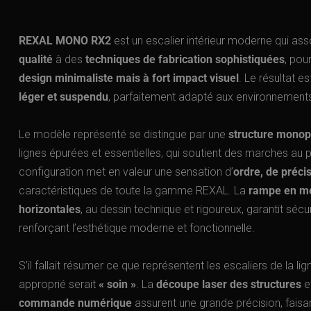
REXAL MONO RX2
est un escalier intérieur moderne qui as
qualité
à des
techniques de fabrication sophistiquées
, pou
design minimaliste mais à fort impact visuel
. Le résultat es
léger et suspendu
, parfaitement adapté aux environnement
Le modèle représenté se distingue par une
structure monop
lignes épurées et essentielles, qui soutient des marches au pro
configuration met en valeur une sensation d’
ordre, de précis
caractéristiques de toute la gamme REXAL. La
rampe en mé
horizontales
, au dessin technique et rigoureux, garantit sécur
renforçant l’esthétique moderne et fonctionnelle.
S’il fallait résumer ce que représentent les escaliers de la li
approprié serait
« soin »
. La
découpe laser des structures
e
commande numérique
assurent une grande précision, fai