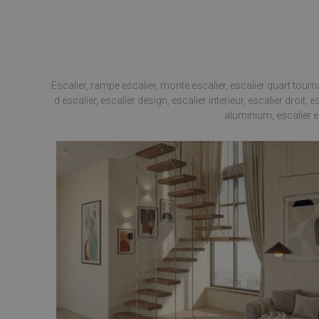
VISITOR_PRIVACY_
Escalier, rampe escalier, monte escalier, escalier quart tourn
d escalier, escalier design, escalier interieur, escalier droit
aluminium, escalier en
Nome
Nome
__Secure-YNID
Nome
__Secure-ROLLOU
__utmt
_gat_gtag_UA_1737
_gcl_au
_gid
__utmc
test_cookie