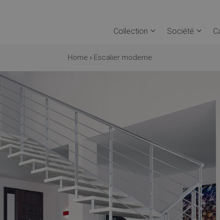
Collection
Société
C
Home
›
Escalier moderne