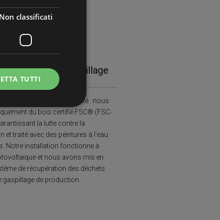
Non classificati
abilité et Zéro Gaspillage
ETTA TUTTI
’environnement et de la santé : nous
iquement du bois certifié FSC® (FSC-
rantissant la lutte contre la
icati
n et traité avec des peintures à l’eau
e la gestione
. Notre installation fonctionne à
hotovoltaïque et nous avons mis en
stème de récupération des déchets
le gaspillage de production.
vizio Cookie-
 di consenso sui
 il banner dei cookie
amente.
e sul linguaggio