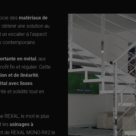
socie des
matériaux de
r obtenir une solution au
t un escalier à l’aspect
s contemporains.
ortante en métal
, aux
fil fin et régulier. Cette
ion et de linéarité
,
tal avec lisses
ité et solidité tout en
gne REXAL, le mot le plus
t les
usinages à
sant de REXAL MONO RX2 le