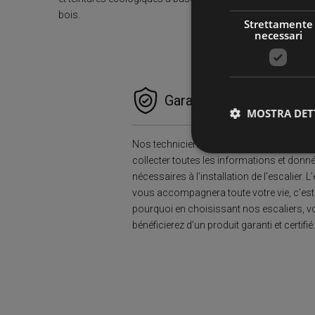
bois.
Strettamente
necessari
Garanties et Sérénité
MOSTRA DET
Nos techniciens sur le terrain se charger
collecter toutes les informations et donn
nécessaires à l’installation de l’escalier. L
Stre
vous accompagnera toute votre vie, c’est
I cookie strettamente
pourquoi en choisissant nos escaliers, 
dell'account. Il sito
bénéficierez d’un produit garanti et certifié
Nome
CookieScriptConse
PHPSESSID