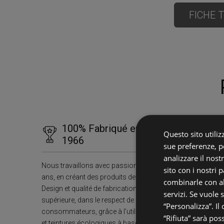
FICHE 
100% Fabriqué en Italie depuis
Questo sito utilizz
1966
sue preferenze, pe
analizzare il nost
Nous travaillons avec passion depuis plus de 60
sito con i nostri 
ans, en créant des produits de design durables.
combinarle con al
Design et qualité de fabrication italienne
servizi. Se vuole 
supérieure, dans le respect de la santé des
“Personalizza”. Il
consommateurs, grâce à l’utilisation de peintures
“Rifiuta” sarà pos
et teintures écologiques à base d’eau pour notre