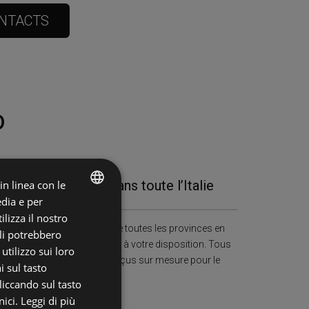
NTACTS
o
Présents dans toute l’Italie
 in linea con le
edia e per
ITALIAN
lizza il nostro
Couverture complète de toutes les provinces en
ali potrebbero
ENGLISH
Italie avec un technicien à votre disposition. Tous
tilizzo sui loro
nos escaliers sont conçus sur mesure pour le
i sul tasto
client.
liccando sul tasto
ici.
Leggi di più