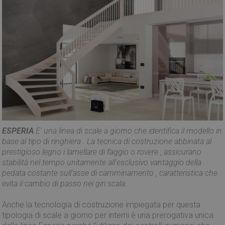
ESPERIA
E' una linea di scale a giorno che identifica il modello in
base al tipo di ringhiera . La tecnica di costruzione abbinata al
prestigioso legno i lamellare di faggio o rovere , assicurano
stabilità nel tempo unitamente all’esclusivo vantaggio della
pedata costante sull’asse di camminamento , caratteristica che
evita il cambio di passo nei giri scala.
Anche la tecnologia di costruzione impiegata per questa
tipologia di scale a giorno per interni è una prerogativa unica