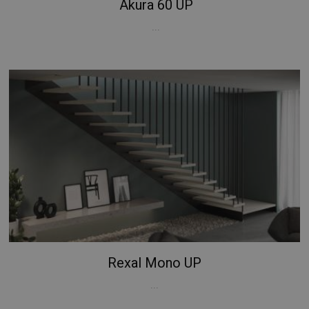
Akura 60 UP
...
Rexal Mono UP
...