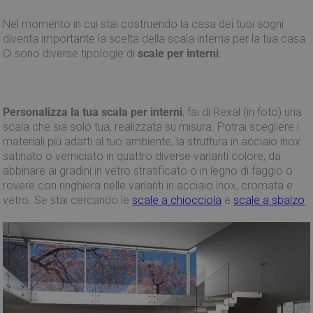
software di
analisi Microsoft
Nel momento in cui stai costruendo la casa dei tuoi sogni
Clarity. Viene
utilizzato per
diventa importante la scelta della scala interna per la tua casa.
memorizzare
Ci sono diverse tipologie di
scale per interni
.
informazioni
sulla sessione
dell'utente e per
combinare più
visualizzazioni di
pagina in una
Personalizza la tua scala per interni
, fai di Rexal (in foto) una
singola sessione
utente per scopi
scala che sia solo tua, realizzata su misura. Potrai scegliere i
di analisi.
materiali più adatti al tuo ambiente, la struttura in acciaio inox
satinato o verniciato in quattro diverse varianti colore, da
abbinare ai gradini in vetro stratificato o in legno di faggio o
rovere con ringhiera nelle varianti in acciaio inox, cromata e
vetro. Se stai cercando le
scale a chiocciola
e
scale a sbalzo