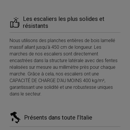
in modo casuale
settimana
cookie 
Corporation
come
parte d
.c.bing.com
identificatore de
Micros
cliente. È incluso
che uti
in ogni richiesta
Les escaliers les plus solides et
per mis
di pagina in un
l'utilizz
résistants
sito e utilizzato
sito We
per calcolare i
analisi 
dati di visitatori,
sessioni e
_gat_gtag_UA_17372890_1
.mobirolo.com
59
Questo
Nous utilisons des planches entières de bois lamellé
campagne per i
secondi
fa parte
rapporti di
massif allant jusqu’à 450 cm de longueur. Les
Google
analisi dei siti.
Analyti
marches de nos escaliers sont directement
viene ut
__utmz
5 mesi 4
Questo è uno de
Google LLC
per limi
encastrées dans la structure latérale avec des fentes
settimane
quattro cookie
.mobirolo.com
richiest
principali
réalisées sur mesure au millimètre près pour chaque
(throttl
impostati dal
request 
marche. Grâce à cela, nos escaliers ont une
servizio Google
Analytics che
CAPACITÉ DE CHARGE D’AU MOINS 400 kg/m²,
MUID
1 anno
Questo
Microsoft
consente ai
è ampi
Corporation
proprietari di siti
garantissant une solidité et une robustesse uniques
utilizza
.clarity.ms
Web di
Micros
dans le secteur.
monitorare il
identifi
comportamento
utente
dei visitatori
univoc
misurando le
essere
prestazioni del
impost
sito. Questo
Présents dans toute l’Italie
script 
cookie identifica
incorpor
la sorgente di
ritiene
traffico verso il
ampiam