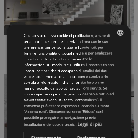
Questo sito utilizza cookie di profilazione, anche di
terze parti, per fornirle i servizi in linea con le sue
Rexal XR
preferenze, per personalizzare i contenuti, per
ITALIAN
fornirle funzionalità di social media e per analizzare
La transparence du verre et la solidité de l'acier font de
il nostro traffico. Condividiamo inoltre le
ENGLISH
Rexal un escalier mo...
informazioni sul modo in cui utilizza il nostro sito con
i nostri partner che si occupano di analisi dei dati
web e social media i quali potrebbero combinarle
con altre informazioni che ha fornito loro o che
hanno raccolto dal suo utilizzo sui loro servizi. Se
vuole saperne di più o negare il consenso a tutti o ad
alcuni cookie clicchi sul tasto “Personalizza”. Il
consenso può essere espresso cliccando sul tasto
“Accetta tutti”. Cliccando sul tasto “Rifiuta” sarà
possibile proseguire la navigazione previa
Leggi di più
installazione dei cookie tecnici.
Strettamente
Performance