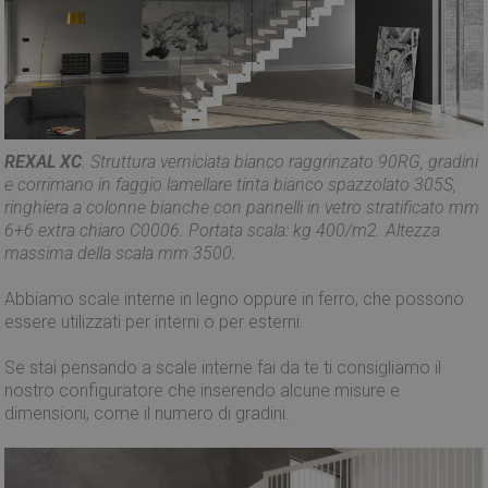
REXAL XC
. Struttura verniciata bianco raggrinzato 90RG, gradini
e corrimano in faggio lamellare tinta bianco spazzolato 305S,
ringhiera a colonne bianche con pannelli in vetro stratificato mm
6+6 extra chiaro C0006. Portata scala: kg 400/m2. Altezza
massima della scala mm 3500.
Abbiamo scale interne in legno oppure in ferro, che possono
essere utilizzati per interni o per esterni.
Se stai pensando a scale interne fai da te ti consigliamo il
nostro configuratore che inserendo alcune misure e
dimensioni, come il numero di gradini.