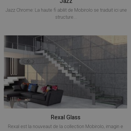
Jazz
I cookie strettamente necessari consentono le
Jazz Chrome: La haute fi abilit de Mobirolo se traduit ici une
funzionalità principali del sito web come l'accesso
structure...
dell'utente e la gestione dell'account. Il sito web non
può essere utilizzato correttamente senza i cookie
strettamente necessari.
Nome
Provider / Dominio
Scadenza
PHPSESSID
Sessione
PHP.net
www.mobirolo.com
Rexal Glass
Google
Rexal est la nouveaut de la collection Mobirolo, imagin e
Privacy Policy