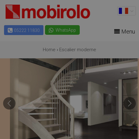
WhatsApp
05222 11830
Menu
Home
›
Escalier moderne