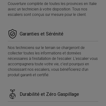
sito, così Google
che si
Couverture complète de toutes les provinces en Italie
Analytics può
sincroni
dire ai proprietar
avec un technicien à votre disposition. Tous nos
molti d
del sito da dove
Microso
escaliers sont conçus sur mesure pour le client.
provengono i
diversi,
visitatori quand
consent
arrivano sul sito.
monito
Il cookie ha una
degli ut
durata di 6 mesi
e viene
MR
1
Si tratt
Garanties et Sérénité
Microsoft
aggiornato ogni
settimana
cookie 
Corporation
volta che i dati
parte d
.c.clarity.ms
vengono inviati 
Micros
Google Analytics
che uti
Nos techniciens sur le terrain se chargeront de
per mis
__utma
1 anno 1
Questo è uno de
Google LLC
l'utilizz
collecter toutes les informations et données
mese
quattro cookie
.mobirolo.com
sito We
principali
nécessaires à l’installation de l’escalier. L’escalier vous
analisi 
impostati dal
accompagnera toute votre vie, c’est pourquoi en
servizio Google
IDE
1 anno
Questo
Google LLC
Analytics che
choisissant nos escaliers, vous bénéficierez d’un
è impos
.doubleclick.net
consente ai
Doublec
proprietari di siti
produit garanti et certifié.
fornisc
Web di
informa
monitorare il
su com
comportamento
l'utente
dei visitatori e
utilizza 
misurare le
Web e q
Durabilité et Zéro Gaspillage
prestazioni del
pubblic
sito. Questo
l'utente
cookie dura 2
potrebb
anni per
visto p