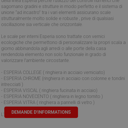
della linea Esperia perché l’utilizzo dei controlli numerici che
sagomano gradini e strutture in modo perfetto e il sistema di
unione “ad incastro” tra i vari elementi assicurano scale
strutturalmente molto solide e robuste , prive di qualsiasi
oscillazione sia verticale che orizzontale.
Le
scale per interni
Esperia sono trattate con vernici
ecologiche che permettono di personalizzare la propri scala a
giorno abbinandola agli arredi o alle porte della casa
rendendola elemento non solo funzionale in grado di
valorizzare l’ambiente circostante.
- ESPERIA COLLEGE ( ringhiera in acciaio verniciato)
- ESPERIA CHROME (ringhiera in acciaio con colonne e tondini
intrecciati )
- ESPERIA VISCAL ( ringhiera fucinata in acciaio)
- ESPERIA NOVECENTO ( ringhiera in legno tornito )
- ESPERIA VITRA ( ringhiera a pannelli di vetro )
DEMANDE D'INFORMATIONS
L'assistenza ai clienti