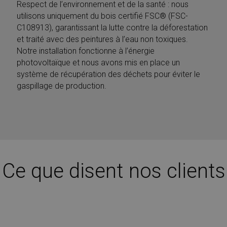
impostazione
Respect de l’environnement et de la santé : nous
visitare 
predefinita e
Web.
utilisons uniquement du bois certifié FSC® (FSC-
distingue tra
utenti e sessioni.
C108913), garantissant la lutte contre la déforestation
Viene utilizzato
per calcolare le
et traité avec des peintures à l’eau non toxiques.
statistiche dei
Notre installation fonctionne à l’énergie
visitatori nuovi e
di ritorno. Il
photovoltaïque et nous avons mis en place un
cookie viene
système de récupération des déchets pour éviter le
aggiornato ogni
volta che i dati
gaspillage de production.
vengono inviati 
Google Analytics
La durata del
cookie può
essere
personalizzata
dai proprietari
del sito web.
__utmb
29 minuti
Questo è uno de
Google LLC
59
quattro cookie
.mobirolo.com
Ce que disent nos clients
secondi
principali
impostati dal
servizio Google
Analytics che
consente ai
proprietari di siti
web di
monitorare il
comportamento