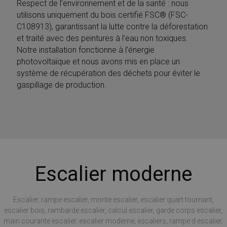
Respect de l’environnement et de la santé : nous
utilisons uniquement du bois certifié FSC® (FSC-
C108913), garantissant la lutte contre la déforestation
et traité avec des peintures à l’eau non toxiques.
Notre installation fonctionne à l’énergie
photovoltaïque et nous avons mis en place un
système de récupération des déchets pour éviter le
gaspillage de production.
Escalier moderne
Escalier, rampe escalier, monte escalier, escalier quart tournant,
escalier bois, rambarde escalier, calcul escalier, garde corps escalier,
main courante escalier, escalier moderne, escaliers, rampe d escalier,