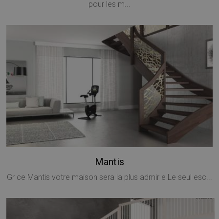
pour les m...
CookieScriptConsent
5 mesi 4
CookieScript
settimane
www.mobirolo.com
Mantis
Gr ce Mantis votre maison sera la plus admir e Le seul esc...
VISITOR_PRIVACY_METADATA
5 mesi 4
YouTube
settimane
.youtube.com