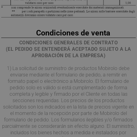
I cookie strettamente necessari consentono le
funzionalità principali del sito web come l'accesso
dell'utente e la gestione dell'account. Il sito web non
può essere utilizzato correttamente senza i cookie
strettamente necessari.
Condiciones de venta
Nome
Provider / Dominio
Scadenza
CONDICIONES GENERALES DE CONTRATO
PHPSESSID
Sessione
PHP.net
(EL PEDIDO SE ENTENDERÁ ACEPTADO SUJETO A LA
www.mobirolo.com
APROBACIÓN DE LA EMPRESA)
1) La solicitud de suministro de productos Mobirolo debe
enviarse mediante el formulario de pedido, a remitir en
formato papel o electrónico a Mobirolo. El formulario de
pedido solo es válido si está cumplimentado de forma
completa y legible y firmado por el Cliente en todas las
secciones requeridas. Los precios de los productos
solicitados son los indicados en la lista de precios vigente en
el momento de la recepción por parte de Mobirolo del
formulario de pedido. Los formularios ilegibles y/o firmados
parcialmente se considerarán sin efecto alguno. El suministro,
Google
incluidos los bienes hechos a medida e instalados por
Privacy Policy