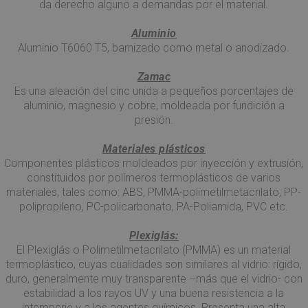
da derecho alguno a demandas por el material.
Aluminio
Aluminio T6060 T5, barnizado como metal o anodizado.
Zamac
Es una aleación del cinc unida a pequeños porcentajes de
aluminio, magnesio y cobre, moldeada por fundición a
presión.
Materiales plásticos
Componentes plásticos moldeados por inyección y extrusión,
constituidos por polímeros termoplásticos de varios
materiales, tales como: ABS, PMMA-polimetilmetacrilato, PP-
polipropileno, PC-policarbonato, PA-Poliamida, PVC etc.
Plexiglás:
El Plexiglás o Polimetilmetacrilato (PMMA) es un material
termoplástico, cuyas cualidades son similares al vidrio: rígido,
duro, generalmente muy transparente –más que el vidrio- con
estabilidad a los rayos UV y una buena resistencia a la
intemperie y a los agentes químicos. Presenta una alta