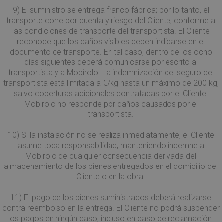
VISITOR_INFO1_LIVE
5 mesi 4
Questo
Google LLC
9) El suministro se entrega franco fábrica; por lo tanto, el
settimane
è impos
.youtube.com
__utmt
9 minuti
Questo cookie è
Google LLC
Youtub
transporte corre por cuenta y riesgo del Cliente, conforme a
59
impostato da
.mobirolo.com
tenere t
secondi
Google Analytics
las condiciones de transporte del transportista. El Cliente
delle
Secondo la loro
prefere
reconoce que los daños visibles deben indicarse en el
documentazione
dell'ut
viene utilizzato
documento de transporte. En tal caso, dentro de los ocho
i video 
per limitare la
Youtub
días siguientes deberá comunicarse por escrito al
frequenza delle
incorpo
richieste per il
transportista y a Mobirolo. La indemnización del seguro del
siti; p
servizio,
determi
transportista está limitada a €/kg hasta un máximo de 200 kg,
limitando la
il visit
raccolta di dati
salvo coberturas adicionales contratadas por el Cliente.
sito we
su siti ad alto
utilizza
Mobirolo no responde por daños causados por el
traffico. Scade
nuova o
dopo 10 minuti
transportista.
vecchia
version
_gid
1 giorno
Questo cookie è
Google LLC
dell'int
impostato da
.mobirolo.com
10) Si la instalación no se realiza inmediatamente, el Cliente
di Yout
Google Analytics
asume toda responsabilidad, manteniendo indemne a
Memorizza e
SRM_B
1 anno
Si tratt
Microsoft
aggiorna un
Mobirolo de cualquier consecuencia derivada del
cookie 
Corporation
valore univoco
parte d
.c.bing.com
almacenamiento de los bienes entregados en el domicilio del
per ogni pagina
Micros
visitata e viene
Cliente o en la obra.
che gar
utilizzato per
il corre
contare e tenere
funzio
traccia delle
11) El pago de los bienes suministrados deberá realizarse
di ques
visualizzazioni di
Web.
contra reembolso en la entrega. El Cliente no podrá suspender
pagina.
los pagos en ningún caso, incluso en caso de reclamación.
SM
.c.clarity.ms
Sessione
Si tratt