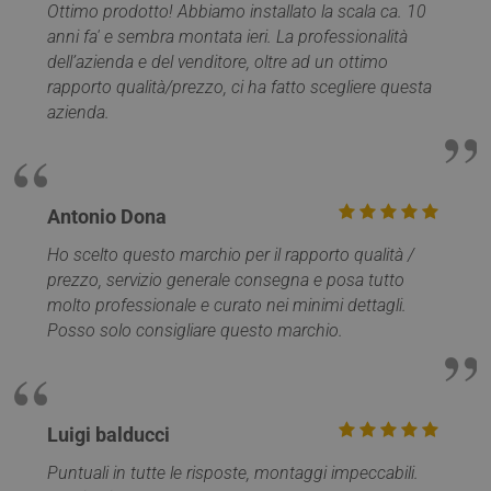
software di
Ottimo prodotto! Abbiamo installato la scala ca. 10
analisi Microsoft
anni fa' e sembra montata ieri. La professionalità
Clarity. Viene
utilizzato per
dell’azienda e del venditore, oltre ad un ottimo
memorizzare
informazioni
rapporto qualità/prezzo, ci ha fatto scegliere questa
sulla sessione
azienda.
dell'utente e per
combinare più
visualizzazioni di
pagina in una
singola sessione
utente per scopi
di analisi.
Antonio Dona
Ho scelto questo marchio per il rapporto qualità /
prezzo, servizio generale consegna e posa tutto
molto professionale e curato nei minimi dettagli.
Posso solo consigliare questo marchio.
Luigi balducci
Puntuali in tutte le risposte, montaggi impeccabili.