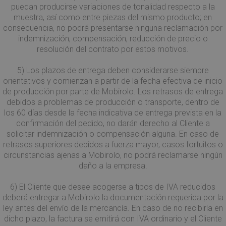
__Secure-YNID
.youtube.com
5 mesi 4
puedan producirse variaciones de tonalidad respecto a la
mese
viene utilizzato
_gcl_au
2 mesi 4
Questo
Google LLC
settimane
da Google
settimane
è impos
.mobirolo.com
muestra, así como entre piezas del mismo producto; en
Analytics per
Doublec
consecuencia, no podrá presentarse ninguna reclamación por
mantenere lo
fornisc
stato della
informa
indemnización, compensación, reducción de precio o
sessione.
su com
resolución del contrato por estos motivos.
l'utente
__utmc
Sessione
Questo è uno de
Google LLC
utilizza 
quattro cookie
.mobirolo.com
Web e q
5) Los plazos de entrega deben considerarse siempre
principali
pubblic
impostati dal
l'utente
orientativos y comienzan a partir de la fecha efectiva de inicio
servizio Google
potrebb
de producción por parte de Mobirolo. Los retrasos de entrega
Analytics che
visto p
consente ai
visitare 
debidos a problemas de producción o transporte, dentro de
proprietari di siti
Web.
los 60 días desde la fecha indicativa de entrega prevista en la
web di
monitorare il
test_cookie
15 minuti
Questo
Google LLC
confirmación del pedido, no darán derecho al Cliente a
comportamento
è impos
.doubleclick.net
solicitar indemnización o compensación alguna. En caso de
dei visitatori e
DoubleC
misurare le
(che è d
retrasos superiores debidos a fuerza mayor, casos fortuitos o
prestazioni del
proprie
circunstancias ajenas a Mobirolo, no podrá reclamarse ningún
sito. Non è
Google)
utilizzato nella
determi
daño a la empresa.
maggior parte
il brow
dei siti ma è
visitato
impostato per
sito we
6) El Cliente que desee acogerse a tipos de IVA reducidos
consentire
support
deberá entregar a Mobirolo la documentación requerida por la
l'interoperabilità
cookie.
con la versione
ley antes del envío de la mercancía. En caso de no recibirla en
precedente del
_fbp
2 mesi 4
Utilizza
Meta Platform
dicho plazo, la factura se emitirá con IVA ordinario y el Cliente
codice di Google
settimane
Facebo
Inc.
Analytics noto