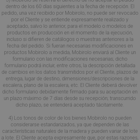
dentro de los 60 días siguientes a la fecha de recepción. El
pedido, una vez recibido por Mobirolo, no puede ser revocado
por el Cliente y se entiende expresamente realizado y
aceptado, salvo lo anterior, para el modelo o modelos de
productos en producción en el momento de la ejecución,
incluso si difieren de catálogos o muestras anteriores a la
fecha del pedido. Si fueran necesarias modificaciones en
productos Mobirolo a medida, Mobirolo enviará al Cliente un
formulario con las modificaciones necesarias; dicho
formulario podrá incluir, entre otros, la descripción detallada
de cambios en los datos transmitidos por el Cliente, plazos de
entrega, lugar de destino, dimensiones/descripciones de la
escalera, plano de la escalera, etc. El Cliente deberá devolver
dicho formulario debidamente firmado para su aceptación en
un plazo máximo de 7 días desde su recepción; transcurrido
dicho plazo, se entenderá aceptado tácitamente.
Provider /
4) Los tonos de color de los bienes Mobirolo no pueden
Nome
Scadenza
Descrizione
Dominio
considerarse estandarizados, ya que dependen de las
Provider /
Nome
Scadenza
Descrizione
__Secure-
.youtube.com
5 mesi 4
Dominio
Provider /
características naturales de la madera y pueden variar de lote
Nome
Scadenza
Descriz
ROLLOUT_TOKEN
settimane
Dominio
a lote. El Cliente acepta expresamente que, por estas razones,
_ga_Z55GDM9951
.mobirolo.com
1 anno 1
Questo cookie