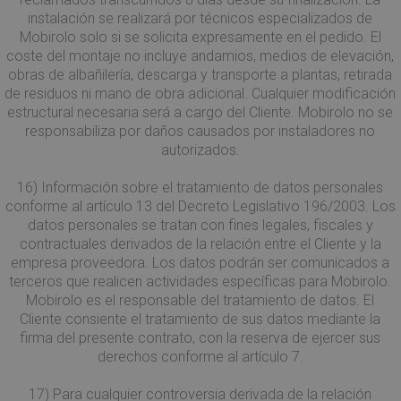
sito, così Google
che si
Analytics può
instalación se realizará por técnicos especializados de
sincroni
dire ai proprietar
molti d
Mobirolo solo si se solicita expresamente en el pedido. El
del sito da dove
Microso
provengono i
coste del montaje no incluye andamios, medios de elevación,
diversi,
visitatori quand
consent
obras de albañilería, descarga y transporte a plantas, retirada
arrivano sul sito.
monito
Il cookie ha una
de residuos ni mano de obra adicional. Cualquier modificación
degli ut
durata di 6 mesi
estructural necesaria será a cargo del Cliente. Mobirolo no se
e viene
MR
1
Si tratt
Microsoft
aggiornato ogni
responsabiliza por daños causados por instaladores no
settimana
cookie 
Corporation
volta che i dati
autorizados.
parte d
.c.clarity.ms
vengono inviati 
Micros
Google Analytics
che uti
16) Información sobre el tratamiento de datos personales
per mis
__utma
1 anno 1
Questo è uno de
Google LLC
l'utilizz
conforme al artículo 13 del Decreto Legislativo 196/2003. Los
mese
quattro cookie
.mobirolo.com
sito We
principali
datos personales se tratan con fines legales, fiscales y
analisi 
impostati dal
contractuales derivados de la relación entre el Cliente y la
servizio Google
IDE
1 anno
Questo
Google LLC
Analytics che
empresa proveedora. Los datos podrán ser comunicados a
è impos
.doubleclick.net
consente ai
Doublec
terceros que realicen actividades específicas para Mobirolo.
proprietari di siti
fornisc
Web di
Mobirolo es el responsable del tratamiento de datos. El
informa
monitorare il
su com
Cliente consiente el tratamiento de sus datos mediante la
comportamento
l'utente
dei visitatori e
firma del presente contrato, con la reserva de ejercer sus
utilizza 
misurare le
Web e q
derechos conforme al artículo 7.
prestazioni del
pubblic
sito. Questo
l'utente
cookie dura 2
potrebb
17) Para cualquier controversia derivada de la relación
anni per
visto p