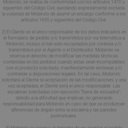
Mobirolo, se realiza de conformidad con los artículos 1470 y
siguientes del Código Civil, quedando expresamente excluida
la voluntad de Mobirolo de asumir un encargo conforme a los
artículos 1655 y siguientes del Código Civil.
2) El Cliente es el único responsable de los datos indicados en
el formulario de pedido y/o transmitidos por vía telemática a
CookieScriptConsent
5 mesi 4
CookieScript
settimane
www.mobirolo.com
Mobirolo, incluso si han sido recopilados por cortesía y/o
transmitidos por el Agente o el Distribuidor. Mobirolo se
reserva el derecho de modificar las medidas técnicas
contenidas en los pedidos cuando estas sean incompatibles
con el producto solicitado, manifiestamente erróneas y/o
contrarias a disposiciones legales. En tal caso, Mobirolo
solicitará al Cliente la aceptación de las modificaciones, y una
vez aceptadas, el Cliente será el único responsable. Las
escaleras solicitadas con ejecución “fuera de escuadra”,
debido a la dificultad que implican, no generarán
responsabilidad para Mobirolo en caso de que se produzcan
diferencias de ángulo entre la escalera y las paredes
VISITOR_PRIVACY_METADATA
5 mesi 4
perimetrales.
YouTube
settimane
.youtube.com
3) Mobirolo se reserva el derecho de no aceptar el pedido