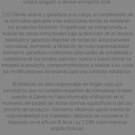
fornire
.mobirolo.com
estará obligado a abonar el importe total.
come Urchin. In
serie di
queste versioni
prodott
precedenti
pubblici
7) El Cliente asume y garantiza, a su cargo, el cumplimiento de
questo è stato
come of
la normativa aplicable a las estructuras donde se instalarán
utilizzato in
tempo r
combinazione
inserzio
los productos Mobirolo. En particular, se compromete a
con il cookie
terze pa
realizar las obras estructurales bajo la dirección de un técnico
__utmb per
identificare
YSC
Sessione
Questo
Google LLC
habilitado y garantiza disponer de todas las autorizaciones
nuove sessioni /
è impos
.youtube.com
necesarias, eximiendo a Mobirolo de toda responsabilidad.
visite per i
YouTub
visitatori di
tenere t
Asimismo, garantiza condiciones adecuadas de estabilidad y
ritorno. Quando
delle
resistencia de los locales, paredes, suelos y bases donde se
viene utilizzato
visualiz
da Google
dei vid
instalará el producto, comprometiéndose a realizar a su costa
Analytics, quest
incorpo
las modificaciones necesarias para una correcta instalación.
è sempre un
cookie di
ANONCHK
9 minuti
Questo
Microsoft
sessione che
55
fornisc
Corporation
8) Mobirolo no será responsable en ningún caso por
viene distrutto
secondi
informa
.c.clarity.ms
quando l'utente
su com
suministros que no cumplan requisitos de normativas locales
chiude il
l'utente
cuando el Cliente no haya informado a Mobirolo en el
browser.
utilizza 
Laddove è visto
Web e q
momento del pedido de dichas normas específicas o del uso
come un cookie
pubblic
previsto del producto. Asimismo, Mobirolo queda exenta de
persistente, è
l'utente
quindi probabile
potrebb
responsabilidad por materiales utilizados sin considerar lo
che sia una
visto p
dispuesto en el artículo 8 de la Ley 13/89 sobre barreras
tecnologia
visitare 
diversa che
Web.
arquitectónicas.
imposta il
cookie.