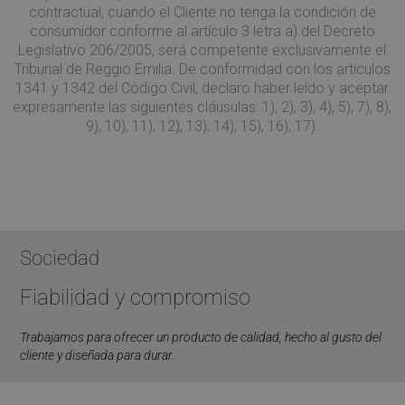
impostazione
contractual, cuando el Cliente no tenga la condición de
visitare 
predefinita e
Web.
consumidor conforme al artículo 3 letra a) del Decreto
distingue tra
utenti e sessioni.
Legislativo 206/2005, será competente exclusivamente el
Viene utilizzato
Tribunal de Reggio Emilia. De conformidad con los artículos
per calcolare le
statistiche dei
1341 y 1342 del Código Civil, declaro haber leído y aceptar
visitatori nuovi e
expresamente las siguientes cláusulas: 1), 2), 3), 4), 5), 7), 8),
di ritorno. Il
cookie viene
9), 10), 11), 12), 13), 14), 15), 16), 17).
aggiornato ogni
volta che i dati
vengono inviati 
Google Analytics
La durata del
cookie può
essere
personalizzata
dai proprietari
del sito web.
Sociedad
__utmb
29 minuti
Questo è uno de
Google LLC
59
quattro cookie
.mobirolo.com
Fiabilidad y compromiso
secondi
principali
impostati dal
servizio Google
Analytics che
Trabajamos para ofrecer un producto de calidad, hecho al gusto del
consente ai
cliente y diseñada para durar.
proprietari di siti
web di
monitorare il
comportamento