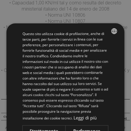
• Capacidad 1,00 KN/ml tal y como resulta del decreto
ministerial italiano del 14 de enero de 2008
• Norma UNI 10806
• Norma UNI 10807
• Norma UNI 10808 (Excluida la Chrome) (Incluida la Chrome
en Esperia).
Questo sito utilizza cookie di profilazione, anche di
terze parti, per fornirle i servizi in linea con le sue
preferenze, per personalizzare i contenuti, per
Certificación sobre los productos:
ITALIAN
fornirle funzionalità di social media e per analizzare
il nostro traffico. Condividiamo inoltre le
ENGLISH
• FSC 100% (License Code FSC-C108913) para todos los
informazioni sul modo in cui utilizza il nostro sito con
productos de haya
i nostri partner che si occupano di analisi dei dati
• Conformidad conla norma UNI EN 14975 para entrantes ZX y
web e social media i quali potrebbero combinarle
tipo D y Zenith.
con altre informazioni che ha fornito loro o che
• Certificación Sistema de Calidad 9001:2008
hanno raccolto dal suo utilizzo sui loro servizi. Se
vuole saperne di più o negare il consenso a tutti o ad
Servicios
alcuni cookie clicchi sul tasto “Personalizza”. Il
consenso può essere espresso cliccando sul tasto
Página en construcción
“Accetta tutti”. Cliccando sul tasto “Rifiuta” sarà
possibile proseguire la navigazione previa
Leggi di più
installazione dei cookie tecnici.
Strettamente
Performance