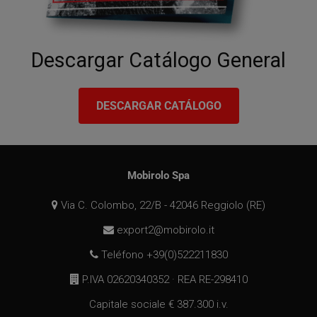
Descargar Catálogo General
DESCARGAR CATÁLOGO
Mobirolo Spa
Via C. Colombo, 22/B - 42046 Reggiolo (RE)
export2@mobirolo.it
Teléfono +39(0)522211830
P.IVA 02620340352 · REA RE-298410
Capitale sociale € 387.300 i.v.