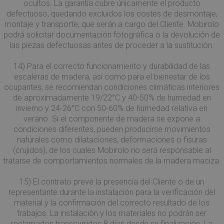
in modo casuale
ocultos. La garantía cubre únicamente el producto
settimana
cookie 
Corporation
come
parte d
.c.bing.com
defectuoso, quedando excluidos los costes de desmontaje,
identificatore de
Micros
cliente. È incluso
montaje y transporte, que serán a cargo del Cliente. Mobirolo
che uti
in ogni richiesta
per mis
podrá solicitar documentación fotográfica o la devolución de
di pagina in un
l'utilizz
sito e utilizzato
las piezas defectuosas antes de proceder a la sustitución.
sito We
per calcolare i
analisi 
dati di visitatori,
sessioni e
14) Para el correcto funcionamiento y durabilidad de las
_gat_gtag_UA_17372890_1
.mobirolo.com
59
Questo
campagne per i
secondi
fa parte
escaleras de madera, así como para el bienestar de los
rapporti di
Google
analisi dei siti.
ocupantes, se recomiendan condiciones climáticas interiores
Analyti
viene ut
de aproximadamente 19/22°C y 40-50% de humedad en
__utmz
5 mesi 4
Questo è uno de
Google LLC
per limi
settimane
quattro cookie
invierno y 24-26°C con 50-60% de humedad relativa en
.mobirolo.com
richiest
principali
(throttl
verano. Si el componente de madera se expone a
impostati dal
request 
servizio Google
condiciones diferentes, pueden producirse movimientos
Analytics che
MUID
1 anno
Questo
naturales como dilataciones, deformaciones o fisuras
Microsoft
consente ai
è ampi
Corporation
proprietari di siti
(crujidos), de los cuales Mobirolo no será responsable al
utilizza
.clarity.ms
Web di
Micros
tratarse de comportamientos normales de la madera maciza.
monitorare il
identifi
comportamento
utente
dei visitatori
univoc
15) El contrato prevé la presencia del Cliente o de un
misurando le
essere
prestazioni del
representante durante la instalación para la verificación del
impost
sito. Questo
script 
material y la confirmación del correcto resultado de los
cookie identifica
incorpor
la sorgente di
trabajos. La instalación y los materiales no podrán ser
ritiene
traffico verso il
ampiam
reclamados transcurridos 8 días desde su finalización. La