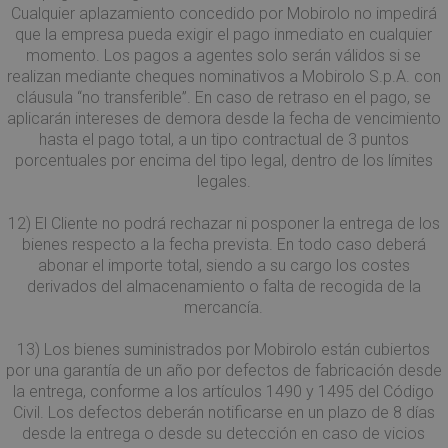
_clck
.mobirolo.com
1 anno
Questo cookie
cookie 
Cualquier aplazamiento concedido por Mobirolo no impedirá
viene utilizzato
parte d
per monitorare l
que la empresa pueda exigir el pago inmediato en cualquier
Micros
interazioni degli
che uti
momento. Los pagos a agentes solo serán válidos si se
utenti e il
per mis
coinvolgimento
realizan mediante cheques nominativos a Mobirolo S.p.A. con
l'utilizz
sul sito web per
sito We
cláusula “no transferible”. En caso de retraso en el pago, se
migliorare
analisi 
l'esperienza degl
aplicarán intereses de demora desde la fecha de vencimiento
utenti e la
MUID
1 anno
Questo
Microsoft
hasta el pago total, a un tipo contractual de 3 puntos
funzionalità del
è ampi
Corporation
sito web.
porcentuales por encima del tipo legal, dentro de los límites
utilizza
.bing.com
Micros
legales.
_ga
1 anno 1
Questo nome di
Google LLC
identifi
mese
cookie è
.mobirolo.com
utente
associato a
univoc
12) El Cliente no podrá rechazar ni posponer la entrega de los
Google Universa
essere
Analytics, che è
bienes respecto a la fecha prevista. En todo caso deberá
impost
un
script 
abonar el importe total, siendo a su cargo los costes
aggiornamento
incorpor
significativo del
derivados del almacenamiento o falta de recogida de la
ritiene
servizio di analis
ampiam
mercancía.
più
che si
comunemente
sincroni
utilizzato da
molti d
13) Los bienes suministrados por Mobirolo están cubiertos
Google. Questo
Microso
cookie viene
por una garantía de un año por defectos de fabricación desde
diversi,
utilizzato per
consent
la entrega, conforme a los artículos 1490 y 1495 del Código
distinguere
monito
utenti unici
Civil. Los defectos deberán notificarse en un plazo de 8 días
degli ut
assegnando un
desde la entrega o desde su detección en caso de vicios
numero generat
MR
1
Si tratt
Microsoft