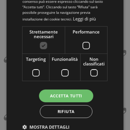
consenso può essere espresso cliccando sul tasto
Ilaria Chiarinelli
“Accetta tutti”. Cliccando sul tasto “Rifiuta” sarà
possibile proseguire la navigazione previa
Ottimo prodotto! Abbiamo installato la scala ca. 10
Leggi di più
installazione dei cookie tecnici.
anni fa' e sembra montata ieri. La professionalità
dell’azienda e del venditore, oltre ad un ottimo
Strettamente
Performance
rapporto qualità/prezzo, ci ha fatto scegliere questa
necessari
azienda.
Targeting
Funzionalità
Non
classificati
Antonio Dona
Ho scelto questo marchio per il rapporto qualità /
prezzo, servizio generale consegna e posa tutto
molto professionale e curato nei minimi dettagli.
ACCETTA TUTTI
Posso solo consigliare questo marchio.
RIFIUTA
MOSTRA DETTAGLI
Luigi balducci