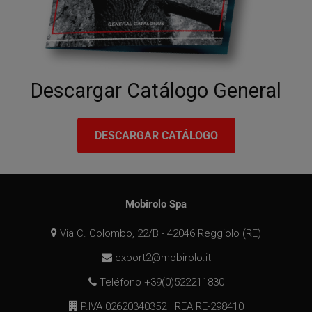
VISITOR_PRIVACY_METADATA
5 mesi 4
YouTube
settimane
.youtube.com
Descargar Catálogo General
DESCARGAR CATÁLOGO
Mobirolo Spa
Via C. Colombo, 22/B - 42046 Reggiolo (RE)
export2@mobirolo.it
Teléfono +39(0)522211830
P.IVA 02620340352 · REA RE-298410