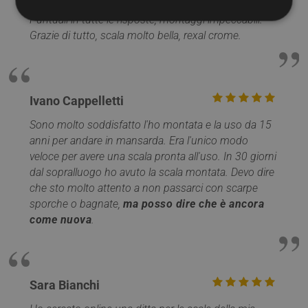
Puntuali in tutte le risposte, montaggi impeccabili.
Grazie di tutto, scala molto bella, rexal crome.
Strettamente necessari
Performance
Targeting
Funzionalità
Non classificati
I cookie strettamente necessari consentono le
Ivano Cappelletti
funzionalità principali del sito web come l'accesso
dell'utente e la gestione dell'account. Il sito web non
Sono molto soddisfatto l'ho montata e la uso da 15
può essere utilizzato correttamente senza i cookie
strettamente necessari.
anni per andare in mansarda. Era l'unico modo
veloce per avere una scala pronta all'uso. In 30 giorni
Nome
Provider / Dominio
Scadenza
dal sopralluogo ho avuto la scala montata. Devo dire
PHPSESSID
Sessione
PHP.net
che sto molto attento a non passarci con scarpe
www.mobirolo.com
sporche o bagnate,
ma posso dire che è ancora
come nuova
.
Sara Bianchi