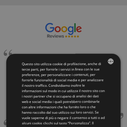
Riccardo Dugo
Questo sito utilizza cookie di profilazione, anche di
terze parti, per fornirle i servizi in linea con le sue
Sopralluogo effettuato da persona competente,
preferenze, per personalizzare i contenuti, per
ITALIAN
nonostante gli evidenti fuori squadra lavoro eseguito
fornirle funzionalità di social media e per analizzare
il nostro traffico. Condividiamo inoltre le
ENGLISH
eccellentemente. Operai addetti al montaggio precisi,
informazioni sul modo in cui utilizza il nostro sito con
scrupolosi, puliti, educati, riservati ecc.ecc. che dire?
i nostri partner che si occupano di analisi dei dati
Rifarei altre cento volte l'acquisto, grazie mille
web e social media i quali potrebbero combinarle
Mobirolo.
con altre informazioni che ha fornito loro o che
hanno raccolto dal suo utilizzo sui loro servizi. Se
vuole saperne di più o negare il consenso a tutti o ad
alcuni cookie clicchi sul tasto “Personalizza”. Il