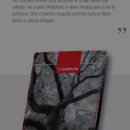
Ho cercato online una ditta per le scale della mia
villetta. Ho scelto Mobirolo e devo ringraziare tutte le
persone che ci hanno seguito perchè tutto è filato
liscio e senza intoppi.
Google
Privacy Policy
CookieScriptConsent
5 mesi 4
CookieScript
settimane
www.mobirolo.com