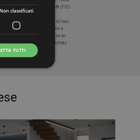
iquement du bois certifié FSC® (FSC-
Non classificati
rantissant la lutte contre la
n et traité avec des peintures à l’eau
. Notre installation fonctionne à
hotovoltaïque et nous avons mis en
stème de récupération des déchets
ETTA TUTTI
le gaspillage de production.
icati
ese
e la gestione
e sul linguaggio
rico utilizzato per
ente. Normalmente è
il modo in cui
er il sito, ma un
di accesso per un