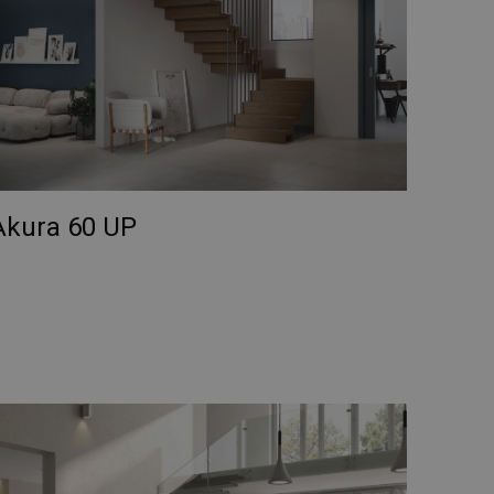
vizio Cookie-
 di consenso sui
 il banner dei cookie
amente.
morizzare le scelte
a loro interazione
 del visitatore
ni sulla privacy,
no onorate nelle
Akura 60 UP
Descrizione
 mantenere lo stato
ornisce informazioni
alsiasi pubblicità
l servizio Google
visitare il sito
torare il
del sito. Non è
er consentire
 è di proprietà di
 di Google Analytics
tatore del sito web
è stato utilizzato in
e sessioni / visite
oogle Analytics,
i prodotti