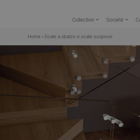
Collection
Société
C
Home
›
Scale a sbalzo e scale sospese