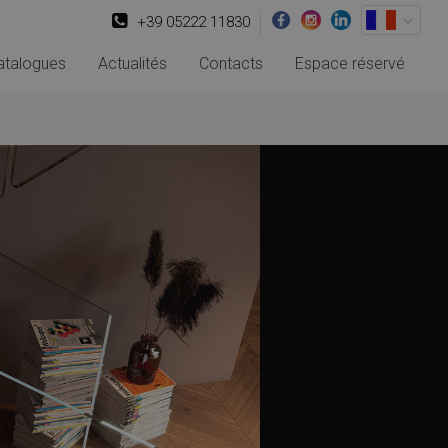
+39 05222 11830
atalogues
Actualités
Contacts
Espace réservé