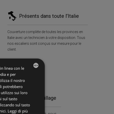
Présents dans toute l’Italie
Couverture complète de toutes les provinces en
Italie avec un technicien à votre disposition. Tous
nos escaliers sont conçus sur mesure pour le
client.
 in linea con le
edia e per
ITALIAN
lizza il nostro
ali potrebbero
ENGLISH
tilizzo sui loro
abilité et Zéro Gaspillage
i sul tasto
liccando sul tasto
ici.
Leggi di più
’environnement et de la santé : nous