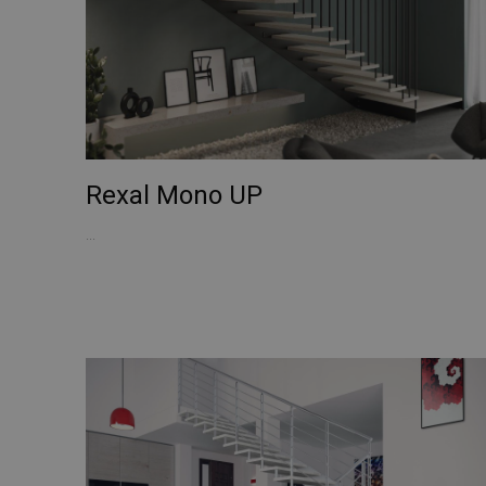
YSC
__utmt
ANONCHK
_gid
VISITOR_INFO1_LIV
Rexal Mono UP
_clck
...
SRM_B
_ga
SM
MUID
__utmz
MR