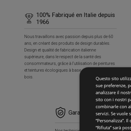
100% Fabriqué en Italie depuis
1966
Nous travaillons avec passion depuis plus de 60
ans, en créant des produits de design durables.
Design et qualité de fabrication italienne
supérieure, dans le respect de la santé des
consommateurs, grâce à l’utilisation de peintures
et teintures écologiques à base d’eau pour notre
bois.
Questo sito utilizz
sue preferenze, pe
analizzare il nost
sito con i nostri 
combinarle con al
Garanties et Sérénité
servizi. Se vuole 
“Personalizza”. Il
“Rifiuta” sarà pos
Nos techniciens sur le terrain se charger