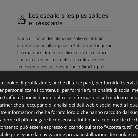
Les escaliers les plus solides
et résistants
Nous utilisons des planches entières de bois
lamellé massif allant jusqu’à 450 cm de longueur.
Les marches de nos escaliers sont directement
encastrées dans la structure latérale avec des
fentes réalisées sur mesure au millimètre près
pour chaque marche. Grâce à cela, nos escaliers
ont une CAPACITÉ DE CHARGE D’AU MOINS 400
a cookie di profilazione, anche di terze parti, per fornirle i servizi
kg/m², garantissant une solidité et une robustesse
r personalizzare i contenuti, per fornirle funzionalità di social m
uniques dans le secteur.
ro traffico. Condividiamo inoltre le informazioni sul modo in cui uti
partner che si occupano di analisi dei dati web e social media i qu
tre informazioni che ha fornito loro o che hanno raccolto dal suo u
Dur
saperne di più o negare il consenso a tutti o ad alcuni cookie clicch
 consenso può essere espresso cliccando sul tasto “Accetta tutti”. C
sibile proseguire la navigazione previa installazione dei cookie tecn
ont de
Respect de l