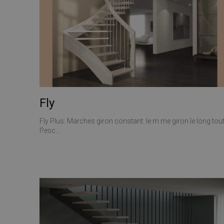
CookieScriptConse
VISITOR_PRIVACY_
Fly
Nome
Fly Plus: Marches giron constant: le m me giron le long tou
l?esc...
Nome
__Secure-ROLLOU
Nome
__Secure-YNID
_ga_Z55GDM9951
_gcl_au
__utmc
test_cookie
_fbp