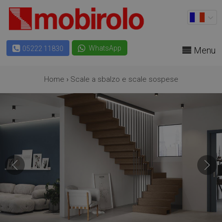
WhatsApp
05222 11830
Menu
Home
›
Scale a sbalzo e scale sospese