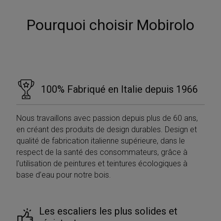
Pourquoi choisir Mobirolo
Google
100% Fabriqué en Italie depuis 1966
Privacy Policy
Nous travaillons avec passion depuis plus de 60 ans,
en créant des produits de design durables. Design et
qualité de fabrication italienne supérieure, dans le
respect de la santé des consommateurs, grâce à
l’utilisation de peintures et teintures écologiques à
CookieScriptConsent
5 mesi 4
CookieScript
settimane
www.mobirolo.com
base d’eau pour notre bois.
Les escaliers les plus solides et