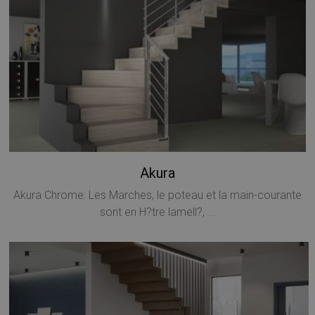
Akura
Akura Chrome: Les Marches, le poteau et la main-courante
sont en H?tre lamell?, ...