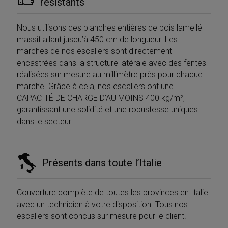
résistants
Nous utilisons des planches entières de bois lamellé
massif allant jusqu’à 450 cm de longueur. Les
marches de nos escaliers sont directement
encastrées dans la structure latérale avec des fentes
réalisées sur mesure au millimètre près pour chaque
VISITOR_PRIVACY_METADATA
5 mesi 4
YouTube
settimane
.youtube.com
marche. Grâce à cela, nos escaliers ont une
CAPACITÉ DE CHARGE D’AU MOINS 400 kg/m²,
garantissant une solidité et une robustesse uniques
dans le secteur.
Présents dans toute l’Italie
Couverture complète de toutes les provinces en Italie
avec un technicien à votre disposition. Tous nos
escaliers sont conçus sur mesure pour le client.