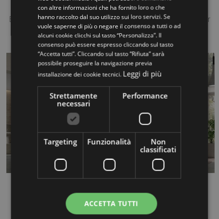
Akura XR
con altre informazioni che ha fornito loro o che
hanno raccolto dal suo utilizzo sui loro servizi. Se
Escalier en bois de ch?ne lamell?, ?paisseur 50mm couleur
vuole saperne di più o negare il consenso a tutti o ad
naturelle 253, (dispon...
alcuni cookie clicchi sul tasto “Personalizza”. Il
consenso può essere espresso cliccando sul tasto
“Accetta tutti”. Cliccando sul tasto “Rifiuta” sarà
possibile proseguire la navigazione previa
Leggi di più
installazione dei cookie tecnici.
Strettamente
Performance
necessari
Targeting
Funzionalità
Non
classificati
Fly XR
ACCETTA TUTTI
Escalier en bois de ch ne lamell , paisseur 50mm couleur
cacao 4...