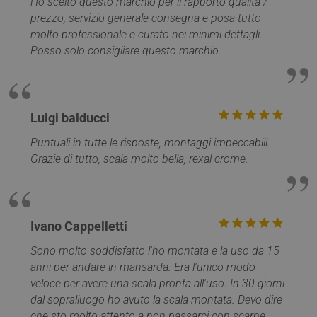
Ho scelto questo marchio per il rapporto qualità /
servizio Google
Analytics che
prezzo, servizio generale consegna e posa tutto
MUID
1 anno
Questo
Microsoft
consente ai
è ampi
Corporation
proprietari di siti
molto professionale e curato nei minimi dettagli.
utilizza
.clarity.ms
Web di
Micros
Posso solo consigliare questo marchio.
monitorare il
identifi
comportamento
utente
dei visitatori
univoc
misurando le
essere
prestazioni del
impost
sito. Questo
script 
cookie identifica
Luigi balducci
incorpor
la sorgente di
ritiene
traffico verso il
ampiam
Puntuali in tutte le risposte, montaggi impeccabili.
sito, così Google
che si
Analytics può
sincroni
Grazie di tutto, scala molto bella, rexal crome.
dire ai proprietar
molti d
del sito da dove
Microso
provengono i
diversi,
visitatori quand
consent
arrivano sul sito.
monito
Il cookie ha una
degli ut
durata di 6 mesi
Ivano Cappelletti
e viene
MR
1
Si tratt
Microsoft
aggiornato ogni
settimana
cookie 
Corporation
Sono molto soddisfatto l'ho montata e la uso da 15
volta che i dati
parte d
.c.clarity.ms
vengono inviati 
anni per andare in mansarda. Era l'unico modo
Micros
Google Analytics
che uti
veloce per avere una scala pronta all'uso. In 30 giorni
per mis
__utma
1 anno 1
Questo è uno de
Google LLC
l'utilizz
dal sopralluogo ho avuto la scala montata. Devo dire
mese
quattro cookie
.mobirolo.com
sito We
principali
che sto molto attento a non passarci con scarpe
analisi 