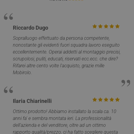
visualizzazioni di
Web.
pagina.
SM
.c.clarity.ms
Sessione
Si tratt
_clck
.mobirolo.com
1 anno
Questo cookie
cookie 
viene utilizzato
parte d
per monitorare l
Micros
interazioni degli
Riccardo Dugo
che uti
utenti e il
per mis
coinvolgimento
l'utilizz
Sopralluogo effettuato da persona competente,
sul sito web per
sito We
migliorare
nonostante gli evidenti fuori squadra lavoro eseguito
analisi 
l'esperienza degl
eccellentemente. Operai addetti al montaggio precisi,
utenti e la
MUID
1 anno
Questo
Microsoft
funzionalità del
è ampi
Corporation
scrupolosi, puliti, educati, riservati ecc.ecc. che dire?
sito web.
utilizza
.bing.com
Rifarei altre cento volte l'acquisto, grazie mille
Micros
_ga
1 anno 1
Questo nome di
Google LLC
identifi
Mobirolo.
mese
cookie è
.mobirolo.com
utente
associato a
univoc
Google Universa
essere
Analytics, che è
impost
un
script 
aggiornamento
incorpor
significativo del
ritiene
Ilaria Chiarinelli
servizio di analis
ampiam
più
che si
comunemente
Ottimo prodotto! Abbiamo installato la scala ca. 10
sincroni
utilizzato da
molti d
anni fa' e sembra montata ieri. La professionalità
Google. Questo
Microso
cookie viene
diversi,
dell’azienda e del venditore, oltre ad un ottimo
utilizzato per
consent
distinguere
rapporto qualità/prezzo, ci ha fatto scegliere questa
monito