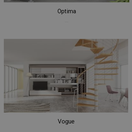
Optima
...
Vogue
...