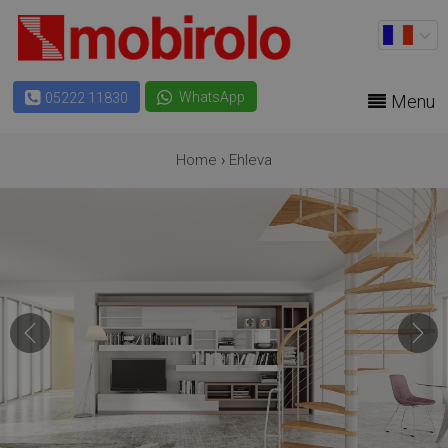
WhatsApp
05222 11830
Menu
Home
›
Ehleva