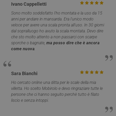
cookie identifica
Ivano Cappelletti
incorpor
la sorgente di
ritiene
traffico verso il
ampiam
sito, così Google
Sono molto soddisfatto l'ho montata e la uso da 15
che si
Analytics può
sincroni
anni per andare in mansarda. Era l'unico modo
dire ai proprietar
molti d
del sito da dove
veloce per avere una scala pronta all'uso. In 30 giorni
Microso
provengono i
diversi,
dal sopralluogo ho avuto la scala montata. Devo dire
visitatori quand
consent
arrivano sul sito.
monito
che sto molto attento a non passarci con scarpe
Il cookie ha una
degli ut
durata di 6 mesi
sporche o bagnate,
ma posso dire che è ancora
e viene
MR
1
Si tratt
Microsoft
come nuova
.
aggiornato ogni
settimana
cookie 
Corporation
volta che i dati
parte d
.c.clarity.ms
vengono inviati 
Micros
Google Analytics
che uti
per mis
__utma
1 anno 1
Questo è uno de
Google LLC
l'utilizz
mese
quattro cookie
.mobirolo.com
sito We
Sara Bianchi
principali
analisi 
impostati dal
servizio Google
Ho cercato online una ditta per le scale della mia
IDE
1 anno
Questo
Google LLC
Analytics che
è impos
.doubleclick.net
villetta. Ho scelto Mobirolo e devo ringraziare tutte le
consente ai
Doublec
proprietari di siti
persone che ci hanno seguito perchè tutto è filato
fornisc
Web di
informa
monitorare il
liscio e senza intoppi.
su com
comportamento
l'utente
dei visitatori e
utilizza 
misurare le
Web e q
prestazioni del