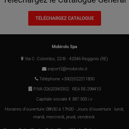
web di
monitorare il
comportamento
dei visitatori e
TÉLÉCHARGEZ CATALOGUE
misurare le
prestazioni del
sito. Questo
cookie determin
nuove sessioni e
visite e scade
dopo 30 minuti.
Mobirolo Spa
Il cookie viene
aggiornato ogni
volta che i dati
Via C. Colombo, 22/B - 42046 Reggiolo (RE)
vengono inviati 
Google Analytics
Qualsiasi attività
export2@mobirolo.it
di un utente
entro la durata d
Téléphone +39(0)522211830
30 minuti
conterà come
una singola
P.IVA 02620340352 · REA RE-298410
visita, anche se
l'utente
Capitale sociale € 387.300 i.v.
abbandona e po
torna sul sito. U
ritorno dopo 30
Horaires d'ouverture 08h30 à 17h00 - Jours d'ouverture : lundi,
minuti conterà
come una nuova
mardi, mercredi, jeudi, vendredi.
visita, ma un
visitatore di
ritorno.