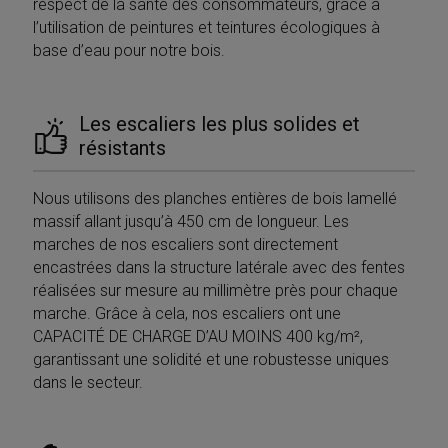
respect de la santé des consommateurs, grâce à
Google
l’utilisation de peintures et teintures écologiques à
Privacy Policy
base d’eau pour notre bois.
Les escaliers les plus solides et
résistants
CookieScriptConsent
5 mesi 4
CookieScript
settimane
www.mobirolo.com
Nous utilisons des planches entières de bois lamellé
massif allant jusqu’à 450 cm de longueur. Les
marches de nos escaliers sont directement
encastrées dans la structure latérale avec des fentes
réalisées sur mesure au millimètre près pour chaque
marche. Grâce à cela, nos escaliers ont une
CAPACITÉ DE CHARGE D’AU MOINS 400 kg/m²,
garantissant une solidité et une robustesse uniques
dans le secteur.
VISITOR_PRIVACY_METADATA
5 mesi 4