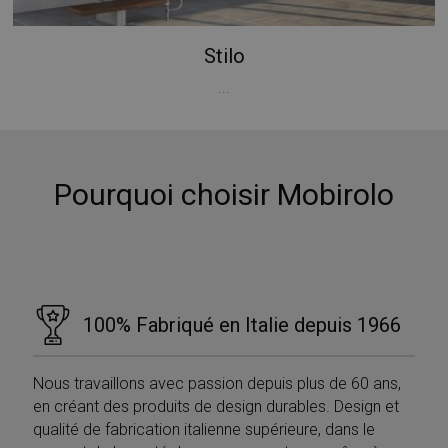
Strettamente necessari
Performance
Targeting
Funzionalità
Non classificati
Stilo
I cookie strettamente necessari consentono le
...
funzionalità principali del sito web come l'accesso
dell'utente e la gestione dell'account. Il sito web non
può essere utilizzato correttamente senza i cookie
strettamente necessari.
Nome
Provider / Dominio
Scadenza
Pourquoi choisir Mobirolo
PHPSESSID
Sessione
PHP.net
www.mobirolo.com
100% Fabriqué en Italie depuis 1966
Nous travaillons avec passion depuis plus de 60 ans,
en créant des produits de design durables. Design et
qualité de fabrication italienne supérieure, dans le