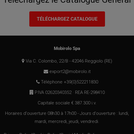
web di
monitorare il
comportamento
dei visitatori e
TÉLÉCHARGEZ CATALOGUE
misurare le
prestazioni del
sito. Questo
cookie determin
nuove sessioni e
visite e scade
dopo 30 minuti.
Mobirolo Spa
Il cookie viene
aggiornato ogni
volta che i dati
Via C. Colombo, 22/B - 42046 Reggiolo (RE)
vengono inviati 
Google Analytics
Qualsiasi attività
export2@mobirolo.it
di un utente
entro la durata d
Téléphone +39(0)522211830
30 minuti
conterà come
una singola
P.IVA 02620340352 · REA RE-298410
visita, anche se
l'utente
Capitale sociale € 387.300 i.v.
abbandona e po
torna sul sito. U
ritorno dopo 30
Horaires d'ouverture 08h30 à 17h00 - Jours d'ouverture : lundi,
minuti conterà
come una nuova
mardi, mercredi, jeudi, vendredi.
visita, ma un
visitatore di
ritorno.