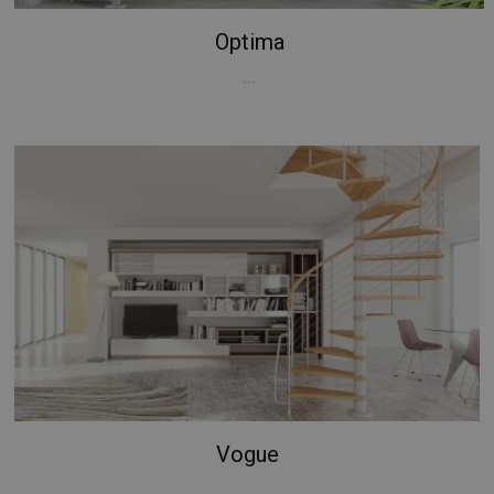
Optima
...
Vogue
...