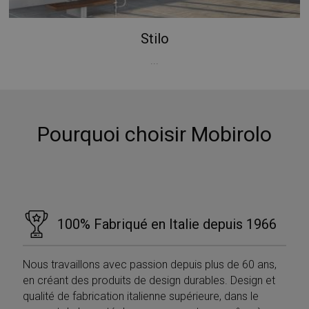
Strettamente necessari
Performance
Targeting
Funzionalità
Non classificati
Stilo
I cookie strettamente necessari consentono le
...
funzionalità principali del sito web come l'accesso
dell'utente e la gestione dell'account. Il sito web non
può essere utilizzato correttamente senza i cookie
strettamente necessari.
Nome
Provider / Dominio
Scadenza
Pourquoi choisir Mobirolo
PHPSESSID
Sessione
PHP.net
www.mobirolo.com
100% Fabriqué en Italie depuis 1966
Nous travaillons avec passion depuis plus de 60 ans,
en créant des produits de design durables. Design et
qualité de fabrication italienne supérieure, dans le