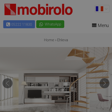
WhatsApp
05222 11830
Menu
Home
›
Ehleva