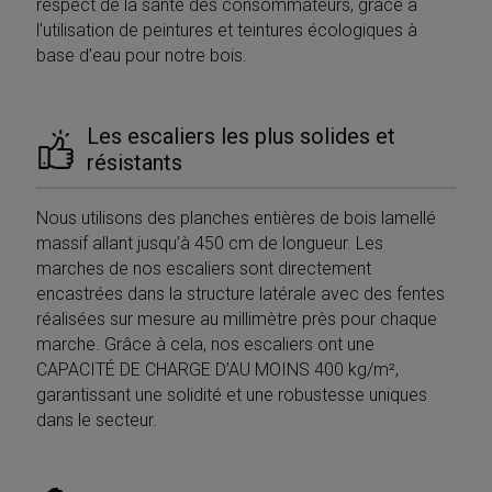
respect de la santé des consommateurs, grâce à
Google
l’utilisation de peintures et teintures écologiques à
Privacy Policy
base d’eau pour notre bois.
Les escaliers les plus solides et
résistants
CookieScriptConsent
5 mesi 4
CookieScript
settimane
www.mobirolo.com
Nous utilisons des planches entières de bois lamellé
massif allant jusqu’à 450 cm de longueur. Les
marches de nos escaliers sont directement
encastrées dans la structure latérale avec des fentes
réalisées sur mesure au millimètre près pour chaque
marche. Grâce à cela, nos escaliers ont une
CAPACITÉ DE CHARGE D’AU MOINS 400 kg/m²,
garantissant une solidité et une robustesse uniques
dans le secteur.
VISITOR_PRIVACY_METADATA
5 mesi 4