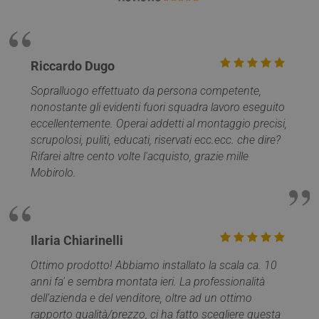
visualizzazioni di
Web.
pagina.
SM
.c.clarity.ms
Sessione
Si tratt
_clck
.mobirolo.com
1 anno
Questo cookie
cookie 
viene utilizzato
parte d
per monitorare l
Micros
interazioni degli
Riccardo Dugo
che uti
utenti e il
per mis
coinvolgimento
l'utilizz
Sopralluogo effettuato da persona competente,
sul sito web per
sito We
migliorare
nonostante gli evidenti fuori squadra lavoro eseguito
analisi 
l'esperienza degl
eccellentemente. Operai addetti al montaggio precisi,
utenti e la
MUID
1 anno
Questo
Microsoft
funzionalità del
è ampi
Corporation
scrupolosi, puliti, educati, riservati ecc.ecc. che dire?
sito web.
utilizza
.bing.com
Rifarei altre cento volte l'acquisto, grazie mille
Micros
_ga
1 anno 1
Questo nome di
Google LLC
identifi
Mobirolo.
mese
cookie è
.mobirolo.com
utente
associato a
univoc
Google Universa
essere
Analytics, che è
impost
un
script 
aggiornamento
incorpor
significativo del
ritiene
Ilaria Chiarinelli
servizio di analis
ampiam
più
che si
comunemente
Ottimo prodotto! Abbiamo installato la scala ca. 10
sincroni
utilizzato da
molti d
anni fa' e sembra montata ieri. La professionalità
Google. Questo
Microso
cookie viene
diversi,
dell’azienda e del venditore, oltre ad un ottimo
utilizzato per
consent
distinguere
rapporto qualità/prezzo, ci ha fatto scegliere questa
monito