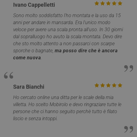
cookie identifica
Ivano Cappelletti
incorpor
la sorgente di
ritiene
traffico verso il
ampiam
sito, così Google
Sono molto soddisfatto l'ho montata e la uso da 15
che si
Analytics può
sincroni
anni per andare in mansarda. Era l'unico modo
dire ai proprietar
molti d
del sito da dove
veloce per avere una scala pronta all'uso. In 30 giorni
Microso
provengono i
diversi,
dal sopralluogo ho avuto la scala montata. Devo dire
visitatori quand
consent
arrivano sul sito.
monito
che sto molto attento a non passarci con scarpe
Il cookie ha una
degli ut
durata di 6 mesi
sporche o bagnate,
ma posso dire che è ancora
e viene
MR
1
Si tratt
Microsoft
come nuova
.
aggiornato ogni
settimana
cookie 
Corporation
volta che i dati
parte d
.c.clarity.ms
vengono inviati 
Micros
Google Analytics
che uti
per mis
__utma
1 anno 1
Questo è uno de
Google LLC
l'utilizz
mese
quattro cookie
.mobirolo.com
sito We
Sara Bianchi
principali
analisi 
impostati dal
servizio Google
Ho cercato online una ditta per le scale della mia
IDE
1 anno
Questo
Google LLC
Analytics che
è impos
.doubleclick.net
villetta. Ho scelto Mobirolo e devo ringraziare tutte le
consente ai
Doublec
proprietari di siti
persone che ci hanno seguito perchè tutto è filato
fornisc
Web di
informa
monitorare il
liscio e senza intoppi.
su com
comportamento
l'utente
dei visitatori e
utilizza 
misurare le
Web e q
prestazioni del