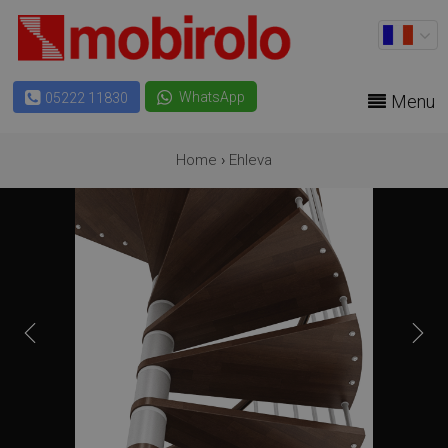
WhatsApp
05222 11830
Menu
Home
›
Ehleva