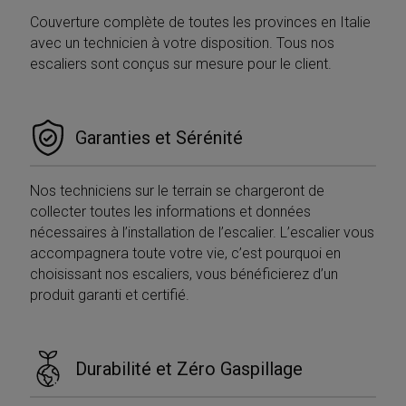
Couverture complète de toutes les provinces en Italie
avec un technicien à votre disposition. Tous nos
escaliers sont conçus sur mesure pour le client.
Garanties et Sérénité
Nos techniciens sur le terrain se chargeront de
collecter toutes les informations et données
nécessaires à l’installation de l’escalier. L’escalier vous
accompagnera toute votre vie, c’est pourquoi en
choisissant nos escaliers, vous bénéficierez d’un
produit garanti et certifié.
Provider /
Nome
Scadenza
Descrizione
Durabilité et Zéro Gaspillage
Dominio
Provider /
Nome
Scadenza
Descrizione
__Secure-
.youtube.com
5 mesi 4
Dominio
Provider /
Nome
Scadenza
Descriz
ROLLOUT_TOKEN
settimane