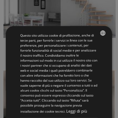
Questo sito utilizza cookie di profilazione, anche di
terze parti, per fornirle i servizi in linea con le sue
Vector
preferenze, per personalizzare i contenuti, per
ITALIAN
fornirle funzionalità di social media e per analizzare
...
il nostro traffico. Condividiamo inoltre le
ENGLISH
informazioni sul modo in cui utilizza il nostro sito con
i nostri partner che si occupano di analisi dei dati
web e social media i quali potrebbero combinarle
con altre informazioni che ha fornito loro o che
hanno raccolto dal suo utilizzo sui loro servizi. Se
vuole saperne di più o negare il consenso a tutti o ad
alcuni cookie clicchi sul tasto “Personalizza”. Il
consenso può essere espresso cliccando sul tasto
“Accetta tutti”. Cliccando sul tasto “Rifiuta” sarà
possibile proseguire la navigazione previa
Leggi di più
installazione dei cookie tecnici.