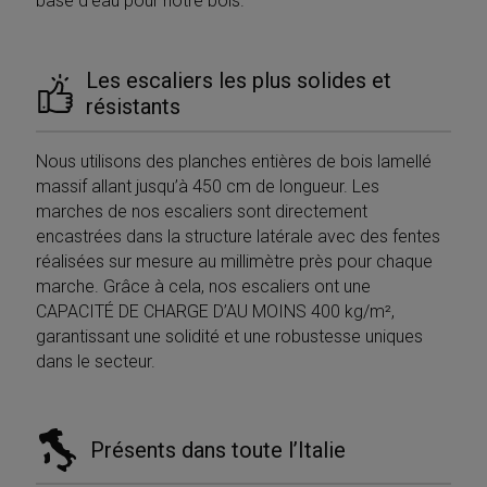
base d’eau pour notre bois.
Privacy Policy
Les escaliers les plus solides et
résistants
Nous utilisons des planches entières de bois lamellé
CookieScriptConsent
5 mesi 4
CookieScript
settimane
massif allant jusqu’à 450 cm de longueur. Les
www.mobirolo.com
marches de nos escaliers sont directement
encastrées dans la structure latérale avec des fentes
réalisées sur mesure au millimètre près pour chaque
marche. Grâce à cela, nos escaliers ont une
CAPACITÉ DE CHARGE D’AU MOINS 400 kg/m²,
garantissant une solidité et une robustesse uniques
dans le secteur.
Présents dans toute l’Italie
VISITOR_PRIVACY_METADATA
5 mesi 4
YouTube
settimane
.youtube.com