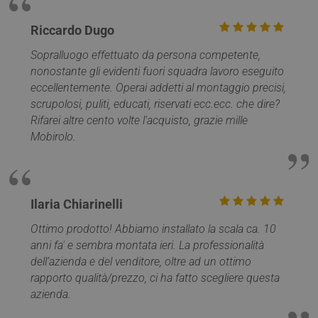
SM
.c.clarity.ms
Sessione
Si tratt
_clck
.mobirolo.com
1 anno
Questo cookie
cookie 
viene utilizzato
Riccardo Dugo
parte d
per monitorare l
Micros
interazioni degli
che uti
Sopralluogo effettuato da persona competente,
utenti e il
per mis
coinvolgimento
l'utilizz
nonostante gli evidenti fuori squadra lavoro eseguito
sul sito web per
sito We
migliorare
eccellentemente. Operai addetti al montaggio precisi,
analisi 
l'esperienza degl
scrupolosi, puliti, educati, riservati ecc.ecc. che dire?
utenti e la
MUID
1 anno
Questo
Microsoft
funzionalità del
è ampi
Rifarei altre cento volte l'acquisto, grazie mille
Corporation
sito web.
utilizza
.bing.com
Mobirolo.
Micros
_ga
1 anno 1
Questo nome di
Google LLC
identifi
mese
cookie è
.mobirolo.com
utente
associato a
univoc
Google Universa
essere
Analytics, che è
impost
un
script 
Ilaria Chiarinelli
aggiornamento
incorpor
significativo del
ritiene
servizio di analis
Ottimo prodotto! Abbiamo installato la scala ca. 10
ampiam
più
che si
anni fa' e sembra montata ieri. La professionalità
comunemente
sincroni
utilizzato da
molti d
dell’azienda e del venditore, oltre ad un ottimo
Google. Questo
Microso
cookie viene
rapporto qualità/prezzo, ci ha fatto scegliere questa
diversi,
utilizzato per
consent
azienda.
distinguere
monito
utenti unici
degli ut
assegnando un