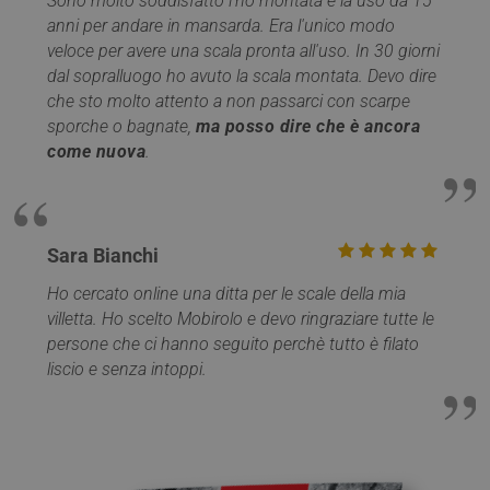
Sono molto soddisfatto l'ho montata e la uso da 15
ritiene
traffico verso il
ampiam
anni per andare in mansarda. Era l'unico modo
sito, così Google
che si
Analytics può
sincroni
veloce per avere una scala pronta all'uso. In 30 giorni
dire ai proprietar
molti d
del sito da dove
dal sopralluogo ho avuto la scala montata. Devo dire
Microso
provengono i
diversi,
che sto molto attento a non passarci con scarpe
visitatori quand
consent
arrivano sul sito.
sporche o bagnate,
ma posso dire che è ancora
monito
Il cookie ha una
degli ut
durata di 6 mesi
come nuova
.
e viene
MR
1
Si tratt
Microsoft
aggiornato ogni
settimana
cookie 
Corporation
volta che i dati
parte d
.c.clarity.ms
vengono inviati 
Micros
Google Analytics
che uti
per mis
Sara Bianchi
__utma
1 anno 1
Questo è uno de
Google LLC
l'utilizz
mese
quattro cookie
.mobirolo.com
sito We
principali
Ho cercato online una ditta per le scale della mia
analisi 
impostati dal
villetta. Ho scelto Mobirolo e devo ringraziare tutte le
servizio Google
IDE
1 anno
Questo
Google LLC
Analytics che
è impos
persone che ci hanno seguito perchè tutto è filato
.doubleclick.net
consente ai
Doublec
proprietari di siti
liscio e senza intoppi.
fornisc
Web di
informa
monitorare il
su com
comportamento
l'utente
dei visitatori e
utilizza 
misurare le
Web e q
prestazioni del
pubblic
sito. Questo
l'utente
cookie dura 2