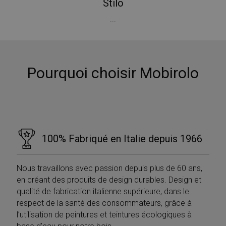
Stilo
Targeting
Funzionalità
Non classificati
...
I cookie strettamente necessari consentono le
funzionalità principali del sito web come l'accesso
dell'utente e la gestione dell'account. Il sito web non
può essere utilizzato correttamente senza i cookie
strettamente necessari.
Pourquoi choisir Mobirolo
Nome
Provider / Dominio
Scadenza
PHPSESSID
Sessione
PHP.net
www.mobirolo.com
100% Fabriqué en Italie depuis 1966
Nous travaillons avec passion depuis plus de 60 ans,
en créant des produits de design durables. Design et
qualité de fabrication italienne supérieure, dans le
respect de la santé des consommateurs, grâce à
l’utilisation de peintures et teintures écologiques à
Google