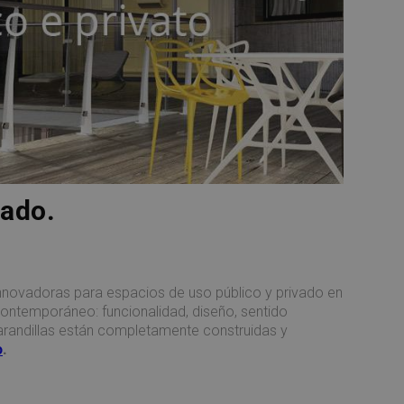
vado.
nnovadoras para espacios de uso público y privado en
contemporáneo: funcionalidad, diseño, sentido
barandillas están completamente construidas y
o
.