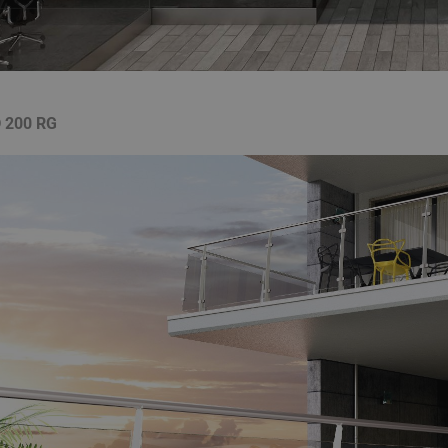
utente tra le pagine.
nt
5 mesi 4
Questo cookie viene utilizzato dal ser
CookieScript
settimane
Script.com per ricordare le preferenze
www.mobirolo.com
cookie dei visitatori. È necessario che
di Cookie-Script.com funzioni corrett
Google Privacy Policy
METADATA
5 mesi 4
Questo cookie viene utilizzato per me
YouTube
settimane
di consenso e privacy dell'utente per l
 200 RG
.youtube.com
con il sito. Registra i dati sul consenso
riguardo a varie politiche e impostazio
garantendo che le loro preferenze sia
sessioni future.
Provider / Dominio
Scadenza
Provider /
Scadenza
Descrizione
T_TOKEN
.youtube.com
5 mesi 4 settimane
Dominio
Provider /
Scadenza
Descrizione
Dominio
.youtube.com
5 mesi 4 settimane
.mobirolo.com
1 anno 1
Questo cookie viene utilizzato da Google Analytics per
mese
della sessione.
2 mesi 4
Questo cookie è impostato da Doubleclick e f
Google LLC
settimane
su come l'utente finale utilizza il sito Web e qu
.mobirolo.com
Sessione
Questo è uno dei quattro cookie principali impostati da
Google LLC
che l'utente finale potrebbe aver visto prima di 
Analytics che consente ai proprietari di siti web di moni
.mobirolo.com
Web.
comportamento dei visitatori e misurare le prestazioni 
utilizzato nella maggior parte dei siti ma è impostato p
15 minuti
Questo cookie è impostato da DoubleClick (che
Google LLC
l'interoperabilità con la versione precedente del codice
Google) per determinare se il browser del visi
.doubleclick.net
noto come Urchin. In queste versioni precedenti questo 
supporta i cookie.
combinazione con il cookie __utmb per identificare nuov
per i visitatori di ritorno. Quando viene utilizzato da G
2 mesi 4
Utilizzato da Facebook per fornire una serie d
Meta Platform