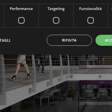
Performance
Targeting
Funzionalità
TAGLI
RIFIUTA
ACC
ttamente necessari
Performance
Targeting
Funzionalità
Non classif
 necessari consentono le funzionalità principali del sito web come l'accesso dell'utente 
 web non può essere utilizzato correttamente senza i cookie strettamente necessari.
Provider / Dominio
Scadenza
Descrizione
Sessione
Cookie generato da applicazioni basat
PHP.net
PHP. Si tratta di un identificatore gene
www.mobirolo.com
mantenere le variabili di sessione ut
un numero generato in modo casuale, 
viene utilizzato può essere specifico p
buon esempio è mantenere uno stato 