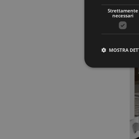
Strettamente
necessari
MOSTRA DET
Stre
I cookie strettamente
dell'account. Il sito
Nome
PHPSESSID