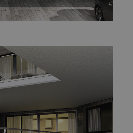
vizio Cookie-
 di consenso sui
 il banner dei cookie
amente.
morizzare le scelte
a loro interazione
 del visitatore
ni sulla privacy,
no onorate nelle
Descrizione
 mantenere lo stato
ornisce informazioni
alsiasi pubblicità
l servizio Google
visitare il sito
torare il
del sito. Non è
er consentire
 è di proprietà di
 di Google Analytics
tatore del sito web
è stato utilizzato in
e sessioni / visite
oogle Analytics,
i prodotti