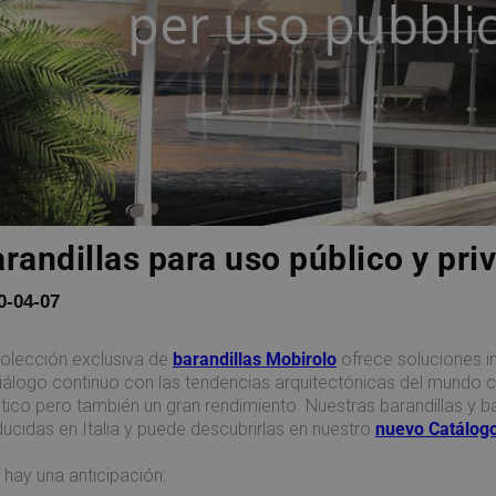
randillas para uso público y pri
0-04-07
olección exclusiva de
barandillas
Mobirolo
ofrece soluciones i
iálogo continuo con las tendencias arquitectónicas del mundo 
tico pero también un gran rendimiento. Nuestras barandillas y 
ucidas en Italia y puede descubrirlas en nuestro
nuevo Catálog
 hay una anticipación: