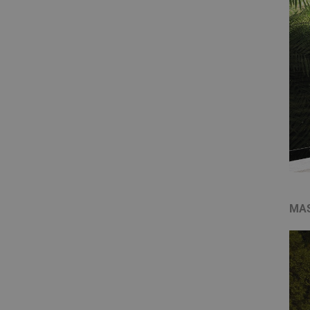
YSC
__utmt
ANONCHK
_gid
VISITOR_INFO1_LIV
_clck
SRM_B
_ga
SM
MAS
MUID
__utmz
MR