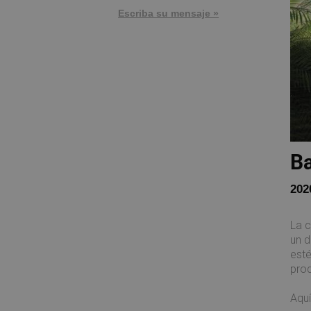
Escriba su mensaje »
Ba
202
La c
un d
esté
prod
Aquí