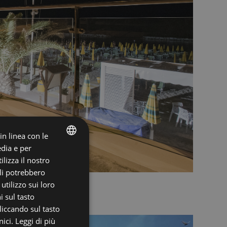
 in linea con le
edia e per
ITALIAN
lizza il nostro
ali potrebbero
ENGLISH
tilizzo sui loro
i sul tasto
liccando sul tasto
ici.
Leggi di più