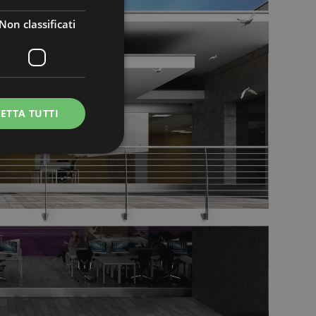
Non classificati
ETTA TUTTI
icati
e la gestione
e sul linguaggio
rico utilizzato per
ente. Normalmente è
il modo in cui
er il sito, ma un
di accesso per un