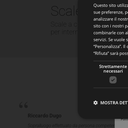
Questo sito utilizz
Scale interne
sue preferenze, pe
C
analizzare il nost
Scale a chiocciola e scale
sito con i nostri 
*No
per interni dal 1966
combinarle con al
servizi. Se vuole 
“Personalizza”. Il
*Te
“Rifiuta” sarà pos
*Cit
Strettamente
necessari
*Pr
MOSTRA DET
Riccardo Dugo
Forn
Sopralluogo effettuato da persona competente, nono