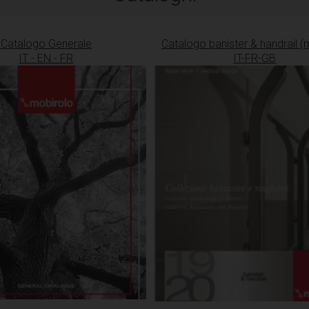
Catalogo Generale
Catalogo banister & handrail (r
IT - EN - FR
IT-FR-GB