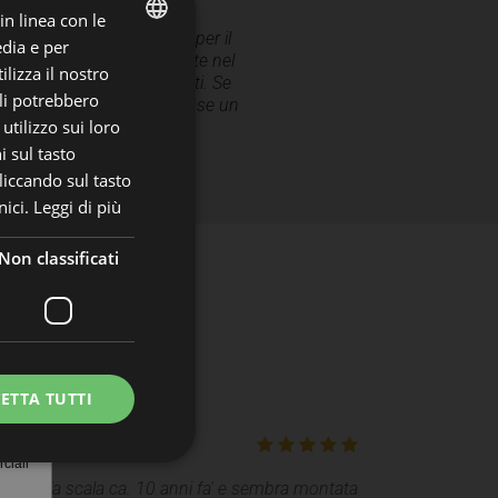
 in linea con le
scala interna è su misura per il
edia e per
i
mbiente, solida e resistente nel
ITALIAN
lizza il nostro
 grazie a materiali pregiati. Se
ali potrebbero
ENGLISH
anno scelto oltre 50.000 case un
tilizzo sui loro
o ci sarà.
i sul tasto
liccando sul tasto
ici.
Leggi di più
Non classificati
ETTA TUTTI
come
ciali
llato la scala ca. 10 anni fa' e sembra montata