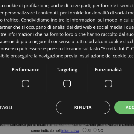
a cookie di profilazione, anche di terze parti, per fornirle i servizi
Scale interne moderne
,
scala a
Ogni 
r personalizzare i contenuti, per fornirle funzionalità di social m
ompila il modulo per scaricare i Catalogh
chiocciola
,
scale a sbalzo
,
ringhiera
tuo a
ro traffico. Condividiamo inoltre le informazioni sul modo in cui uti
scala
,
scale elicoidali
,
scale retrattili
e
tempo
partner che si occupano di analisi dei dati web e social media i qu
scale per esterni.
ci h
me:
*Cognome:
tre informazioni che ha fornito loro o che hanno raccolto dal suo u
motiv
saperne di più o negare il consenso a tutti o ad alcuni cookie clicch
 consenso può essere espresso cliccando sul tasto “Accetta tutti”. C
lefono:
*Email:
sibile proseguire la navigazione previa installazione dei cookie tecn
tà:
*Provincia:
Performance
Targeting
Funzionalità
ofessione:
AUTORIZZAZIONE TRATTAMENTO DATI
TAGLI
RIFIUTA
ACC
Autorizzo il trattamento dei miei dati personali per rispondere alla mie richieste 
indicato nell'
informativa
.
AUTORIZZAZIONE MARKETING
Ilaria Chiarinelli
isco il consenso per le finalità di ricezione di comunicazioni promozionali e commer
come indicato nell'
informativa
.
SI
NO
stante gli evidenti fuori
Ottimo prodotto! Abbiamo insta