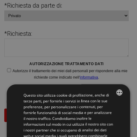
*Richiesta da parte di:
*Richiesta:
AUTORIZZAZIONE TRATTAMENTO DATI
Autorizzo il trattamento dei miei dati personali per rispondere alla mie
richieste come indicato nell'
informativa
.
AUTORIZZAZIONE MARKETING
Fornisco il consenso per le finalità di ricezione di comunicazioni
Questo sito utilizza cookie di profilazione, anche di
terze parti, per fornirle i servizi in linea con le sue
promozionali e commerciali come indicato nell'
informativa
.
SI
NO
preferenze, per personalizzare i contenuti, per
ITALIAN
fornirle funzionalità di social media e per analizzare
Richiedi informazioni
il nostro traffico. Condividiamo inoltre le
ENGLISH
informazioni sul modo in cui utilizza il nostro sito con
i nostri partner che si occupano di analisi dei dati
web e social media i quali potrebbero combinarle