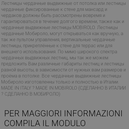
Лестницы чердачные выдвижные от потолка или лестницы
чердачные фиксированные к стене для мансард и
чердаков должны быть рассмотрены вовремя и
гарантироваться в течение долгого времени, также как и
чердачные выдвижные лестницы MOBIROLO. Лестницы
чердачные Мобироло, могут открываться как вручную, а
так же пультом управления, вертикальные чердачные
лестницы, прикреплённые к стене для террас или для
внешнего использования. По мимо широкого спектра
чердачных выдвижных лестниц, мы так же можем
предложить Вам различные габариты лестниц и лестницы
разной высоты, в зависимости от нужных вам размеров и
проёма в потолке. Все чердачные выдвижные лестницы
Мобироло изготовленны только и полностью в Италии.
MADE IN ITALY ? MADE IN MOBIROLO (СДЕЛАННО В ИТАЛИИ
? СДЕЛАННО В МОБИРОЛО)
PER MAGGIORI INFORMAZIONI
COMPILA IL MODULO