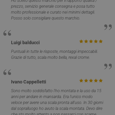
Ho scelto questo marchio per il rapporto qualità /
prezzo, servizio generale consegna e posa tutto
molto professionale e curato nei minimi dettagli.
Posso solo consigliare questo marchio.
Luigi balducci
Google
Privacy Policy
Puntuali in tutte le risposte, montaggi impeccabili.
Grazie di tutto, scala molto bella, rexal crome.
Ivano Cappelletti
CookieScriptConsent
5 mesi 4
CookieScript
settimane
www.mobirolo.com
Sono molto soddisfatto l'ho montata e la uso da 15
anni per andare in mansarda. Era l'unico modo
veloce per avere una scala pronta all'uso. In 30 giorni
dal sopralluogo ho avuto la scala montata. Devo dire
che sto molto attento a non passarci con scarpe