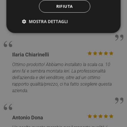
nonostante gli evidenti fuori squadra lavoro eseguito
RIFIUTA
eccellentemente. Operai addetti al montaggio precisi,
scrupolosi, puliti, educati, riservati ecc.ecc. che dire?
MOSTRA DETTAGLI
Rifarei altre cento volte l'acquisto, grazie mille
Mobirolo.
Strettamente necessari
Performance
Targeting
Funzionalità
Non classificati
Ilaria Chiarinelli
I cookie strettamente necessari consentono le
Ottimo prodotto! Abbiamo installato la scala ca. 10
funzionalità principali del sito web come l'accesso
anni fa' e sembra montata ieri. La professionalità
dell'utente e la gestione dell'account. Il sito web non
può essere utilizzato correttamente senza i cookie
dell’azienda e del venditore, oltre ad un ottimo
strettamente necessari.
rapporto qualità/prezzo, ci ha fatto scegliere questa
Nome
Provider / Dominio
Scadenza
azienda.
PHPSESSID
Sessione
PHP.net
www.mobirolo.com
Antonio Dona