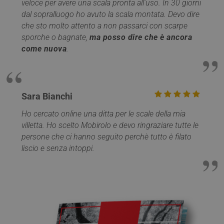
veloce per avere una scala pronta all'uso. In 30 giorni
dal sopralluogo ho avuto la scala montata. Devo dire
che sto molto attento a non passarci con scarpe
sporche o bagnate,
ma posso dire che è ancora
come nuova
.
VISITOR_PRIVACY_METADATA
5 mesi 4
YouTube
Sara Bianchi
settimane
.youtube.com
Ho cercato online una ditta per le scale della mia
villetta. Ho scelto Mobirolo e devo ringraziare tutte le
persone che ci hanno seguito perchè tutto è filato
liscio e senza intoppi.