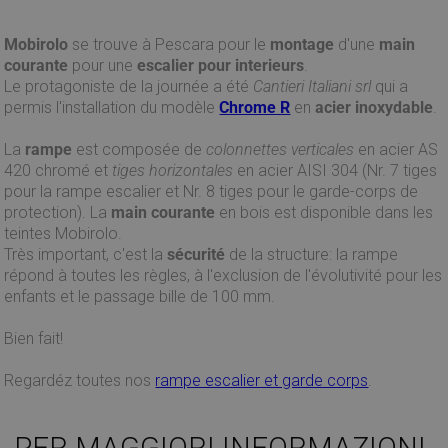
Mobirolo
se trouve à Pescara pour le
montage
d'une
main
courante
pour une
escalier pour interieurs
.
Le protagoniste de la journée a été
Cantieri Italiani srl
qui a
permis l'installation du modèle
Chrome R
en
acier inoxydable
.
La
rampe
est composée de
colonnettes verticales
en acier AS
420 chromé et
tiges horizontales
en acier AISI 304 (Nr. 7 tiges
pour la rampe escalier et Nr. 8 tiges pour le garde-corps de
protection). La
main courante
en bois est disponible dans les
teintes Mobirolo.
Très important, c'est la
sécurité
de la structure: la rampe
répond à toutes les règles, à l'exclusion de l'évolutivité pour les
enfants et le passage bille de 100 mm.
Bien fait!
Regardéz toutes nos
rampe escalier et garde corps
.
PER MAGGIORI INFORMAZIONI