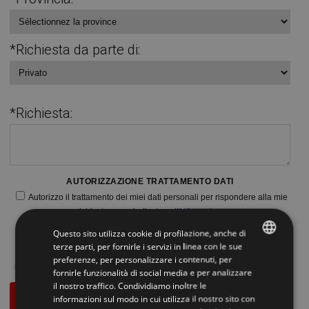
*Richiesta da parte di:
*Richiesta:
AUTORIZZAZIONE TRATTAMENTO DATI
Autorizzo il trattamento dei miei dati personali per rispondere alla mie
richieste come indicato nell'
informativa
.
Questo sito utilizza cookie di profilazione, anche di
AUTORIZZAZIONE MARKETING
terze parti, per fornirle i servizi in linea con le sue
Fornisco il consenso per le finalità di ricezione di comunicazioni
preferenze, per personalizzare i contenuti, per
ITALIAN
promozionali e commerciali come indicato nell'
informativa
.
SI
NO
fornirle funzionalità di social media e per analizzare
il nostro traffico. Condividiamo inoltre le
ENGLISH
Richiedi informazioni
informazioni sul modo in cui utilizza il nostro sito con