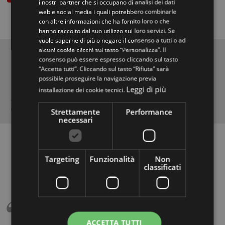
i nostri partner che si occupano di analisi dei dati
web e social media i quali potrebbero combinarle
con altre informazioni che ha fornito loro o che
hanno raccolto dal suo utilizzo sui loro servizi. Se
vuole saperne di più o negare il consenso a tutti o ad
alcuni cookie clicchi sul tasto “Personalizza”. Il
Société
consenso può essere espresso cliccando sul tasto
“Accetta tutti”. Cliccando sul tasto “Rifiuta” sarà
Fiabilité et engagement
possibile proseguire la navigazione previa
Leggi di più
installazione dei cookie tecnici.
Nous travaillons pour offrir un produit de qualité, fait en fonction du
client et conçus pour durer.
Strettamente
Performance
necessari
Targeting
Funzionalità
Non
classificati
ACCETTA TUTTI