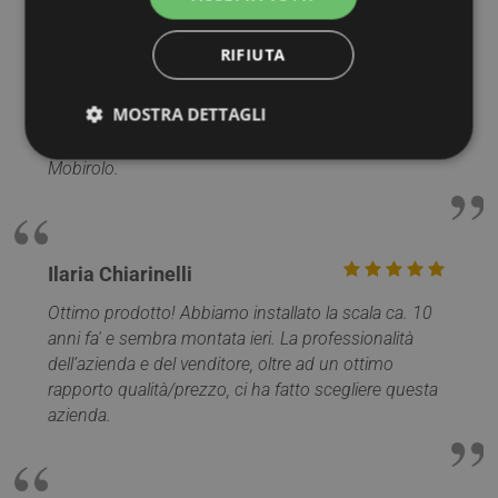
Riccardo Dugo
Sopralluogo effettuato da persona competente,
RIFIUTA
nonostante gli evidenti fuori squadra lavoro eseguito
eccellentemente. Operai addetti al montaggio precisi,
MOSTRA DETTAGLI
scrupolosi, puliti, educati, riservati ecc.ecc. che dire?
Rifarei altre cento volte l'acquisto, grazie mille
Mobirolo.
Strettamente necessari
Performance
Targeting
Funzionalità
Non classificati
Ilaria Chiarinelli
I cookie strettamente necessari consentono le
funzionalità principali del sito web come l'accesso
Ottimo prodotto! Abbiamo installato la scala ca. 10
dell'utente e la gestione dell'account. Il sito web non
può essere utilizzato correttamente senza i cookie
anni fa' e sembra montata ieri. La professionalità
strettamente necessari.
dell’azienda e del venditore, oltre ad un ottimo
Nome
Provider / Dominio
Scadenza
rapporto qualità/prezzo, ci ha fatto scegliere questa
PHPSESSID
Sessione
azienda.
PHP.net
www.mobirolo.com