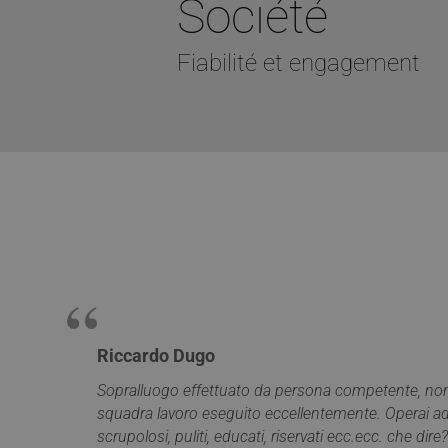
Société
I cookie strettamente
dell'account. Il sito
Fiabilité et engagement
Nome
PHPSESSID
CookieScriptConse
VISITOR_PRIVACY_
Riccardo Dugo
Sopralluogo effettuato da persona competente, nono
Nome
squadra lavoro eseguito eccellentemente. Operai add
Nome
scrupolosi, puliti, educati, riservati ecc.ecc. che dire?
__Secure-ROLLOU