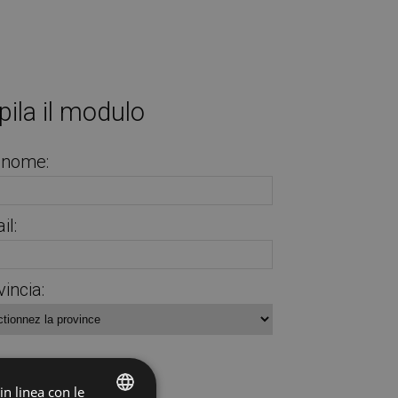
ila il modulo
gnome:
il:
vincia:
 in linea con le