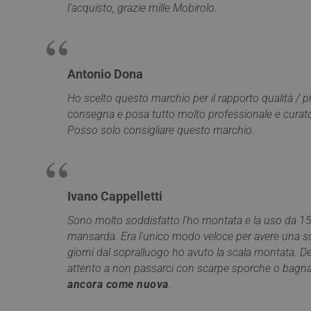
Nome
l'acquisto, grazie mille Mobirolo.
__Secure-YNID
_ga_Z55GDM9951
_gcl_au
__utmc
Antonio Dona
test_cookie
Ho scelto questo marchio per il rapporto qualità / p
consegna e posa tutto molto professionale e curato 
_fbp
Posso solo consigliare questo marchio.
YSC
__utmt
ANONCHK
Ivano Cappelletti
_gid
Sono molto soddisfatto l'ho montata e la uso da 15
VISITOR_INFO1_LIV
mansarda. Era l'unico modo veloce per avere una sca
giorni dal sopralluogo ho avuto la scala montata. D
_clck
attento a non passarci con scarpe sporche o bagn
SRM_B
ancora come nuova
.
_ga