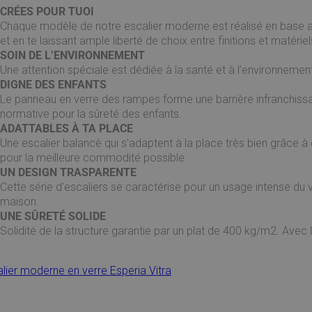
CRÉES POUR TUOI
Chaque modèle de notre escalier moderne est réalisé en base au
et en te laissant ample liberté de choix entre finitions et matériel
SOIN DE L’ENVIRONNEMENT
Une attention spéciale est dédiée à la santé et à l’environnement
DIGNE DES ENFANTS
Le panneau en verre des rampes forme une barrière infranchissab
normative pour la sûreté des enfants.
ADATTABLES À TA PLACE
Une escalier balancè qui s'adaptent à la place très bien grâce à
pour la meilleure commodité possible.
UN DESIGN TRASPARENTE
Cette série d'escaliers se caractérise pour un usage intense du 
maison.
UNE SÛRETÉ SOLIDE
​Solidité de la structure garantie par un plat de 400 kg/m2. Avec
lier moderne en verre Esperia Vitra