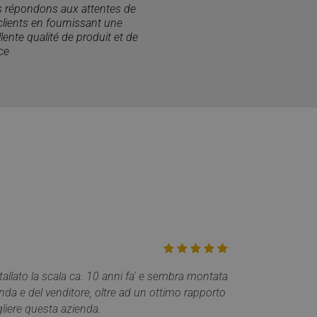
 répondons aux attentes de
e la gestione
clients en fournissant une
lente qualité de produit et de
ce
e sul linguaggio
rico utilizzato per
ente. Normalmente è
il modo in cui
er il sito, ma un
di accesso per un
vizio Cookie-
 di consenso sui
 il banner dei cookie
amente.
morizzare le scelte
a loro interazione
 del visitatore
ni sulla privacy,
no onorate nelle
llato la scala ca. 10 anni fa' e sembra montata
Descrizione
ienda e del venditore, oltre ad un ottimo rapporto
gliere questa azienda.