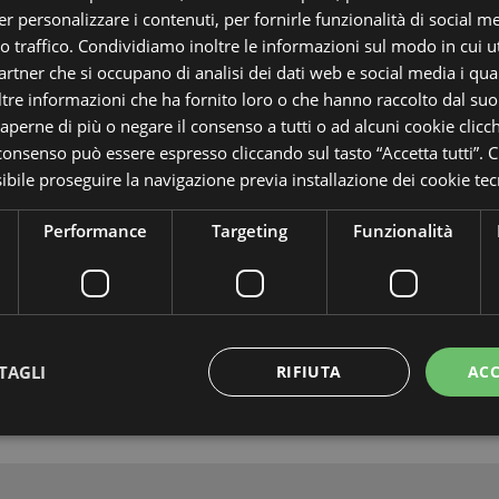
r personalizzare i contenuti, per fornirle funzionalità di social m
*Richiesta:
ro traffico. Condividiamo inoltre le informazioni sul modo in cui uti
partner che si occupano di analisi dei dati web e social media i qu
tre informazioni che ha fornito loro o che hanno raccolto dal suo u
saperne di più o negare il consenso a tutti o ad alcuni cookie clicch
 consenso può essere espresso cliccando sul tasto “Accetta tutti”. C
AUTORIZZAZIONE TRATTA
sibile proseguire la navigazione previa installazione dei cookie tecn
Autorizzo il trattamento dei miei dati personali per rispondere 
AUTORIZZAZIONE MAR
Performance
Targeting
Funzionalità
Fornisco il consenso per le finalità di ricezione di comunicazioni promozi
NO
Richiedi informa
TAGLI
RIFIUTA
ACC
ttamente necessari
Performance
Targeting
Funzionalità
Non classif