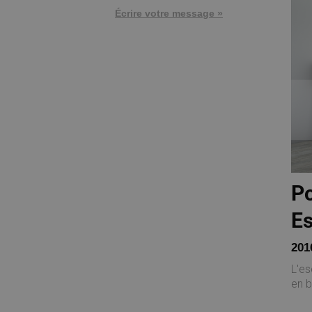
Écrire votre message »
Po
Es
201
L'es
en b