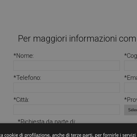
Per maggiori informazioni comp
*Nome:
*Co
*Telefono:
*Ema
*Città:
*Pro
*Richiesta da parte di:
a cookie di profilazione, anche di terze parti, per fornirle i servizi