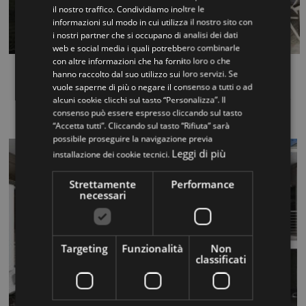
il nostro traffico. Condividiamo inoltre le
ENGLISH
informazioni sul modo in cui utilizza il nostro sito con
i nostri partner che si occupano di analisi dei dati
web e social media i quali potrebbero combinarle
con altre informazioni che ha fornito loro o che
ROD200 RG
hanno raccolto dal suo utilizzo sui loro servizi. Se
vuole saperne di più o negare il consenso a tutti o ad
ROD 200 RG est un garde-corps qui joindre l l gance la s...
alcuni cookie clicchi sul tasto “Personalizza”. Il
consenso può essere espresso cliccando sul tasto
“Accetta tutti”. Cliccando sul tasto “Rifiuta” sarà
possibile proseguire la navigazione previa
Leggi di più
installazione dei cookie tecnici.
Strettamente
Performance
necessari
Targeting
Funzionalità
Non
classificati