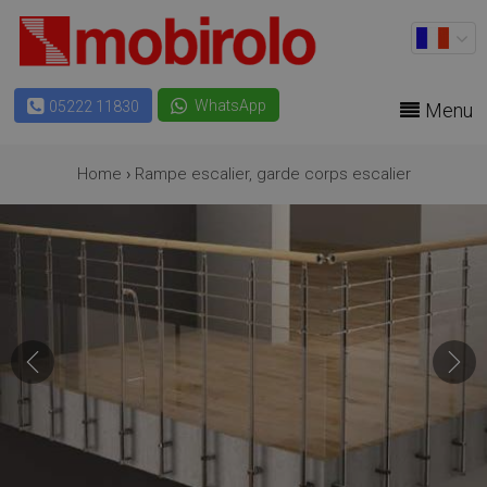
WhatsApp
05222 11830
Menu
Home
›
Rampe escalier, garde corps escalier