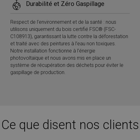
Durabilité et Zéro Gaspillage
Respect de l’environnement et de la santé : nous
utilisons uniquement du bois certifié FSC® (FSC-
C108913), garantissant la lutte contre la déforestation
et traité avec des peintures à l’eau non toxiques.
Notre installation fonctionne à l’énergie
photovoltaïque et nous avons mis en place un
Provider /
Nome
Scadenza
Descrizione
système de récupération des déchets pour éviter le
Dominio
Provider /
gaspillage de production.
Nome
Scadenza
Descrizione
__Secure-
.youtube.com
5 mesi 4
Dominio
Provider /
Nome
Scadenza
Descriz
ROLLOUT_TOKEN
settimane
Dominio
_ga_Z55GDM9951
.mobirolo.com
1 anno 1
Questo cookie
__Secure-YNID
.youtube.com
5 mesi 4
mese
viene utilizzato
_gcl_au
2 mesi 4
Questo
Google LLC
settimane
da Google
settimane
è impos
.mobirolo.com
Analytics per
Doublec
mantenere lo
fornisc
stato della
informa
sessione.
su com
l'utente
__utmc
Sessione
Questo è uno de
Google LLC
utilizza 
Ce que disent nos clients
quattro cookie
.mobirolo.com
Web e q
principali
pubblic
impostati dal
l'utente
servizio Google
potrebb