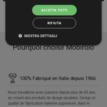
ROD200 RX
ACCETTA TUTTI
Rampe en acier inox AISI 304 ou AISI 316 finition satin . R
sistance ...
RIFIUTA
MOSTRA DETTAGLI
Pourquoi choisir Mobirolo
Strettamente necessari
Performance
Targeting
Funzionalità
Non classificati
I cookie strettamente necessari consentono le
funzionalità principali del sito web come l'accesso
100% Fabriqué en Italie depuis 1966
dell'utente e la gestione dell'account. Il sito web non
può essere utilizzato correttamente senza i cookie
strettamente necessari.
Nous travaillons avec passion depuis plus de 60 ans,
Nome
Provider / Dominio
Scadenza
en créant des produits de design durables. Design et
PHPSESSID
Sessione
PHP.net
qualité de fabrication italienne supérieure, dans le
www.mobirolo.com