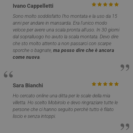
viene ut
Ivano Cappelletti
__utmz
5 mesi 4
Questo è uno de
Google LLC
per limi
settimane
quattro cookie
.mobirolo.com
richiest
principali
Sono molto soddisfatto l'ho montata e la uso da 15
(throttl
impostati dal
request 
anni per andare in mansarda. Era l'unico modo
servizio Google
Analytics che
veloce per avere una scala pronta all'uso. In 30 giorni
MUID
1 anno
Questo
Microsoft
consente ai
è ampi
Corporation
proprietari di siti
dal sopralluogo ho avuto la scala montata. Devo dire
utilizza
.clarity.ms
Web di
Micros
che sto molto attento a non passarci con scarpe
monitorare il
identifi
comportamento
sporche o bagnate,
ma posso dire che è ancora
utente
dei visitatori
univoc
misurando le
come nuova
.
essere
prestazioni del
impost
sito. Questo
script 
cookie identifica
incorpor
la sorgente di
ritiene
traffico verso il
ampiam
sito, così Google
che si
Sara Bianchi
Analytics può
sincroni
dire ai proprietar
molti d
del sito da dove
Ho cercato online una ditta per le scale della mia
Microso
provengono i
diversi,
villetta. Ho scelto Mobirolo e devo ringraziare tutte le
visitatori quand
consent
arrivano sul sito.
monito
persone che ci hanno seguito perchè tutto è filato
Il cookie ha una
degli ut
durata di 6 mesi
liscio e senza intoppi.
e viene
MR
1
Si tratt
Microsoft
aggiornato ogni
settimana
cookie 
Corporation
volta che i dati
parte d
.c.clarity.ms
vengono inviati 