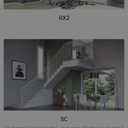
RX2
...
SC