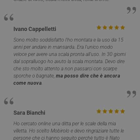
settimane
www.mobirolo.com
Ivano Cappelletti
Sono molto soddisfatto l'ho montata e la uso da 15
anni per andare in mansarda. Era l'unico modo
veloce per avere una scala pronta all'uso. In 30 giorni
dal sopralluogo ho avuto la scala montata. Devo dire
che sto molto attento a non passarci con scarpe
sporche o bagnate,
ma posso dire che è ancora
VISITOR_PRIVACY_METADATA
5 mesi 4
YouTube
come nuova
.
settimane
.youtube.com
Sara Bianchi
Ho cercato online una ditta per le scale della mia
villetta. Ho scelto Mobirolo e devo ringraziare tutte le
persone che ci hanno seguito perchè tutto è filato