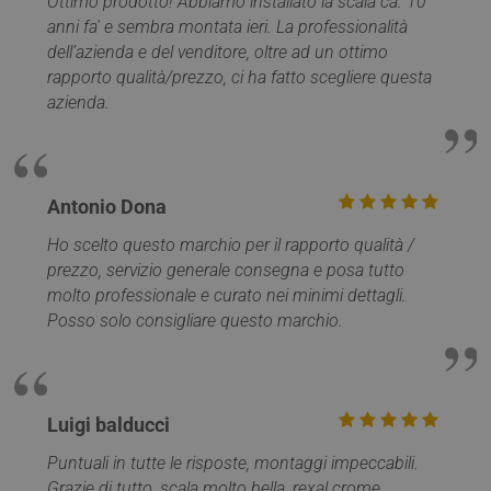
Ottimo prodotto! Abbiamo installato la scala ca. 10
PHPSESSID
Sessione
PHP.net
anni fa' e sembra montata ieri. La professionalità
www.mobirolo.com
dell’azienda e del venditore, oltre ad un ottimo
rapporto qualità/prezzo, ci ha fatto scegliere questa
azienda.
Antonio Dona
Ho scelto questo marchio per il rapporto qualità /
prezzo, servizio generale consegna e posa tutto
molto professionale e curato nei minimi dettagli.
Google
Posso solo consigliare questo marchio.
Privacy Policy
Luigi balducci
Puntuali in tutte le risposte, montaggi impeccabili.
CookieScriptConsent
5 mesi 4
Grazie di tutto, scala molto bella, rexal crome.
CookieScript