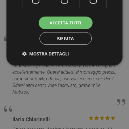
ACCETTA TUTTI
RIFIUTA
Riccardo Dugo
MOSTRA DETTAGLI
Sopralluogo effettuato da persona competente,
nonostante gli evidenti fuori squadra lavoro eseguito
eccellentemente. Operai addetti al montaggio precisi,
Strettamente necessari
Performance
scrupolosi, puliti, educati, riservati ecc.ecc. che dire?
Rifarei altre cento volte l'acquisto, grazie mille
Targeting
Funzionalità
Non classificati
Mobirolo.
I cookie strettamente necessari consentono le
funzionalità principali del sito web come l'accesso
dell'utente e la gestione dell'account. Il sito web non
può essere utilizzato correttamente senza i cookie
strettamente necessari.
Ilaria Chiarinelli
Nome
Provider / Dominio
Scadenza